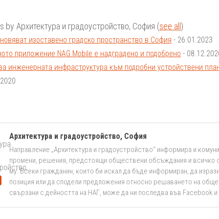
ts by Архитектура и градоустройство, София
(
see all
)
новяват изоставено градско пространство в София
- 26.01.2023
ото приложение NAG.Mobile е надградено и подобрено
- 08.12.202
за инженерната инфраструктура към подробни устройствени план
.2020
Архитектура и градоустройство, София
Направление „Архитектура и градоустройство“ информира и комуни
промени, решения, предстоящи обществени обсъждания и всичко 
му. Всеки гражданин, които би искал да бъде информиран, да изра
позиция или да сподели предложения относно решаването на общ
свързани с дейността на НАГ, може да ни последва във Facebook и в