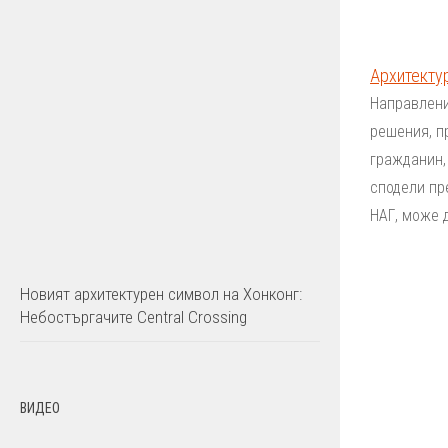
Архитекту
Направлени
решения, п
гражданин,
сподели пр
НАГ, може д
Новият архитектурен символ на Хонконг:
Небостъргачите Central Crossing
ВИДЕО