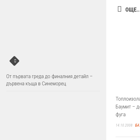
ОЩЕ..
От първата греда до финалния детайл –
дървена къща в Синеморец
Топлоизол
Баумит – 
фуга
14.10.2008
БА