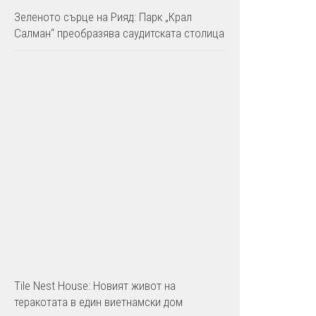
Зеленото сърце на Рияд: Парк „Крал
Салман“ преобразява саудитската столица
Tile Nest House: Новият живот на
теракотата в един виетнамски дом