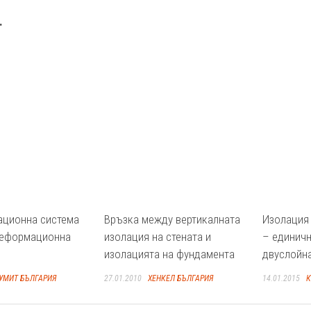
.
ационна система
Връзка между вертикалната
Изолация 
деформационна
изолация на стената и
– единичн
изолацията на фундамента
двуслойн
УМИТ БЪЛГАРИЯ
27.01.2010
ХЕНКЕЛ БЪЛГАРИЯ
14.01.2015
К