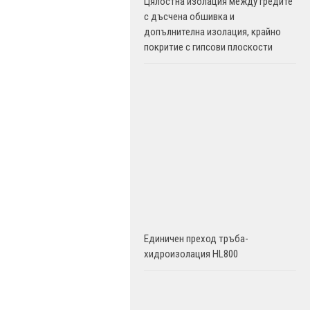
Цялостна изолация между гредите
с дъсчена обшивка и
допълнителна изолация, крайно
покритие с гипсови плоскости
Единичен преход тръба-
хидроизолация HL800