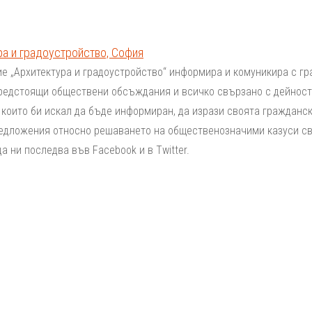
ра и градоустройство, София
е „Архитектура и градоустройство“ информира и комуникира с гр
редстоящи обществени обсъждания и всичко свързано с дейност
 които би искал да бъде информиран, да изрази своята гражданск
едложения относно решаването на общественозначими казуси св
а ни последва във Facebook и в Twitter.