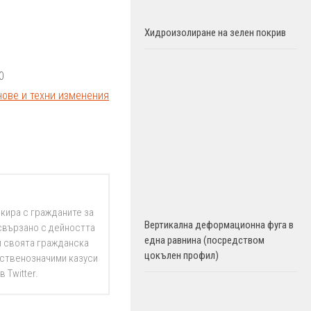
Хидроизолиране на зелен покрив
0
ове и техни изменения
кира с гражданите за
Вертикална деформационна фуга в
свързано с дейността
една равнина (посредством
зи своята гражданска
цокълен профил)
ественозначими казуси
 Twitter.