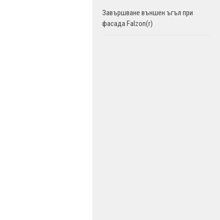
Завършване външен ъгъл при
фасада Falzon(r)