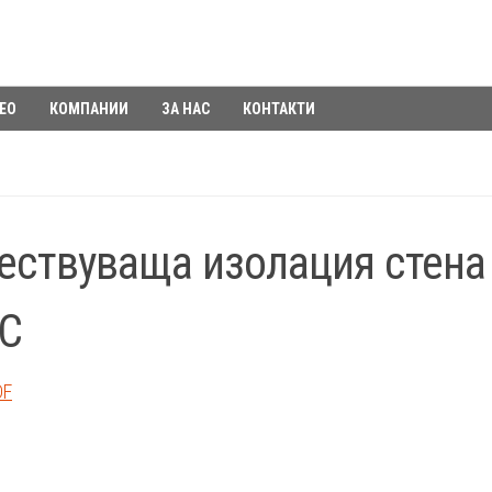
ЕО
КОМПАНИИ
ЗА НАС
КОНТАКТИ
ствуваща изолация стена 
С
DF