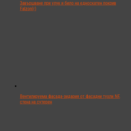
Завършване при улук и било на едноскатен покрив
Falzon(r)
Вентилируема фасада-зидария от фасадни тухли NF,
стена на сутерен