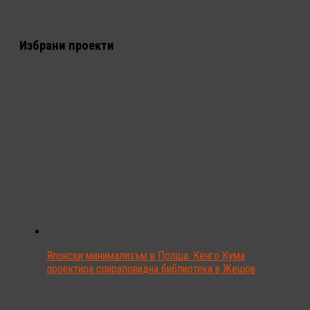
Избрани проекти
Японски минимализъм в Полша: Кенго Кума
проектира спираловидна библиотека в Жешов