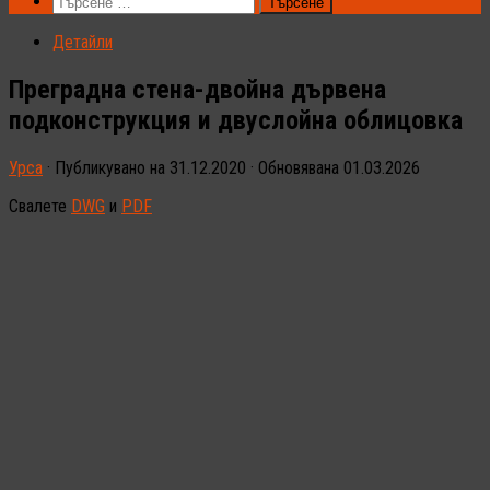
Търсене
за:
Детайли
Преградна стена-двойна дървена
подконструкция и двуслойна облицовка
Урса
· Публикувано на
31.12.2020
· Обновявана
01.03.2026
Свалете
DWG
и
PDF