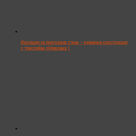
Изолация на преградни стени – единична конструкция
с трислойна облицовка 1