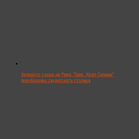
Зеленото сърце на Рияд: Парк „Крал Салман“
преобразява саудитската столица