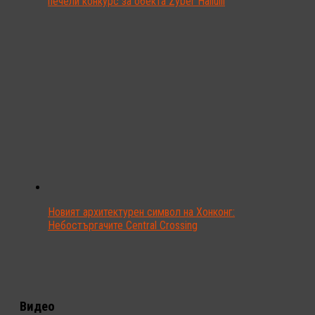
печели конкурс за обекта Zyber Hallulli
Новият архитектурен символ на Хонконг:
Небостъргачите Central Crossing
Видео