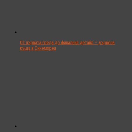
От първата греда до финалния детайл – дървена
къща в Синеморец