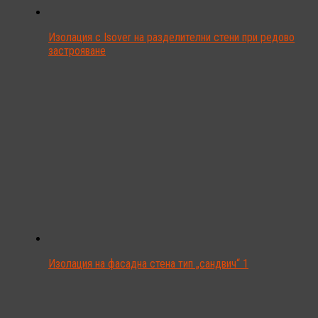
Изолация с Isover на разделителни стени при редово
застрояване
Изолация на фасадна стена тип „сандвич“ 1