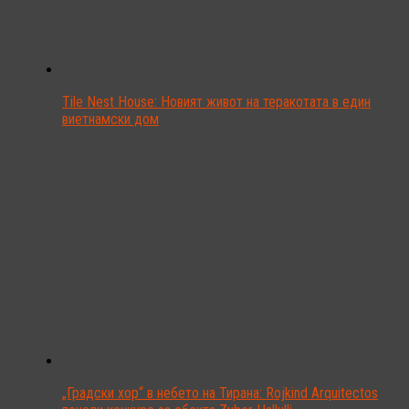
Tile Nest House: Новият живот на теракотата в един
виетнамски дом
„Градски хор“ в небето на Тирана: Rojkind Arquitectos