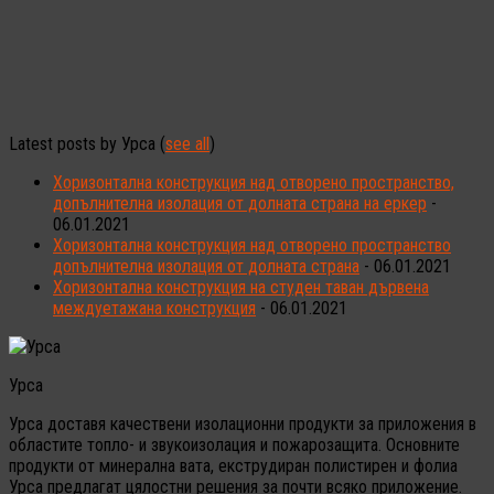
Latest posts by Урса
(
see all
)
Хоризонтална конструкция над отворено пространство,
допълнителна изолация от долната страна на еркер
-
06.01.2021
Хоризонтална конструкция над отворено пространство
допълнителна изолация от долната страна
- 06.01.2021
Хоризонтална конструкция на студен таван дървена
междуетажана конструкция
- 06.01.2021
Урса
Урса доставя качествени изолационни продукти за приложения в
областите топло- и звукоизолация и пожарозащита. Основните
продукти от минерална вата, екструдиран полистирен и фолиа
Урса предлагат цялостни решения за почти всяко приложение.