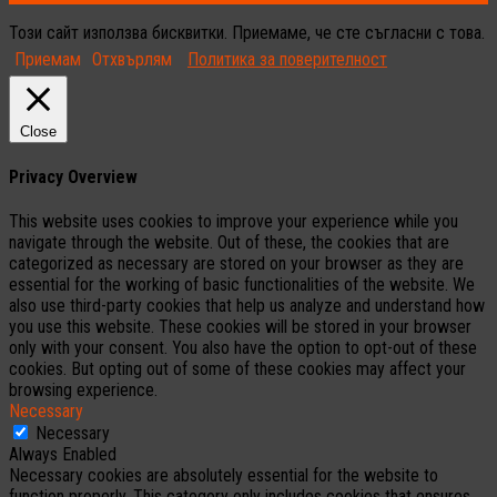
Този сайт използва бисквитки. Приемаме, че сте съгласни с това.
Приемам
Отхвърлям
Политика за поверителност
Close
Privacy Overview
This website uses cookies to improve your experience while you
navigate through the website. Out of these, the cookies that are
categorized as necessary are stored on your browser as they are
essential for the working of basic functionalities of the website. We
also use third-party cookies that help us analyze and understand how
you use this website. These cookies will be stored in your browser
only with your consent. You also have the option to opt-out of these
cookies. But opting out of some of these cookies may affect your
browsing experience.
Necessary
Necessary
Always Enabled
Necessary cookies are absolutely essential for the website to
function properly. This category only includes cookies that ensures