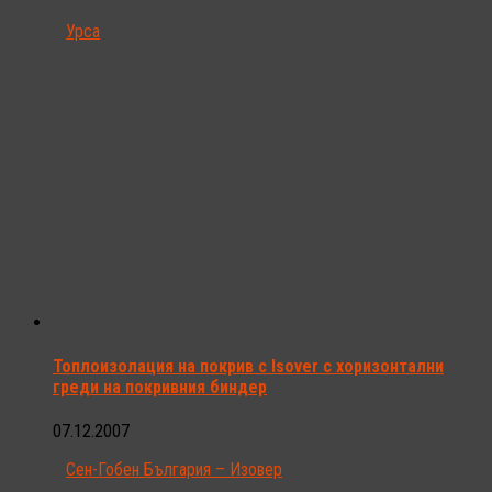
Урса
Топлоизолация на покрив с Isover с хоризонтални
греди на покривния биндер
07.12.2007
Сен-Гобен България – Изовер