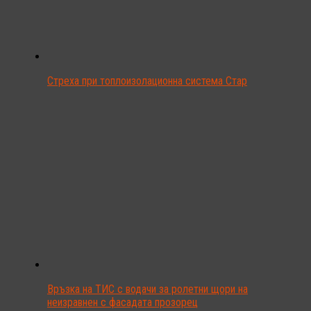
Стреха при топлоизолационна система Стар
Връзка на ТИС с водачи за ролетни щори на
неизравнен с фасадата прозорец