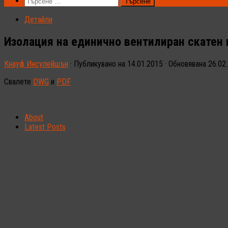
Търсене
за:
Детайли
Изолация на единично вентилиран скатен 
Кнауф Инсулейшън
· Публикувано на
14.01.2015
· Обновявана
26.02
Свалете
DWG
и
PDF
About
Latest Posts