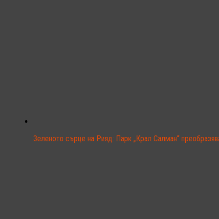
Зеленото сърце на Рияд: Парк „Крал Салман“ преобразяв