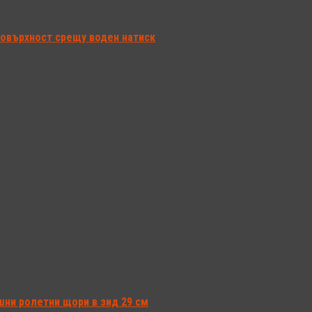
повърхност срещу воден натиск
шни ролетни щори в зид 29 см