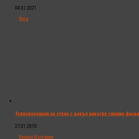
04.01.2021
Урса
Топлоизолация на стена с цокъл навътре спрямо фаса
27.01.2010
Хенкел България