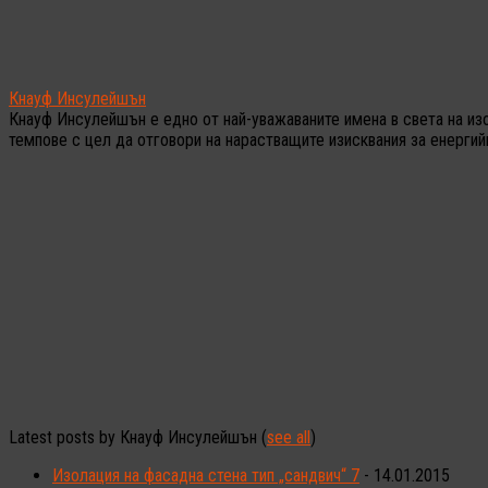
Кнауф Инсулейшън
Кнауф Инсулейшън е едно от най-уважаваните имена в света на из
темпове с цел да отговори на нарастващите изисквания за енерги
Latest posts by Кнауф Инсулейшън
(
see all
)
Изолация на фасадна стена тип „сандвич“ 7
- 14.01.2015