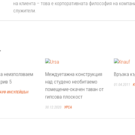
на клиента – това е корпоративната философия на компан
служители.
.
на неизползваем
Междуетажна конструкция
Връзка къ
рив 5
над студено необитаемо
01.04.2011
К
помещение-окачен таван от
АУФ ИНСУЛЕЙШЪН
гипсова плоскост
30.12.2020
УРСА