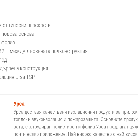
е от гипсови плоскости
а подова основа
о фолио
F 32 – между дървената подконструкция
под
 дървена конструкция
олация Ursa TSP
Урса
Урса доставя качествени изолационни продукти за прилож
топло- и звукоизолация и пожарозащита. Основните проду
вата, екструдиран полистирен и фолиа Урса предлагат ця
почти всяко приложение. Най-високо качество с най-висо