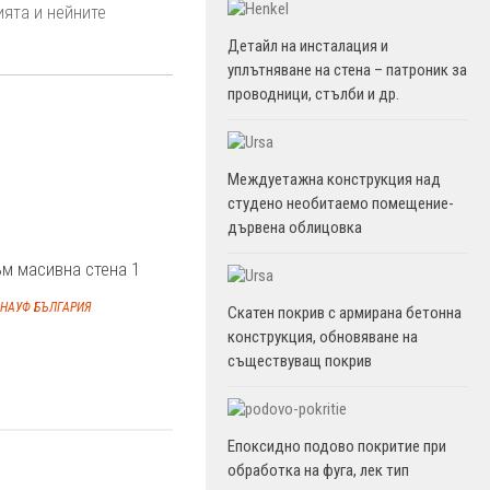
ията и нейните
Детайл на инсталация и
уплътняване на стена – патроник за
проводници, стълби и др.
Междуетажна конструкция над
студено необитаемо помещение-
дървена облицовка
м масивна стена 1
НАУФ БЪЛГАРИЯ
Скатен покрив с армирана бетонна
конструкция, обновяване на
съществуващ покрив
Епоксидно подово покритие при
обработка на фуга, лек тип