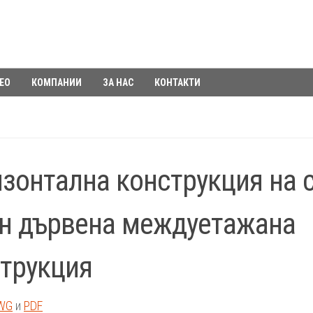
ЕО
КОМПАНИИ
ЗА НАС
КОНТАКТИ
зонтална конструкция на 
н дървена междуетажана
трукция
WG
и
PDF