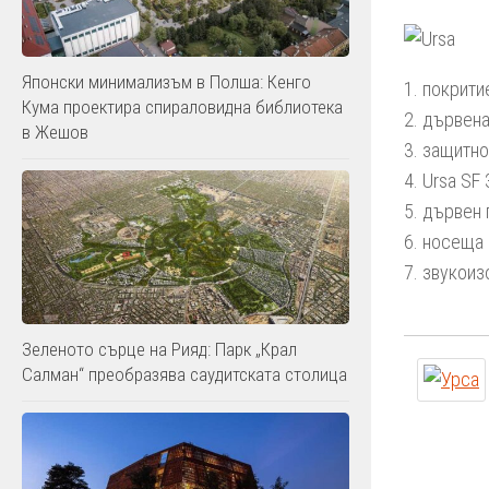
Японски минимализъм в Полша: Кенго
1. покрити
Кума проектира спираловидна библиотека
2. дървен
в Жешов
3. защитн
4. Ursa S
5. дървен 
6. носеща
7. звукоиз
Зеленото сърце на Рияд: Парк „Крал
Салман“ преобразява саудитската столица