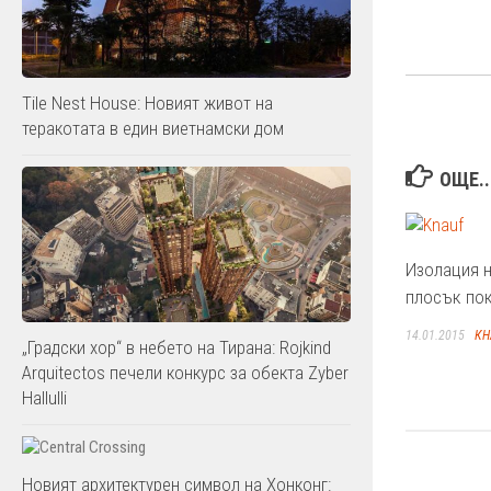
Tile Nest House: Новият живот на
теракотата в един виетнамски дом
ОЩЕ..
Изолация 
плосък пок
14.01.2015
КН
„Градски хор“ в небето на Тирана: Rojkind
Arquitectos печели конкурс за обекта Zyber
Hallulli
Новият архитектурен символ на Хонконг: