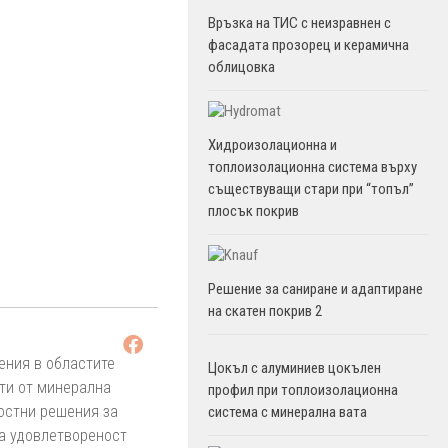
Връзка на ТИС с неизравнен с
фасадата прозорец и керамична
облицовка
Хидроизолационна и
топлоизолационна система върху
съществуващи стари при “топъл”
плосък покрив
Решение за саниране и адаптиране
на скатен покрив 2
ения в областите
Цокъл с алуминиев цокълен
кти от минерална
профил при топлоизолационна
лостни решения за
система с минерална вата
ка удовлетвореност