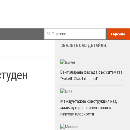
Търсене
за:
СВАЛЕТЕ CAD ДЕТАЙЛИ:
студен
Вентилирана фасада със ситемата
“Eckelt-Glas Litepiont”
Междуетажна конструкция над
мазе/сутеренокачен таван от
гипсови плоскости