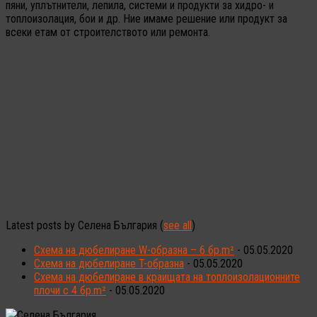
пяни, уплътнители, лепила, системи и продукти за хидро- и
топлоизолация, бои и др. Ние имаме решение или продукт за
всеки етам от строителството или ремонта.
Latest posts by Селена България
(
see all
)
Схема на дюбелиране W-образна – 6 бр.m²
- 05.05.2020
Схема на дюбелиране T-образна
- 05.05.2020
Схема на дюбелиране в краищата на топлоизолационните
плочи с 4 бр.m²
- 05.05.2020