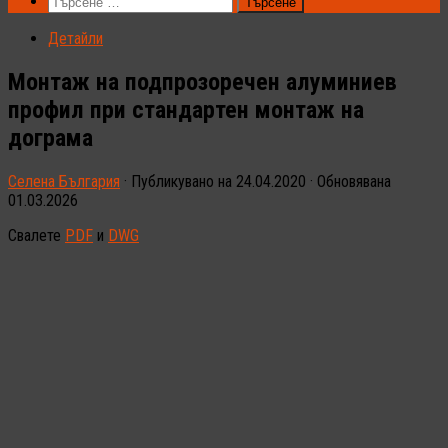
Търсене
за:
Детайли
Монтаж на подпрозоречен алуминиев
профил при стандартен монтаж на
дограма
Селена България
· Публикувано на
24.04.2020
· Обновявана
01.03.2026
Свалете
PDF
и
DWG