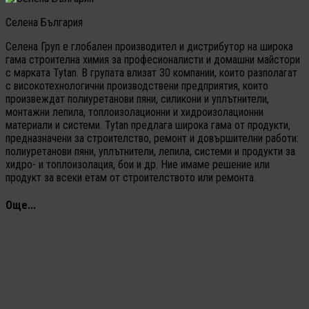
Селена България
Селена Груп е глобален производител и дистрибутор на широка
гама строителна химия за професионалисти и домашни майстори
с марката Tytan. В групата влизат 30 компании, които разполагат
с високотехнологични производствени предприятия, които
произвеждат полиуретанови пяни, силикони и уплътнители,
монтажни лепила, топлоизолационни и хидроизолационни
материали и системи. Tytan предлага широка гама от продукти,
предназначени за строителство, ремонт и довършителни работи:
полиуретанови пяни, уплътнители, лепила, системи и продукти за
хидро- и топлоизолация, бои и др. Ние имаме решение или
продукт за всеки етам от строителството или ремонта.
Още...