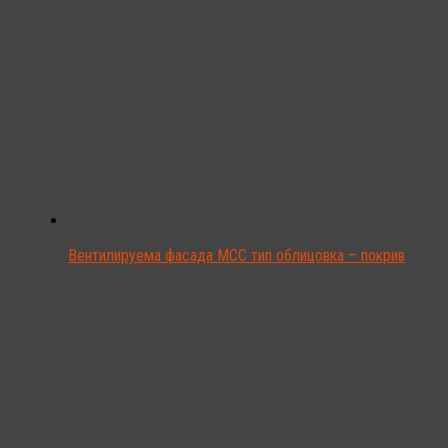
Вентилируема фасада MCC тип облицовка – покрив