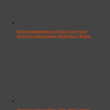
Японски минимализъм в Полша: Кенго Кума
проектира спираловидна библиотека в Жешов
Зеленото сърце на Рияд: Парк „Крал Салман“