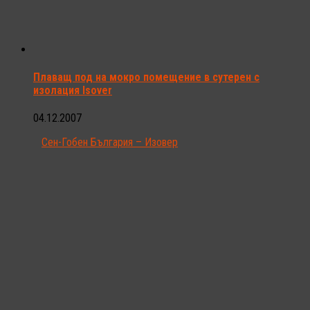
Плаващ под на мокро помещение в сутерен с
изолация Isover
04.12.2007
Сен-Гобен България – Изовер