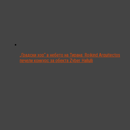
„Градски хор“ в небето на Тирана: Rojkind Arquitectos
печели конкурс за обекта Zyber Hallulli