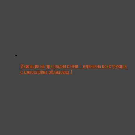
Изолация на преградни стени – единична конструкция
с еднослойна облицовка 1