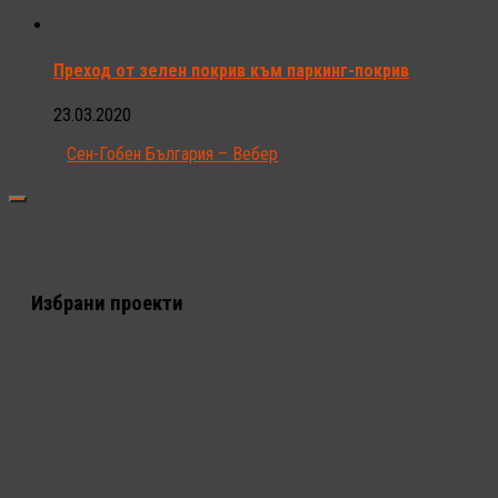
Преход от зелен покрив към паркинг-покрив
23.03.2020
Сен-Гобен България – Вебер
Избрани проекти