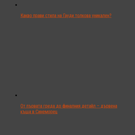
Какво прави стила на Гауди толкова уникален?
От първата греда до финалния детайл – дървена
къща в Синеморец