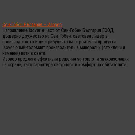
Сен-Гобен България – Изовер
Направление Isover е част от Сен-Гобен България ЕООД,
дъщерно дружество на Сен-Гобен, световен лидер в
производството и дистрибуцията на строителни продукти.
Isover е най-големият производител на минерални (стъклени и
каменни) вати в света.
Изовер предлага ефективни решения за топло- и звукоизолация
на сгради, като гарантира сигурност и комфорт на обитателите.