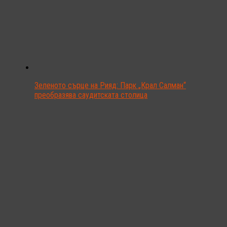
Зеленото сърце на Рияд: Парк „Крал Салман“
преобразява саудитската столица