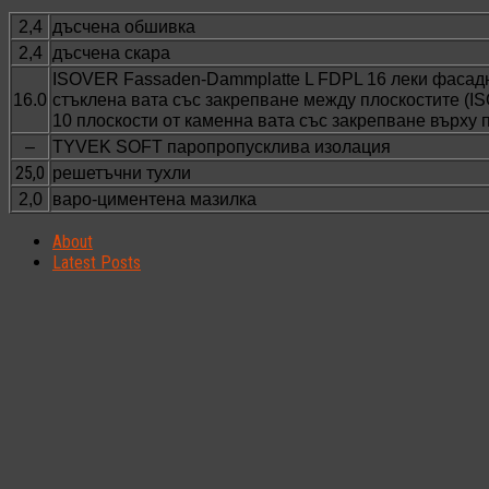
2,4
дъсчена обшивка
2,4
дъсчена скара
ISOVER Fassaden-Dammplatte L FDPL 16 леки фасадн
16.0
стъклена вата със закрепване между плоскостите (
10 плоскости от каменна вата със закрепване върху 
–
TYVEK SOFT паропропусклива изолация
25,0
решетъчни тухли
2,0
варо-циментена мазилка
About
Latest Posts