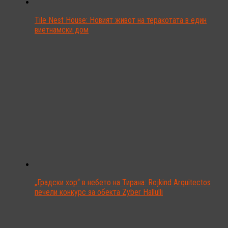
Tile Nest House: Новият живот на теракотата в един
виетнамски дом
„Градски хор“ в небето на Тирана: Rojkind Arquitectos
печели конкурс за обекта Zyber Hallulli