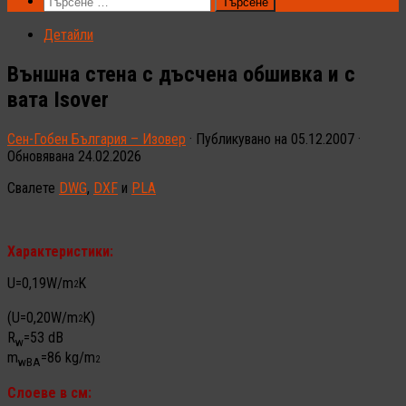
Търсене
за:
Детайли
Външна стена с дъсчена обшивка и с
вата Isover
Сен-Гобен България – Изовер
· Публикувано на
05.12.2007
·
Обновявана
24.02.2026
Свалете
DWG
,
DXF
и
PLA
Характеристики:
U=0,19W/m
K
2
(U=0,20W/m
K)
2
R
=53 dB
w
m
=86 kg/m
2
wBA
Слоеве в см: