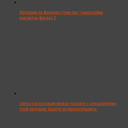
Изолация на фасадна стена при тънкослойна
контактна фасада 2
Цялостна изолация между гредите с допълнителен
слой изолация защита на пароизолацията