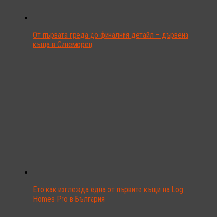
От първата греда до финалния детайл – дървена
къща в Синеморец
Ето как изглежда една от първите къщи на Log
Homes Pro в България