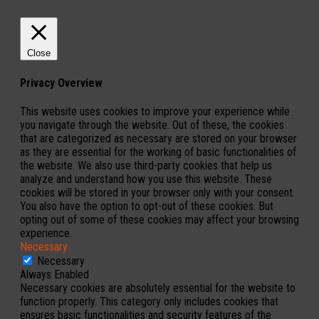
Close
Privacy Overview
This website uses cookies to improve your experience while
you navigate through the website. Out of these, the cookies
that are categorized as necessary are stored on your browser
as they are essential for the working of basic functionalities of
the website. We also use third-party cookies that help us
analyze and understand how you use this website. These
cookies will be stored in your browser only with your consent.
You also have the option to opt-out of these cookies. But
opting out of some of these cookies may affect your browsing
experience.
Necessary
Necessary
Always Enabled
Necessary cookies are absolutely essential for the website to
function properly. This category only includes cookies that
ensures basic functionalities and security features of the