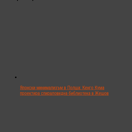
Японски минимализъм в Полша: Кенго Кума
проектира спираловидна библиотека в Жешов