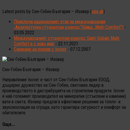
Latest posts by Сен-Гобен България – Изовер
(
see all
)
Приключи националният етап на международния
„Архитектурен студентски конкурс“(бивш „Multi-Comfort”)
-
03.05.2022
Международният студентски конкурс Saint-Gobain Multi
Comfort е с ново име
- 22.11.2021
Саниране на покрив с Isover
- 07.12.2007
Сен-Гобен България – Изовер
Направление Isover е част от Сен-Гобен България ЕООД,
дъщерно дружество на Сен-Гобен, световен лидер в
производството и дистрибуцията на строителни продукти. Isover
е най-големият производител на минерални (стъклени и каменни)
вати в света. Изовер предлага ефективни решения за топло- и
звукоизолация на сгради, като гарантира сигурност и комфорт на
обитателите.
Още...