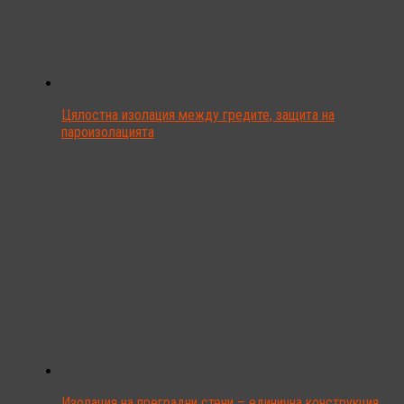
Цялостна изолация между гредите, защита на
пароизолацията
Изолация на преградни стени – единична конструкция