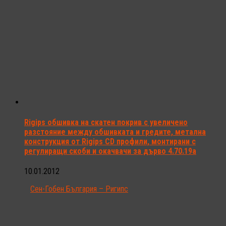
Rigips обшивка на скатен покрив с увеличeно
разстояние между обшивката и гредите, метална
конструкция от Rigips CD профили, монтирани с
регулиращи скоби и окачвачи за дърво 4.70.19a
10.01.2012
Сен-Гобен България – Ригипс