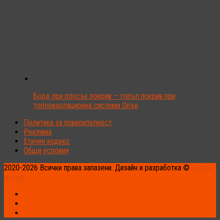
Борд при плосък покрив – топъл покрив при
топлоизолационна система Опън
Политика за поверителност
Реклама
Етичен кодекс
Общи условия
2020-2026 Всички права запазени. Дизайн и разработка ©
Пасита
медиа.