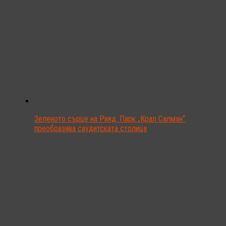
Зеленото сърце на Рияд: Парк „Крал Салман“
преобразява саудитската столица