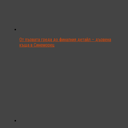
От първата греда до финалния детайл – дървена
къща в Синеморец