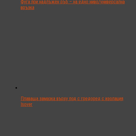
Фуга при надлъжен ръб – на едно ниво/универсална
връзка
Плаваща замазка върху под с гредоред с изолация
Isover