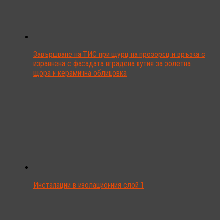
Завършване на ТИС при щурц на прозорец и връзка с
изравнена с фасадата вградена кутия за ролетна
щора и керамична облицовка
Инсталации в изолационния слой 1