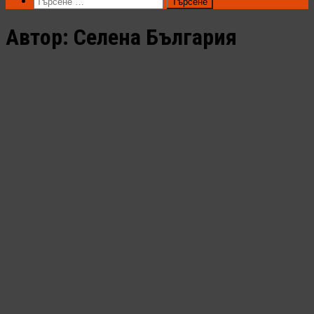
Търсене
за:
Автор:
Селена България