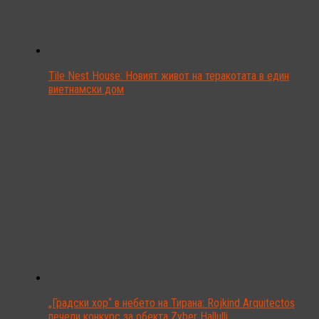
Tile Nest House: Новият живот на теракотата в един
виетнамски дом
„Градски хор“ в небето на Тирана: Rojkind Arquitectos
печели конкурс за обекта Zyber Hallulli