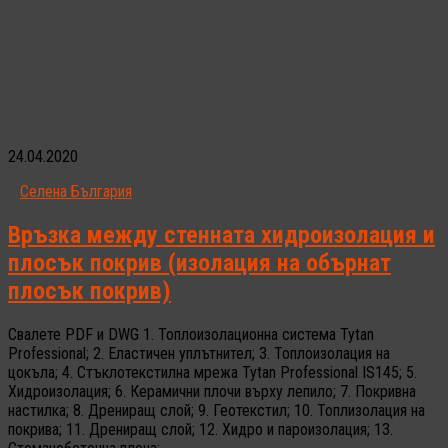
24.04.2020
Селена България
Връзка между стенната хидроизолация и
плосък покрив (изолация на обърнат
плосък покрив)
Свалете PDF и DWG 1. Топлоизолационна система Tytan
Professional; 2. Еластичен уплътнител; 3. Топлоизолация на
цокъла; 4. Стъклотекстилна мрежа Tytan Professional IS145; 5.
Хидроизолация; 6. Керамични плочи върху лепило; 7. Покривна
настилка; 8. Дрениращ слой; 9. Геотекстил; 10. Топлизолация на
покрива; 11. Дрениращ слой; 12. Хидро и пароизолация; 13.