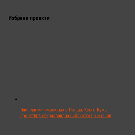
Избрани проекти
Японски минимализъм в Полша: Кенго Кума
проектира спираловидна библиотека в Жешов