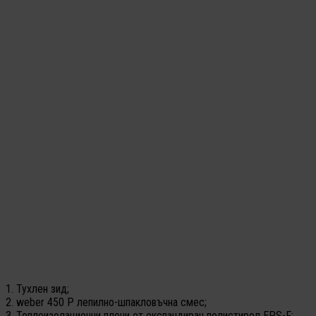
1. Тухлен зид;
2. weber 450 P лепилно-шпакловъчна смес;
3. Топлоизолационни плочи от експандиран полистирол EPS-F;