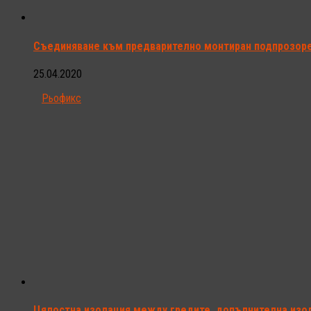
Съединяване към предварително монтиран подпрозоре
25.04.2020
Рьофикс
Цялостна изолация между гредите, допълнителна изо