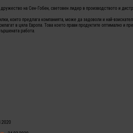
дружество на Сен-Гобен, световен лидер в производството и дистр
илки, които предлага компанията, може да задоволи и най-взискател
рилагат в цяла Европа. Това което прави продуктите оптимално и п
вършената работа.
3.2020