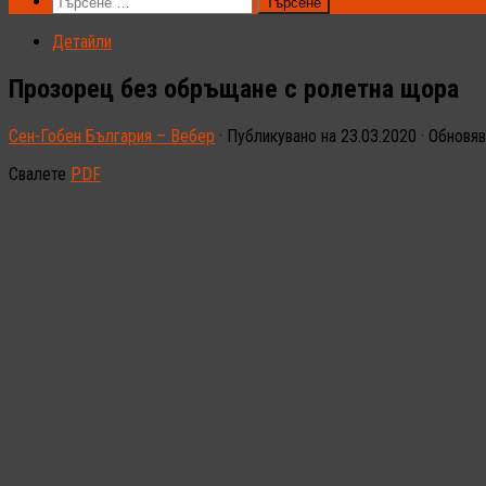
Търсене
за:
Детайли
Прозорец без обръщане с ролетна щора
Сен-Гобен България – Вебер
· Публикувано на
23.03.2020
· Обновя
Свалете
PDF