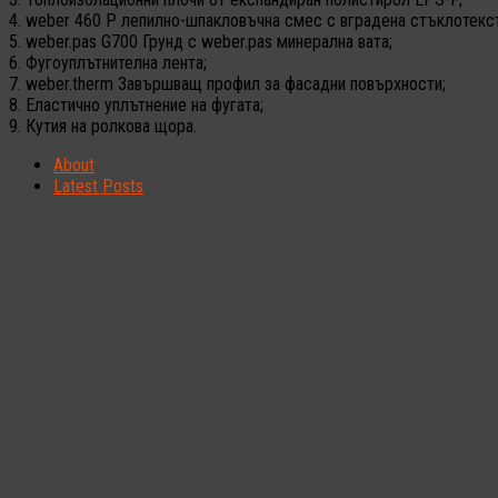
4. weber 460 P лепилно-шпакловъчна смес с вградена стъклотекс
5. weber.pas G700 Грунд с weber.pas минерална вата;
6. Фугоуплътнителна лента;
7. weber.therm Завършващ профил за фасадни повърхности;
8. Еластично уплътнение на фугата;
9. Кутия на ролкова щора.
About
Latest Posts