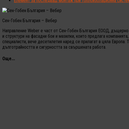
Елемент за последващ монтаж при топлоизолационна систе
Сен-Гобен България – Вебер
Направление Weber е част от Сен-Гобен България ЕООД, дъщерно д
и структури на фасадни бои и мазилки, които предлага компанията,
специалисти, вече десетилетия наред се прилагат в цяла Европа. 
дълготрайността и сигурността за свършената работа.
Още...