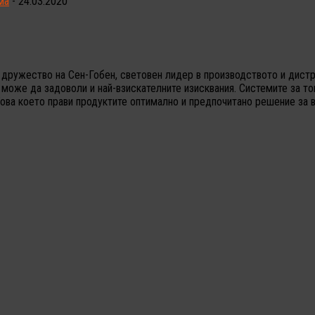
ма
- 24.03.2020
ружество на Сен-Гобен, световен лидер в производството и дистри
 може да задоволи и най-взискателните изисквания. Системите за то
Това което прави продуктите оптимално и предпочитано решение за 