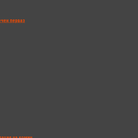
чен перваз
лация на комин