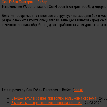
Сен-Гобен България – Вебер
Направление Weber е част от Сен-Гобен България ЕООД, дъщерно 
Богатият асортимент от цветове и структури на фасадни бои и маз
разработени от тяхните специалисти, вече десетилетия наред се п
качество, лесната обработка, дълготрайността и сигурността за с
Latest posts by Сен-Гобен България – Вебер
(
see all
)
Външен ъгъл в разрез при топлоизолационна система
- 24.0
Външен ъгъл при топлоизолационна система
- 24.03.2020