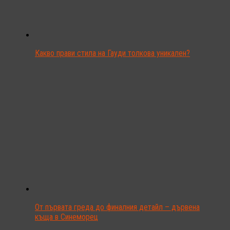
Какво прави стила на Гауди толкова уникален?
От първата греда до финалния детайл – дървена
къща в Синеморец