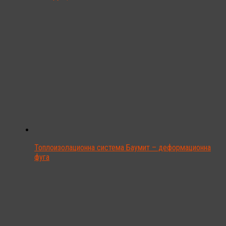
Топлоизолационна система Баумит – деформационна
фуга