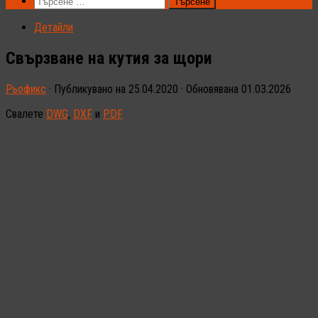
Търсене
за:
Детайли
Свързване на кутия за щори
Рьофикс
· Публикувано на
25.04.2020
· Обновявана
01.03.2026
Свалете
DWG
,
DXF
и
PDF