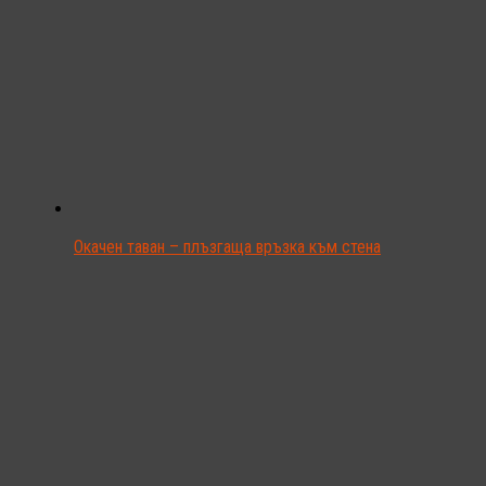
Окачен таван – плъзгаща връзка към стена