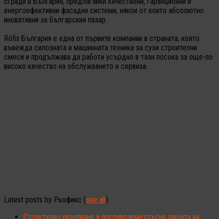
сгради в България, предлагайки качествени, гаранционни и
енергоефективни фасадни системи, някои от които абсолютно
иновативни за българския пазар.
Röfix България е една от първите компании в страната, която
въвежда силозната и машинната техника за сухи строителни
смеси и продължава да работи усърдно в тази посока за още-по
високо качество на обслужването и сервиза.
Latest posts by Рьофикс
(
see all
)
Структурно укрепване и противоземетръсна защита на