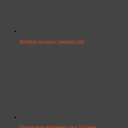
Интериор на къща с уникален стил
Реновация на апартамент след 10 години