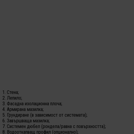
1. Стена;
2. Лепило;
3. Фасадна изолационна плоча;
4. Армирана мазилка;
5. Грундиране (в зависимост от системата);
6. Завършваща мазилка;
7. Системен дюбел (рондела/равна с повърхността);
8. Водооткапващ профил (опционално);