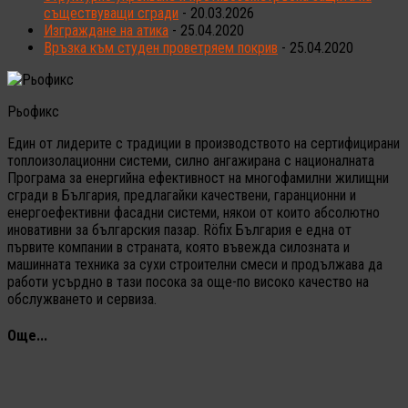
съществуващи сгради
- 20.03.2026
Изграждане на атика
- 25.04.2020
Връзка към студен проветряем покрив
- 25.04.2020
Рьофикс
Един от лидерите с традиции в производството на сертифицирани
топлоизолационни системи, силно ангажирана с националната
Програма за енергийна ефективност на многофамилни жилищни
сгради в България, предлагайки качествени, гаранционни и
енергоефективни фасадни системи, някои от които абсолютно
иновативни за българския пазар. Röfix България е една от
първите компании в страната, която въвежда силозната и
машинната техника за сухи строителни смеси и продължава да
работи усърдно в тази посока за още-по високо качество на
обслужването и сервиза.
Още...