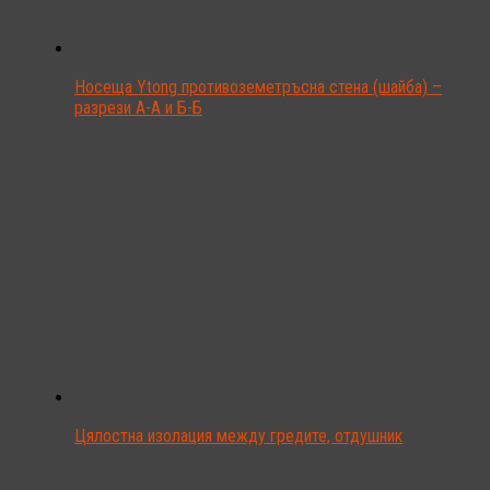
Носеща Ytong противоземетръсна стена (шайба) –
разрези А-А и Б-Б
Цялостна изолация между гредите, отдушник