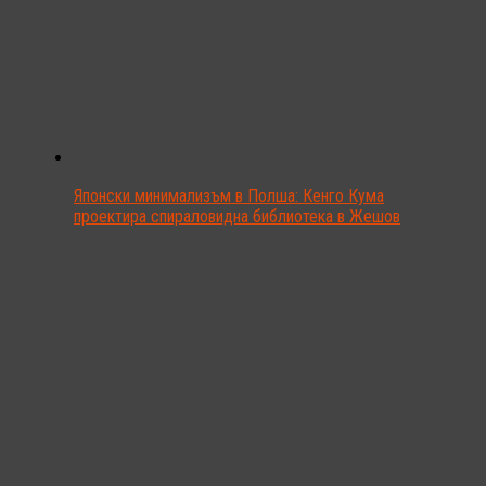
Японски минимализъм в Полша: Кенго Кума
проектира спираловидна библиотека в Жешов