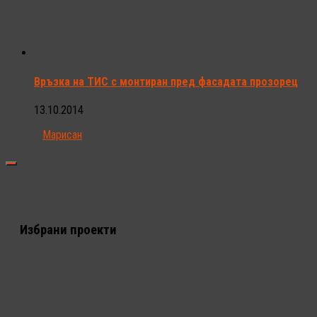
Връзка на ТИС с монтиран пред фасадата прозорец
13.10.2014
Марисан
Избрани проекти