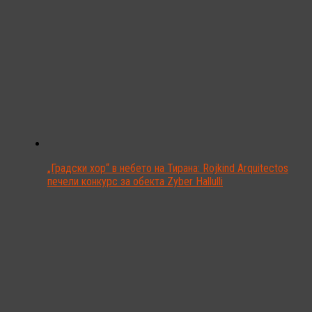
„Градски хор“ в небето на Тирана: Rojkind Arquitectos
печели конкурс за обекта Zyber Hallulli