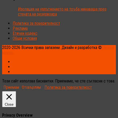
Изолация на уплътнението на тръба минаваща през
стената на резервоара
Политика за поверителност
Реклама
Етичен кодекс
Общи условия
2020-2026 Всички права запазени. Дизайн и разработка ©
Пасита
медиа.
Този сайт използва бисквитки. Приемаме, че сте съгласни с това.
Приемам
Отхвърлям
Политика за поверителност
Close
Privacy Overview