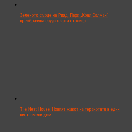
Зеленото сърце на Рияд: Парк „Крал Салман“
преобразява саудитската столица
Tile Nest House: Новият живот на теракотата в един
виетнамски дом