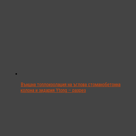
Външна топлоизолация на ъглова стоманобетонна
колона и зидария Ytong – разрез