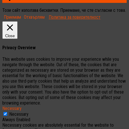
Този сайт използва бисквитки. Приемаме, че сте съгласни с това.
Приемам
Отхвърлям
Политика за поверителност
Close
Privacy Overview
This website uses cookies to improve your experience while you
navigate through the website. Out of these, the cookies that are
categorized as necessary are stored on your browser as they are
essential for the working of basic functionalities of the website. We
also use third-party cookies that help us analyze and understand how
you use this website. These cookies will be stored in your browser
only with your consent. You also have the option to opt-out of these
cookies. But opting out of some of these cookies may affect your
browsing experience.
Necessary
Necessary
Always Enabled
Necessary cookies are absolutely essential for the website to