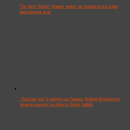
Tile Nest House: Новият живот на теракотата в един
виетнамски дом
„Градски хор“ в небето на Тирана: Rojkind Arquitectos
печели конкурс за обекта Zyber Hallulli