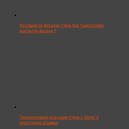
Изолация на фасадна стена при тънкослойна
контактна фасада 1
Топлоизолация на външни стени с Isover в
предстенна обшивка