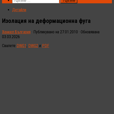
Търсене
за:
Детайли
Изолация на деформационна фуга
Хенкел България
· Публикувано на
27.01.2010
· Обновявана
03.03.2026
Свалете
DWG1
,
DWG2
и
PDF