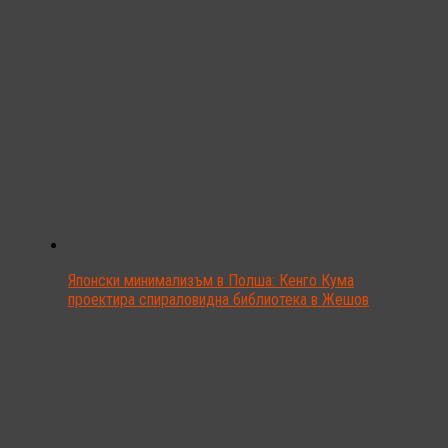
Японски минимализъм в Полша: Кенго Кума
проектира спираловидна библиотека в Жешов