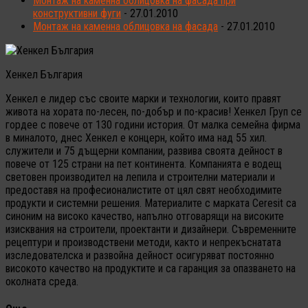
Монтаж на каменна облицовка на фасада при
конструктивни фуги
- 27.01.2010
Монтаж на каменна облицовка на фасада
- 27.01.2010
Хенкел България
Хенкел е лидер със своите марки и технологии, които правят
живота на хората по-лесен, по-добър и по-красив! Хенкел Груп се
гордее с повече от 130 години история. От малка семейна фирма
в миналото, днес Хенкел е концерн, който има над 55 хил.
служители и 75 дъщерни компании, развива своята дейност в
повече от 125 страни на пет континента. Компанията е водещ
световен производител на лепила и строителни материали и
предоставя на професионалистите от цял свят необходимите
продукти и системни решения. Материалите с марката Ceresit са
синоним на високо качество, напълно отговарящи на високите
изисквания на строители, проектанти и дизайнери. Съвременните
рецептури и производствени методи, както и непрекъснатата
изследователска и развойна дейност осигуряват постоянно
високото качество на продуктите и са гаранция за опазването на
околната среда.