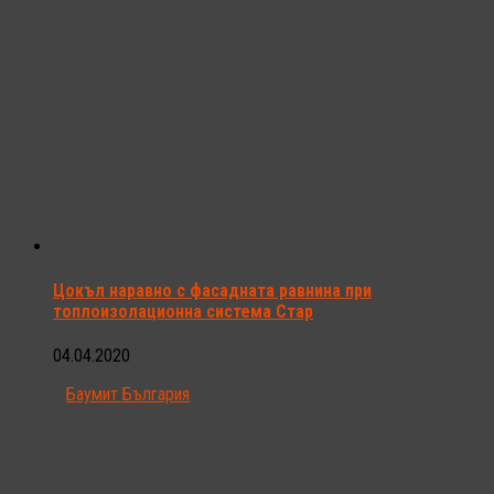
Цокъл наравно с фасадната равнина при
топлоизолационна система Стар
04.04.2020
Баумит България