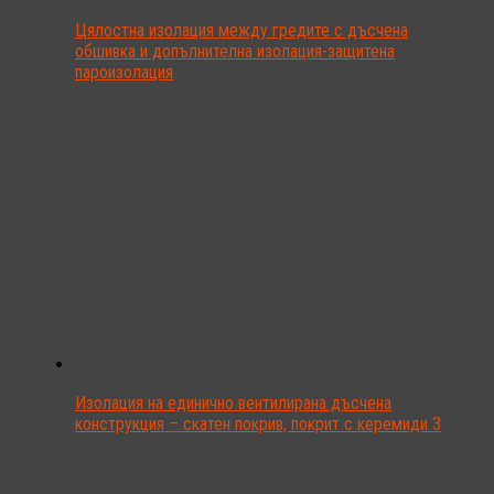
Цялостна изолация между гредите с дъсчена
обшивка и допълнителна изолация-защитена
пароизолация
Изолация на единично вентилирана дъсчена
конструкция – скатен покрив, покрит с керемиди 3