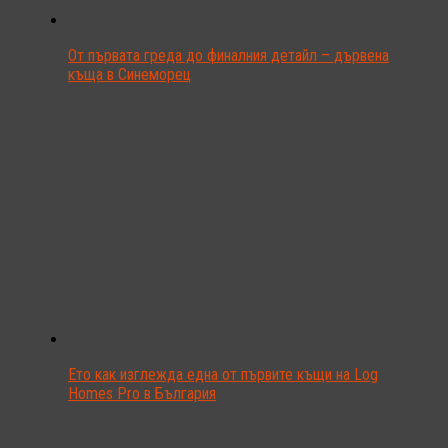
От първата греда до финалния детайл – дървена
къща в Синеморец
Ето как изглежда една от първите къщи на Log
Homes Pro в България