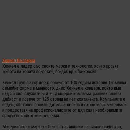
Хенкел България
Хенкел е лидер със своите марки и технологии, които правят
живота на хората по-лесен, по-добър и по-красив!
Хенкел Груп се гордее с повече от 130 години история. От малка
семейна фирма в миналото, днес Хенкел е концерн, който има
над 55 хил. служители и 75 дъщерни компании, развива своята
дейност в повече от 125 страни на пет континента. Компанията е
водещ световен производител на лепила и строителни материали
и предоставя на професионалистите от цял свят необходимите
продукти и системни решения.
Материалите с марката Ceresit са синоним на високо качество,