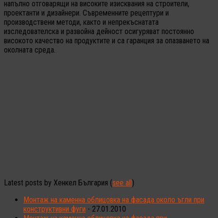
напълно отговарящи на високите изисквания на строители,
проектанти и дизайнери. Съвременните рецептури и
производствени методи, както и непрекъснатата
изследователска и развойна дейност осигуряват постоянно
високото качество на продуктите и са гаранция за опазването на
околната среда.
Latest posts by Хенкел България
(
see all
)
Монтаж на каменна облицовка на фасада около ъгли при
конструктивни фуги
- 27.01.2010