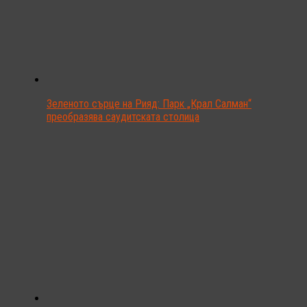
Зеленото сърце на Рияд: Парк „Крал Салман“
преобразява саудитската столица