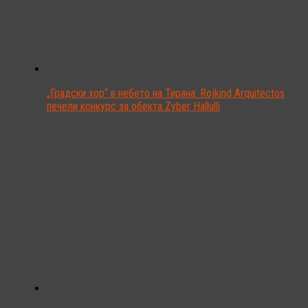
„Градски хор“ в небето на Тирана: Rojkind Arquitectos
печели конкурс за обекта Zyber Hallulli