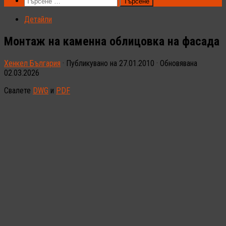
Търсене
за:
Детайли
Монтаж на каменна облицовка на фасада
Хенкел България
· Публикувано на
27.01.2010
· Обновявана
02.03.2026
Свалете
DWG
и
PDF