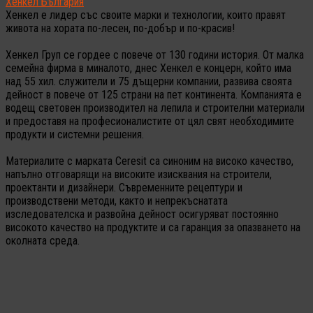
Хенкел България
Хенкел е лидер със своите марки и технологии, които правят
живота на хората по-лесен, по-добър и по-красив!
Хенкел Груп се гордее с повече от 130 години история. От малка
семейна фирма в миналото, днес Хенкел е концерн, който има
над 55 хил. служители и 75 дъщерни компании, развива своята
дейност в повече от 125 страни на пет континента. Компанията е
водещ световен производител на лепила и строителни материали
и предоставя на професионалистите от цял свят необходимите
продукти и системни решения.
Материалите с марката Ceresit са синоним на високо качество,
напълно отговарящи на високите изисквания на строители,
проектанти и дизайнери. Съвременните рецептури и
производствени методи, както и непрекъснатата
изследователска и развойна дейност осигуряват постоянно
високото качество на продуктите и са гаранция за опазването на
околната среда.