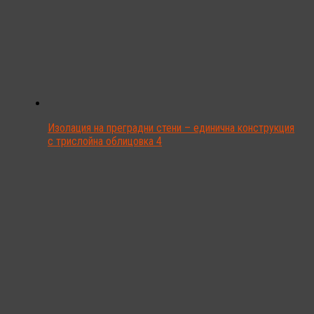
Изолация на преградни стени – единична конструкция
с трислойна облицовка 4