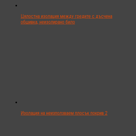
Цялостна изолация между гредите с дъсчена
обшивка, неизолирано било
Изолация на неизползваем плосък покрив 2