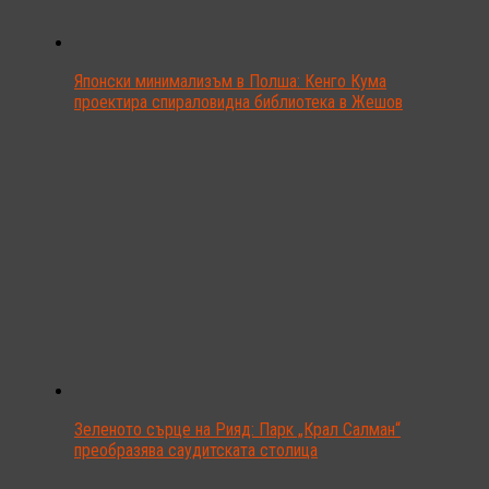
Японски минимализъм в Полша: Кенго Кума
проектира спираловидна библиотека в Жешов
Зеленото сърце на Рияд: Парк „Крал Салман“
преобразява саудитската столица