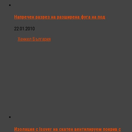
Напречен разрез на разширена фуга на под
22.01.2010
Хенкел България
Изолация с Isover на скатен вентилируем покрив с