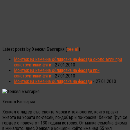
Latest posts by Хенкел България
(
see all
)
Монтаж на каменна облицовка на фасада около ъгли при
конструктивни фуги
- 27.01.2010
Монтаж на каменна облицовка на фасада при
конструктивни фуги
- 27.01.2010
Монтаж на каменна облицовка на фасада
- 27.01.2010
Хенкел България
Хенкел е лидер със своите марки и технологии, които правят
живота на хората по-лесен, по-добър и по-красив! Хенкел Груп се
гордее с повече от 130 години история. От малка семейна фирма
в миналото, днес Хенкел е концерн, който има над 55 хил.