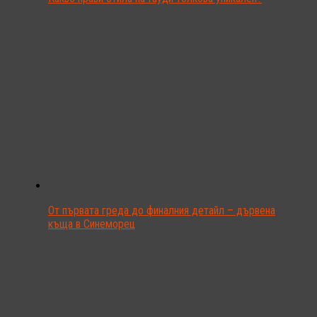
От първата греда до финалния детайл – дървена
къща в Синеморец