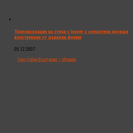
Топлоизолация на стена с Isover с олекотена носеща
конструкция от дървени ферми
05.12.2007
Сен-Гобен България – Изовер