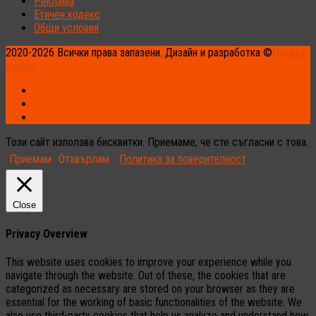
Реклама
Етичен кодекс
Общи условия
2020-2026 Всички права запазени. Дизайн и разработка ©
Пасита
медиа.
Този сайт използва бисквитки. Приемаме, че сте съгласни с това.
Приемам
Отхвърлям
Политика за поверителност
Close
Privacy Overview
This website uses cookies to improve your experience while you
navigate through the website. Out of these, the cookies that are
categorized as necessary are stored on your browser as they are
essential for the working of basic functionalities of the website. We
also use third-party cookies that help us analyze and understand how