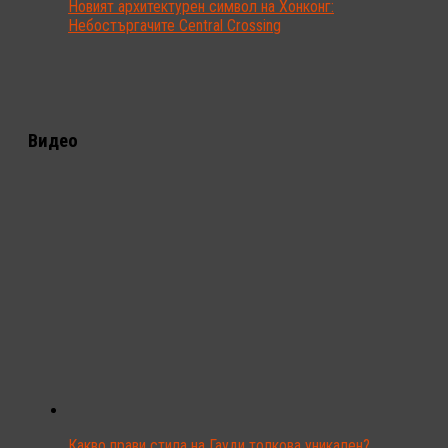
Новият архитектурен символ на Хонконг:
Небостъргачите Central Crossing
Видео
Какво прави стила на Гауди толкова уникален?