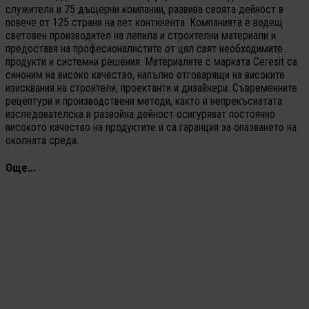
служители и 75 дъщерни компании, развива своята дейност в
повече от 125 страни на пет континента. Компанията е водещ
световен производител на лепила и строителни материали и
предоставя на професионалистите от цял свят необходимите
продукти и системни решения. Материалите с марката Ceresit са
синоним на високо качество, напълно отговарящи на високите
изисквания на строители, проектанти и дизайнери. Съвременните
рецептури и производствени методи, както и непрекъснатата
изследователска и развойна дейност осигуряват постоянно
високото качество на продуктите и са гаранция за опазването на
околната среда.
Още...