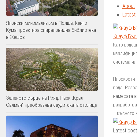
About
Latest
Японски минимализъм в Полша: Кенго
Кума проектира спираловидна библиотека
Кнауф Бъл
в Жешов
Като водещ
квалифицир
система ил
Плоскостит
вода. Разр
намесата в
Зеленото сърце на Рияд: Парк „Крал
разработва
Салман“ преобразява саудитската столица
– късното 
Latest pos