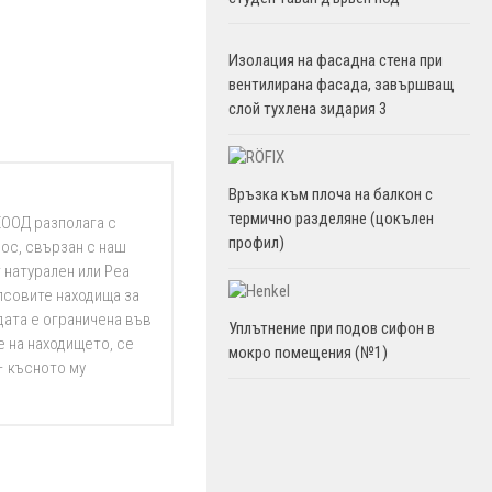
Изолация на фасадна стена при
вентилирана фасада, завършващ
слой тухлена зидария 3
Връзка към плоча на балкон с
термично разделяне (цокълен
ЕООД разполага с
профил)
ос, свързан с наш
 натурален или Реа
псовите находища за
дата е ограничена във
Уплътнение при подов сифон в
 на находището, се
мокро помещения (№1)
– късното му