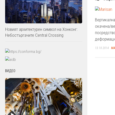
Вертикална
окачена/в
Новият архитектурен символ на Хонконг:
посредств
Небостъргачите Central Crossing
деформаци
13.10.2014
МА
ВИДЕО