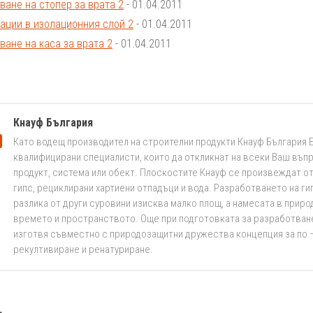
ване на стопер за врата 2
- 01.04.2011
ации в изолационния слой 2
- 01.04.2011
ване на каса за врата 2
- 01.04.2011
Кнауф България
Като водещ производител на строителни продукти Кнауф България 
квалифицирани специалисти, които да откликнат на всеки Ваш въпр
продукт, система или обект. Плоскостите Кнауф се произвеждат от
гипс, рециклирани хартиени отпадъци и вода. Разработването на ги
разлика от други суровини изисква малко площ, а намесата в приро
времето и пространството. Още при подготовката за разработване
изготвя съвместно с природозащитни дружества концепция за по 
рекултивиране и ренатуриране.
.