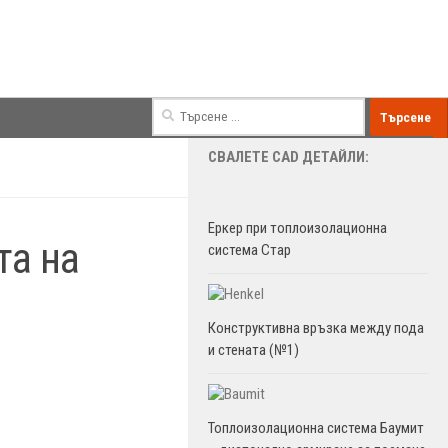
Търсене
за:
СВАЛЕТЕ CAD ДЕТАЙЛИ:
Еркер при топлоизолационна
та на
система Стар
Конструктивна връзка между пода
и стената (№1)
Топлоизолационна система Баумит