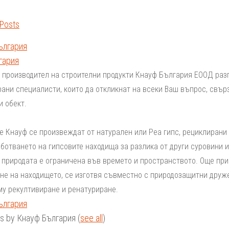
 Posts
гария
 производител на строителни продукти Кнауф България ЕООД раз
ани специалисти, които да откликнат на всеки Ваш въпрос, свърз
и обект.
е Кнауф се произвеждат от натурален или Реа гипс, рециклирани
аботването на гипсовите находища за разлика от други суровини 
 природата е ограничена във времето и пространството. Още при
не на находището, се изготвя съвместно с природозащитни друж
му рекултивиране и ренатуриране.
ts by Кнауф България
(
see all
)