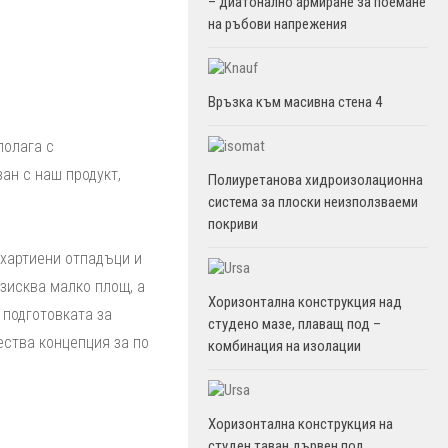
– диатонално армиране за поемане
на ръбови напрежения
Връзка към масивна стена 4
полага с
ан с наш продукт,
Полиуретанова хидроизолационна
система за плоски неизползваеми
покриви
 хартиени отпадъци и
изисква малко площ, а
Хоризонтална конструкция над
 подготовката за
студено мазе, плаващ под –
ества концепция за по
комбинация на изолации
Хоризонтална конструкция на
студен таван дървен под