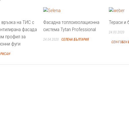
 връзка на ТИС с
Фасадна топлоизолационна
Тераси и 
ентилирана фасада
система Tytan Professional
24.03.2020
ом профил за
24.04.2020
СЕЛЕНА БЪЛГАРИЯ
СЕН-ГОБЕН 
онни фуги
РИСАН