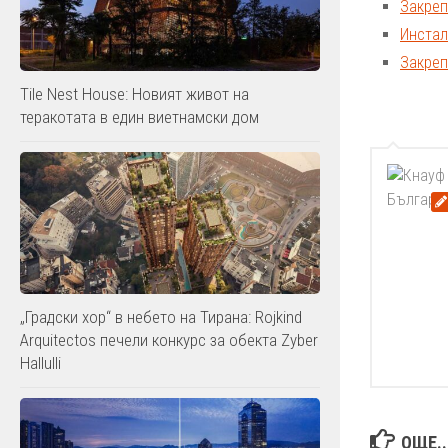
Закреп
Инстал
Закреп
Tile Nest House: Новият живот на
теракотата в един виетнамски дом
„Градски хор“ в небето на Тирана: Rojkind
Arquitectos печели конкурс за обекта Zyber
Hallulli
ОЩЕ..