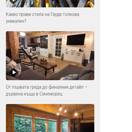
Какво прави стила на Гауди толкова
уникален?
От първата греда до финалния детайл –
дървена къща в Синеморец