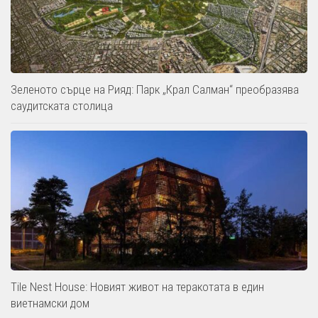
Зеленото сърце на Рияд: Парк „Крал Салман“ преобразява
саудитската столица
Tile Nest House: Новият живот на теракотата в един
виетнамски дом