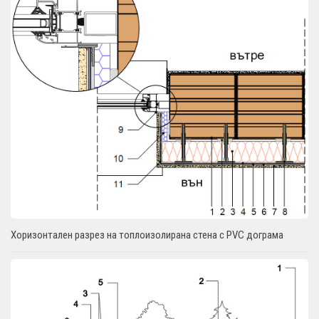
Хоризонтален разрез на топлоизолирана стена с PVC дограма