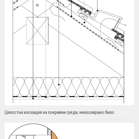
Цялостна изолация на покривни греди, неизолирано било