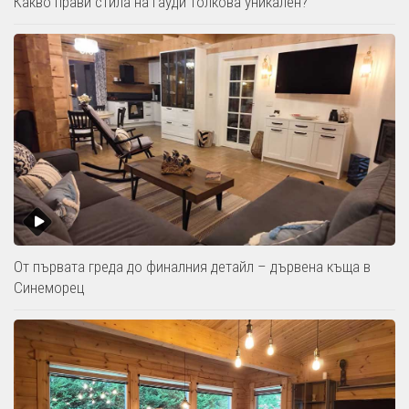
Какво прави стила на Гауди толкова уникален?
От първата греда до финалния детайл – дървена къща в
Синеморец