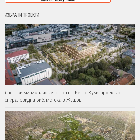
ИЗБРАНИ ПРОЕКТИ
Японски минимализъм в Полша: Кенго Кума проектира
спираловидна библиотека в Жешов