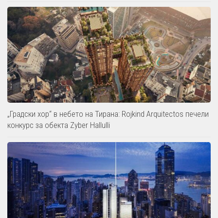
„Градски хор“ в небето на Тирана: Rojkind Arquitectos печели
конкурс за обекта Zyber Hallulli