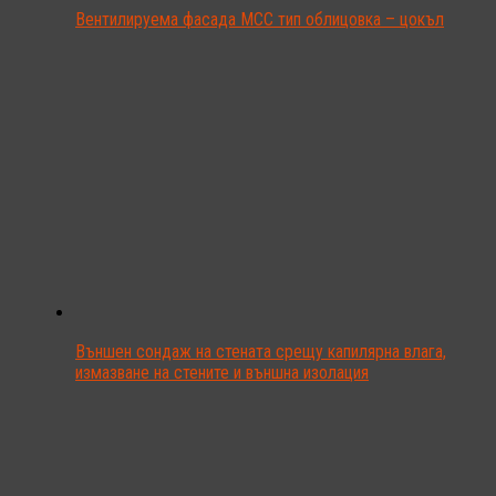
Вентилируема фасада MCC тип облицовка – цокъл
Външен сондаж на стената срещу капилярна влага,
измазване на стените и външна изолация