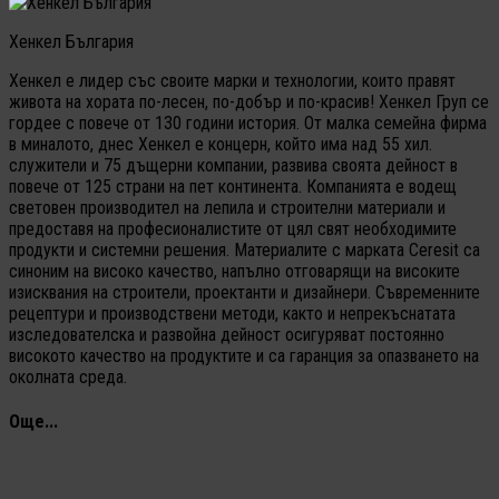
Хенкел България
Хенкел е лидер със своите марки и технологии, които правят
живота на хората по-лесен, по-добър и по-красив! Хенкел Груп се
гордее с повече от 130 години история. От малка семейна фирма
в миналото, днес Хенкел е концерн, който има над 55 хил.
служители и 75 дъщерни компании, развива своята дейност в
повече от 125 страни на пет континента. Компанията е водещ
световен производител на лепила и строителни материали и
предоставя на професионалистите от цял свят необходимите
продукти и системни решения. Материалите с марката Ceresit са
синоним на високо качество, напълно отговарящи на високите
изисквания на строители, проектанти и дизайнери. Съвременните
рецептури и производствени методи, както и непрекъснатата
изследователска и развойна дейност осигуряват постоянно
високото качество на продуктите и са гаранция за опазването на
околната среда.
Още...