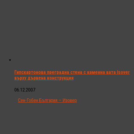
Гипскартонова преградна стена с каменна вата Isover
върху дървена конструкция
06.12.2007
Сен-Гобен България – Изовер