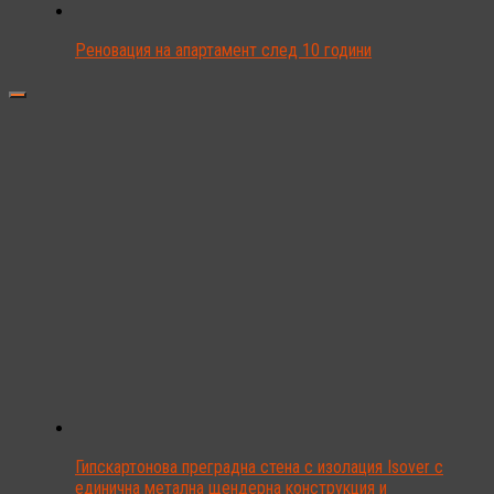
Реновация на апартамент след 10 години
Гипскартонова преградна стена с изолация Isover с
единична метална щендерна конструкция и