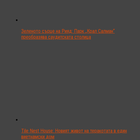
Зеленото сърце на Рияд: Парк „Крал Салман“
преобразява саудитската столица
Tile Nest House: Новият живот на теракотата в един
виетнамски дом