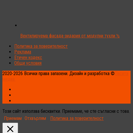
Вентилируема фасада-зидария от модулни тухли ½
Политика за поверителност
Реклама
Етичен кодекс
Общи условия
2020-2026 Всички права запазени. Дизайн и разработка ©
Пасита
медиа.
Този сайт използва бисквитки. Приемаме, че сте съгласни с това.
Приемам
Отхвърлям
Политика за поверителност