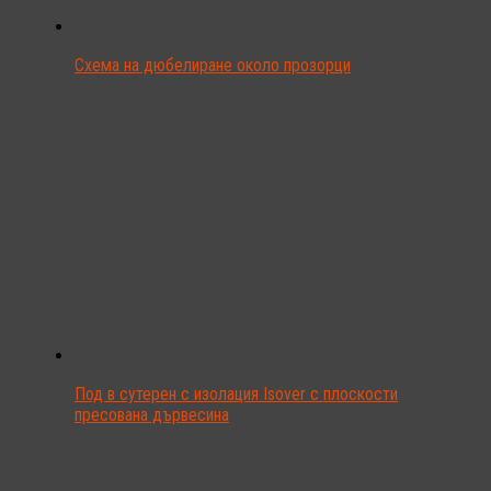
Схема на дюбелиране около прозорци
Под в сутерен с изолация Isover с плоскости
пресована дървесина