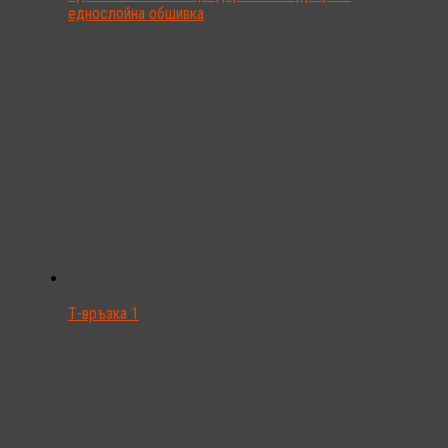
еднослойна обшивка
Т-връзка 1