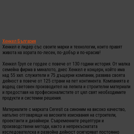
Хенкел България
Хенкел е лидер със своите марки и технологии, които правят
живота на хората по-лесен, по-добър и по-красив!
Хенкел Груп се гордее с повече от 130 години история. От малка
семейна фирма в миналото, днес Хенкел е концерн, който има
над 55 хил. служители и 75 дъщерни компании, развива своята
дейност в повече от 125 страни на пет континента. Компанията е
водещ световен производител на лепила и строителни материали
и предоставя на професионалистите от цял свят необходимите
продукти и системни решения.
Материалите с марката Ceresit са синоним на високо качество,
напълно отговарящи на високите изисквания на строители,
проектанти и дизайнери. Съвременните рецептури и
производствени методи, както и непрекъснатата
изследователска и развойна дейност осигуряват постоянно