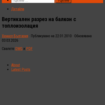
Търсене
за:
Детайли
Вертикален разрез на балкон с
топлоизолация
Хенкел България
· Публикувано на
22.01.2010
· Обновявана
03.03.2026
Свалете
DWG
и
PDF
About
Latest Posts