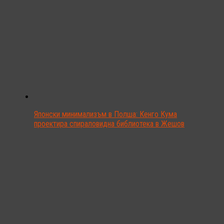
Японски минимализъм в Полша: Кенго Кума
проектира спираловидна библиотека в Жешов