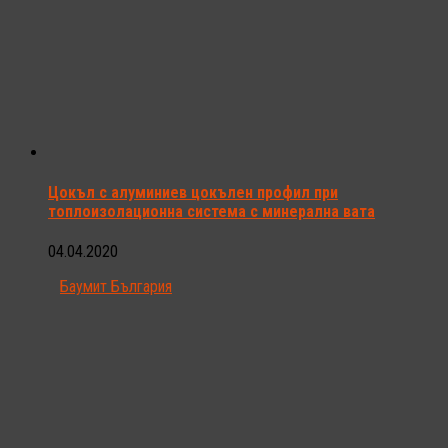
Цокъл с алуминиев цокълен профил при
топлоизолационна система с минерална вата
04.04.2020
Баумит България