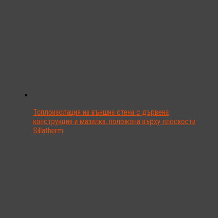
Топлоизолация на външна стена с дървена
конструкция и мазилка, положена върху плоскости
Sillatherm