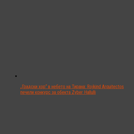
„Градски хор“ в небето на Тирана: Rojkind Arquitectos
печели конкурс за обекта Zyber Hallulli