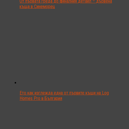
От първата греда до финалния детайл – дървена
къща в Синеморец
Ето как изглежда една от първите къщи на Log
Homes Pro в България