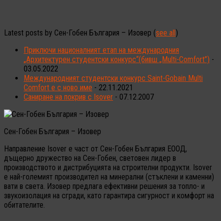
Latest posts by Сен-Гобен България – Изовер
(
see all
)
Приключи националният етап на международния
„Архитектурен студентски конкурс“(бивш „Multi-Comfort”)
-
03.05.2022
Международният студентски конкурс Saint-Gobain Multi
Comfort е с ново име
- 22.11.2021
Саниране на покрив с Isover
- 07.12.2007
Сен-Гобен България – Изовер
Направление Isover е част от Сен-Гобен България ЕООД,
дъщерно дружество на Сен-Гобен, световен лидер в
производството и дистрибуцията на строителни продукти. Isover
е най-големият производител на минерални (стъклени и каменни)
вати в света. Изовер предлага ефективни решения за топло- и
звукоизолация на сгради, като гарантира сигурност и комфорт на
обитателите.