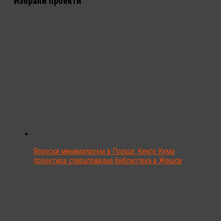
Избрани проекти
Японски минимализъм в Полша: Кенго Кума
проектира спираловидна библиотека в Жешов