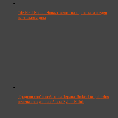
Tile Nest House: Новият живот на теракотата в един
виетнамски дом
„Градски хор“ в небето на Тирана: Rojkind Arquitectos
печели конкурс за обекта Zyber Hallulli