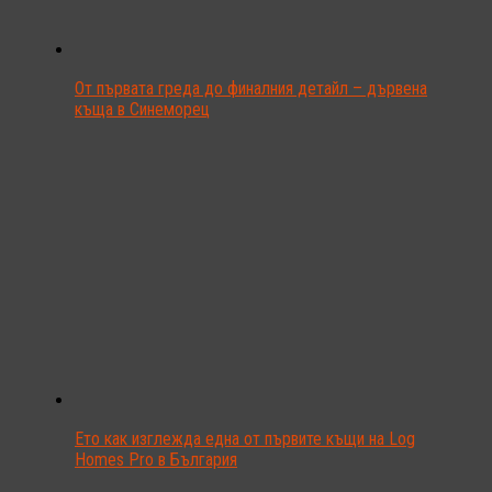
От първата греда до финалния детайл – дървена
къща в Синеморец
Ето как изглежда една от първите къщи на Log
Homes Pro в България