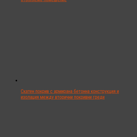
Скатен покрив с армирана бетонна конструкция и
изолация между вторични покривни греди