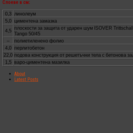
Слоеве в см:
0,3
линолеум
5,0
циментена замазка
плоскости за защита от ударен шум ISOVER Trittschal
4,5
Tango 50/45
–
полиетиленено фолио
4,0
перлитобетон
22,0
подова конструкция от решетъчни тела с бетонова за
1,5
варо-циментена мазилка
About
Latest Posts