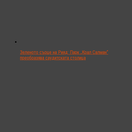
Зеленото сърце на Рияд: Парк „Крал Салман“
преобразява саудитската столица