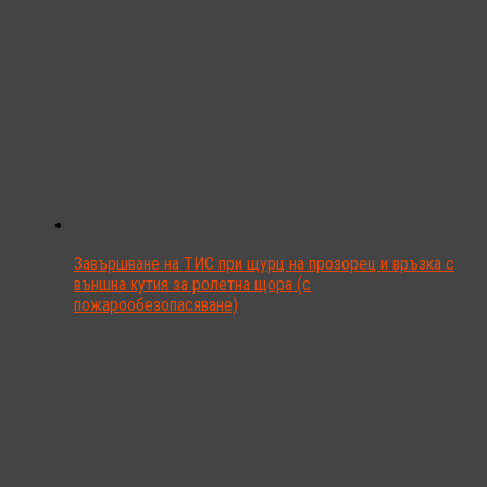
Завършване на ТИС при щурц на прозорец и връзка с
външна кутия за ролетна щора (с
пожарообезопасяване)