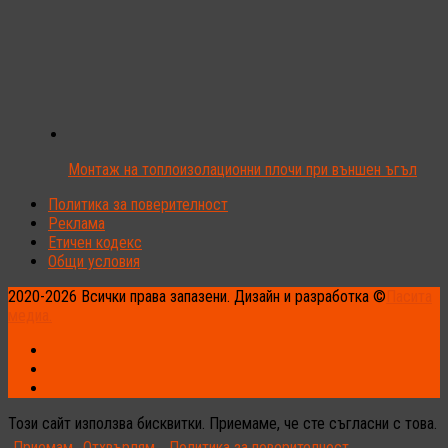
Монтаж на топлоизолационни плочи при външен ъгъл
Политика за поверителност
Реклама
Етичен кодекс
Общи условия
2020-2026 Всички права запазени. Дизайн и разработка ©
Пасита
медиа.
Този сайт използва бисквитки. Приемаме, че сте съгласни с това.
Приемам
Отхвърлям
Политика за поверителност