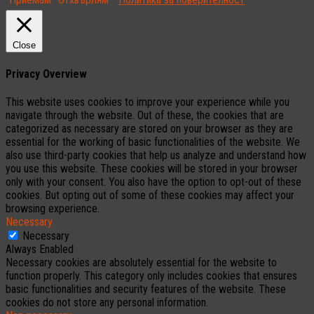
Close
Privacy Overview
This website uses cookies to improve your experience while you
navigate through the website. Out of these, the cookies that are
categorized as necessary are stored on your browser as they are
essential for the working of basic functionalities of the website. We
also use third-party cookies that help us analyze and understand how
you use this website. These cookies will be stored in your browser
only with your consent. You also have the option to opt-out of these
cookies. But opting out of some of these cookies may affect your
browsing experience.
Necessary
Necessary
Always Enabled
Necessary cookies are absolutely essential for the website to
function properly. This category only includes cookies that ensures
basic functionalities and security features of the website. These
cookies do not store any personal information.