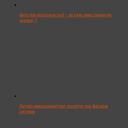
Фуга при надлъжен ръб – на едно ниво/директен
окачвач 1
Детайл микроциментово покритие при фасадна
система