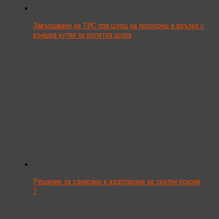
Завършване на ТИС при щурц на прозорец и връзка с
външна кутия за ролетна щора
Решение за саниране и адаптиране на скатен покрив
1