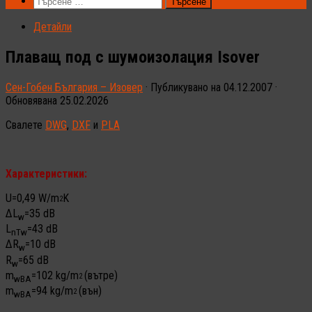
Търсене
за:
Детайли
Плаващ под с шумоизолация Isover
Сен-Гобен България – Изовер
· Публикувано на
04.12.2007
·
Обновявана
25.02.2026
Свалете
DWG
,
DXF
и
PLA
Характеристики:
U=0,49 W/m
K
2
ΔL
=35 dB
w
L
=43 dB
nTw
ΔR
=10 dB
w
R
=65 dB
w
m
=102 kg/m
(вътре)
2
wBA
m
=94 kg/m
(вън)
2
wBA