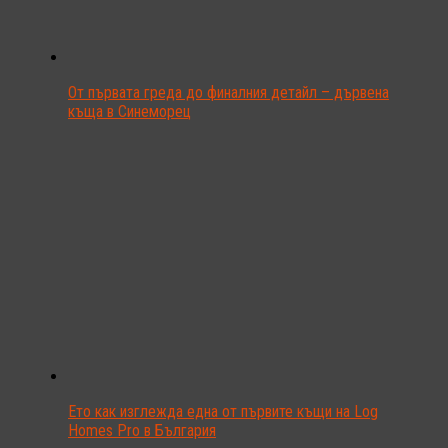
От първата греда до финалния детайл – дървена
къща в Синеморец
Ето как изглежда една от първите къщи на Log
Homes Pro в България