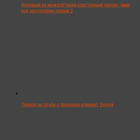
Изолация на междуетажна конструкция окачен таван
под неотопляем покрив 2
Преход на тръба с преходен елемент Doyma