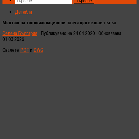
Търсене
за:
Детайли
Монтаж на топлоизолационни плочи при външен ъгъл
Селена България
· Публикувано на
24.04.2020
· Обновявана
01.03.2026
Свалете
PDF
и
DWG