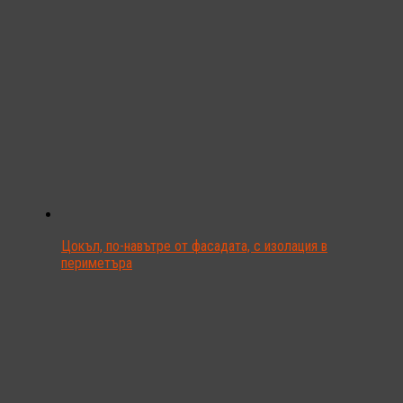
Цокъл, по-навътре от фасадата, с изолация в
периметъра