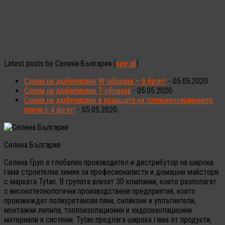
Latest posts by Селена България
(
see all
)
Схема на дюбелиране W-образна – 6 бр.m²
- 05.05.2020
Схема на дюбелиране T-образна
- 05.05.2020
Схема на дюбелиране в краищата на топлоизолационните
плочи с 4 бр.m²
- 05.05.2020
Селена България
Селена Груп е глобален производител и дистрибутор на широка
гама строителна химия за професионалисти и домашни майстори
с марката Tytan. В групата влизат 30 компании, които разполагат
с високотехнологични производствени предприятия, които
произвеждат полиуретанови пяни, силикони и уплътнители,
монтажни лепила, топлоизолационни и хидроизолационни
материали и системи. Tytan предлага широка гама от продукти,