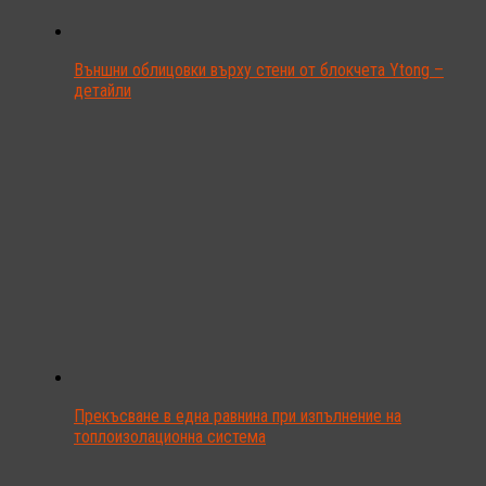
Външни облицовки върху стени от блокчета Ytong –
детайли
Прекъсване в една равнина при изпълнение на
топлоизолационна система