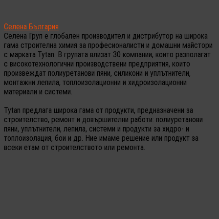
Селена България
Селена Груп е глобален производител и дистрибутор на широка
гама строителна химия за професионалисти и домашни майстори
с марката Tytan. В групата влизат 30 компании, които разполагат
с високотехнологични производствени предприятия, които
произвеждат полиуретанови пяни, силикони и уплътнители,
монтажни лепила, топлоизолационни и хидроизолационни
материали и системи.
Tytan предлага широка гама от продукти, предназначени за
строителство, ремонт и довършителни работи: полиуретанови
пяни, уплътнители, лепила, системи и продукти за хидро- и
топлоизолация, бои и др. Ние имаме решение или продукт за
всеки етам от строителството или ремонта.