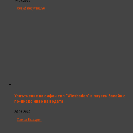
14.01.2015
Кнауф Инсулейшън
Уплътнение на сифон тип “Wiesbaden” в плувен басейн с
по-ниско ниво на водата
25.01.2010
Хенкел България