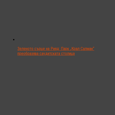
Зеленото сърце на Рияд: Парк „Крал Салман“
преобразява саудитската столица