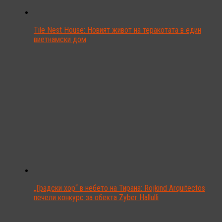
Tile Nest House: Новият живот на теракотата в един
виетнамски дом
„Градски хор“ в небето на Тирана: Rojkind Arquitectos
печели конкурс за обекта Zyber Hallulli