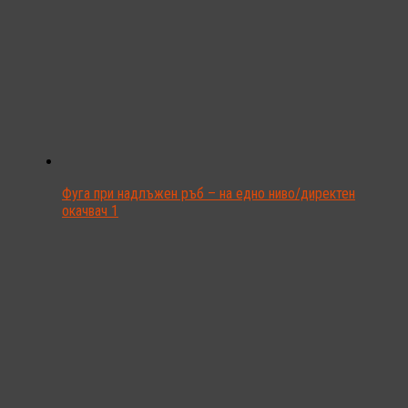
Фуга при надлъжен ръб – на едно ниво/директен
окачвач 1