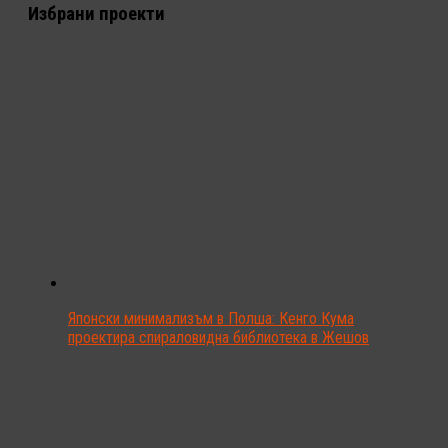
Избрани проекти
Японски минимализъм в Полша: Кенго Кума
проектира спираловидна библиотека в Жешов