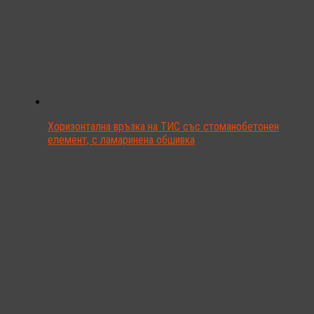
Хоризонтална връзка на ТИС със стоманобетонен
елемент, с ламаринена обшивка