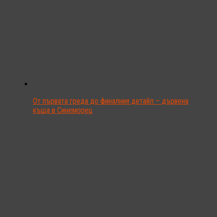
От първата греда до финалния детайл – дървена
къща в Синеморец