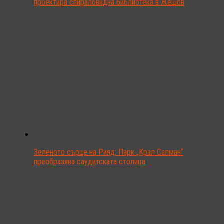
проектира спираловидна библиотека в Жешов
Зеленото сърце на Рияд: Парк „Крал Салман“
преобразява саудитската столица