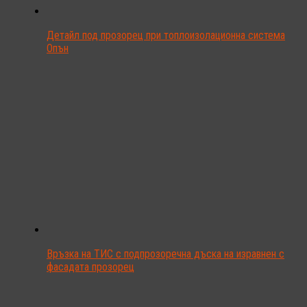
Детайл под прозорец при топлоизолационна система
Опън
Връзка на ТИС с подпрозоречна дъска на изравнен с
фасадата прозорец