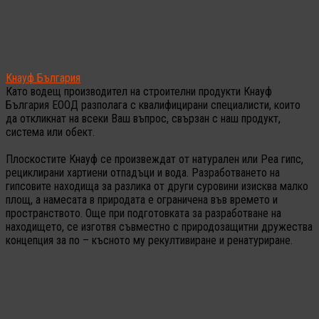
Кнауф България
Като водещ производител на строителни продукти Кнауф
България ЕООД разполага с квалифицирани специалисти, които
да откликнат на всеки Ваш въпрос, свързан с наш продукт,
система или обект.
Плоскостите Кнауф се произвеждат от натурален или Реа гипс,
рециклирани хартиени отпадъци и вода. Разработването на
гипсовите находища за разлика от други суровини изисква малко
площ, а намесата в природата е ограничена във времето и
пространството. Още при подготовката за разработване на
находището, се изготвя съвместно с природозащитни дружества
концепция за по – късното му рекултивиране и ренатуриране.