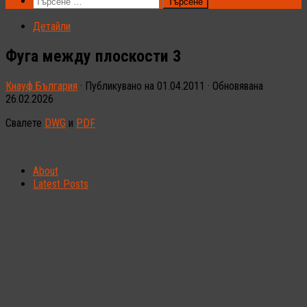
Търсене
за:
Детайли
Фуга между плоскости 3
Кнауф България
· Публикувано на
01.04.2011
· Обновявана
26.02.2026
Свалете
DWG
и
PDF
About
Latest Posts