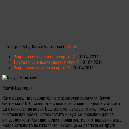
Latest posts by Кнауф България
(
see all
)
Закрепване на стопер за врата 2
- 01.04.2011
Инсталации в изолационния слой 2
- 01.04.2011
Закрепване на каса за врата 2
- 01.04.2011
Кнауф България
Като водещ производител на строителни продукти Кнауф
България ЕООД разполага с квалифицирани специалисти, които
да откликнат на всеки Ваш въпрос, свързан с наш продукт,
система или обект. Плоскостите Кнауф се произвеждат от
натурален или Реа гипс, рециклирани хартиени отпадъци и вода.
Разработването на гипсовите находища за разлика от други