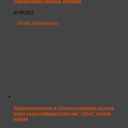
саморазливна замазка, интериор
01.09.2025
Изомат интернешънал
Хидроизолационна и топлоизолационна система
върху съществуващи стари при “топъл” плосък
покрив