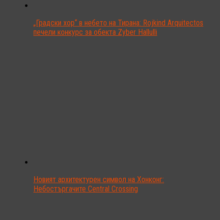
„Градски хор“ в небето на Тирана: Rojkind Arquitectos
печели конкурс за обекта Zyber Hallulli
Новият архитектурен символ на Хонконг:
Небостъргачите Central Crossing