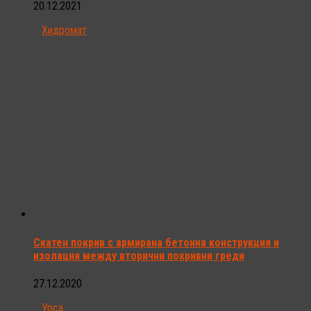
20.12.2021
Хидромат
Скатен покрив с армирана бетонна конструкция и
изолация между вторични покривни греди
27.12.2020
Урса