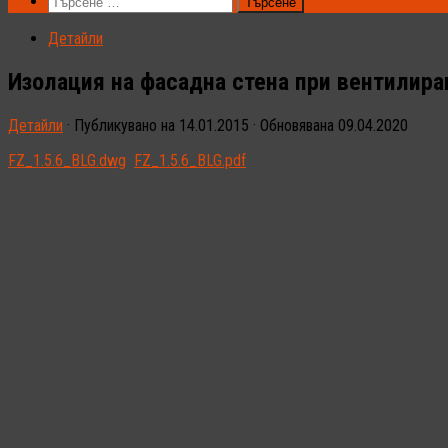
Търсене
за:
Детайли
Изолация на фасадна стена при вентилира
Детайли
· Публикувано на
14.01.2015
· Обновявана
09.04.2020
FZ_1.5.6_BLG.dwg
FZ_1.5.6_BLG.pdf