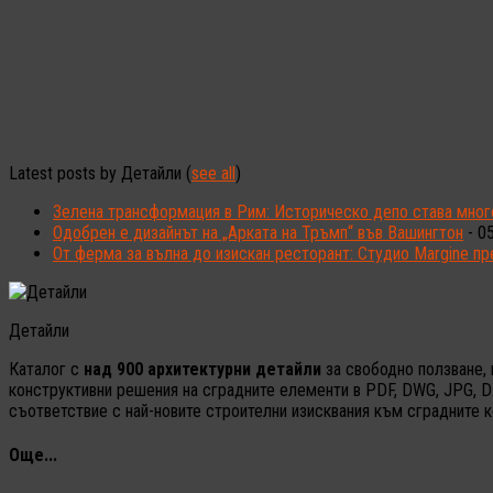
Latest posts by Детайли
(
see all
)
Зелена трансформация в Рим: Историческо депо става мно
Одобрен е дизайнът на „Арката на Тръмп“ във Вашингтон
- 0
От ферма за вълна до изискан ресторант: Студио Margine пр
Детайли
Каталог с
над 900 архитектурни детайли
за свободно ползване, 
конструктивни решения на сградните елементи в PDF, DWG, JPG, D
съответствие с най-новите строителни изисквания към сградните к
Още...