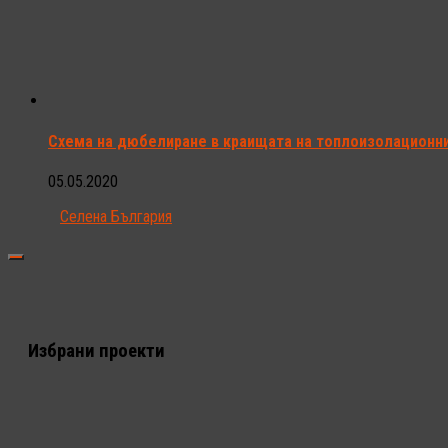
Схема на дюбелиране в краищата на топлоизолационнит
05.05.2020
Селена България
Избрани проекти