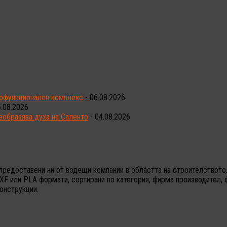
гофункционален комплекс
- 06.08.2026
5.08.2026
еобразява духа на Саленто
- 04.08.2026
предоставени ни от водещи компании в областта на строителството.
XF или PLA формати, сортирани по категория, фирма производител, 
онструкции.