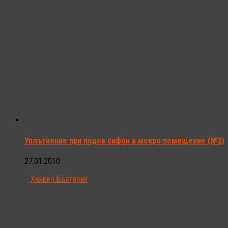
Уплътнение при подов сифон в мокро помещение (№2)
27.01.2010
Хенкел България