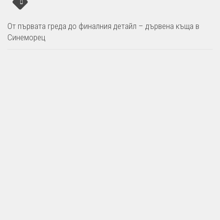
От първата греда до финалния детайл – дървена къща в
Синеморец