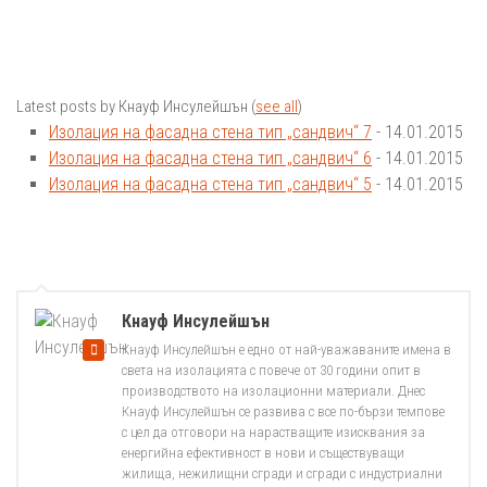
Latest posts by Кнауф Инсулейшън
(
see all
)
Изолация на фасадна стена тип „сандвич“ 7
- 14.01.2015
Изолация на фасадна стена тип „сандвич“ 6
- 14.01.2015
Изолация на фасадна стена тип „сандвич“ 5
- 14.01.2015
Кнауф Инсулейшън
Кнауф Инсулейшън е едно от най-уважаваните имена в
света на изолацията с повече от 30 години опит в
производството на изолационни материали. Днес
Кнауф Инсулейшън се развива с все по-бързи темпове
с цел да отговори на нарастващите изисквания за
енергийна ефективност в нови и съществуващи
жилища, нежилищни сгради и сгради с индустриални