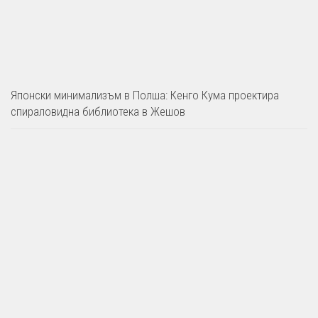
Японски минимализъм в Полша: Кенго Кума проектира
спираловидна библиотека в Жешов