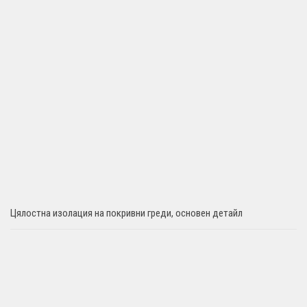
Цялостна изолация на покривни греди, основен детайл