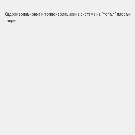
Хидроизолационна и топлоизолационна система на “топъл” плосък
покрив