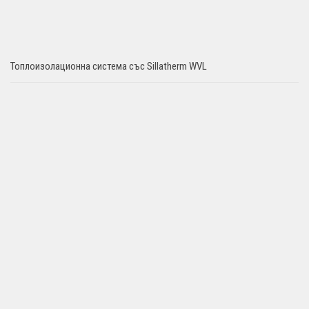
Топлоизолационна система със Sillatherm WVL