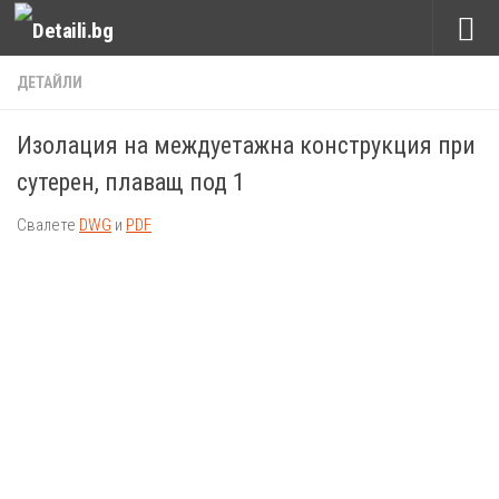
Към съдържанието
ДЕТАЙЛИ
Изолация на междуетажна конструкция при
сутерен, плаващ под 1
Свалете
DWG
и
PDF