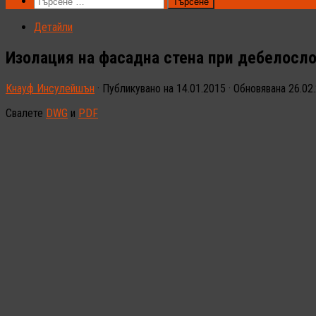
Търсене
за:
Детайли
Изолация на фасадна стена при дебелосло
Кнауф Инсулейшън
· Публикувано на
14.01.2015
· Обновявана
26.02
Свалете
DWG
и
PDF