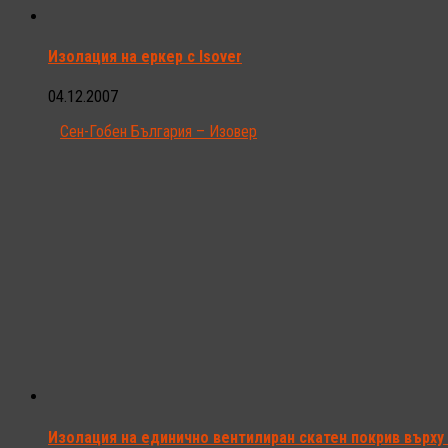
Изолация на еркер с Isover
04.12.2007
Сен-Гобен България – Изовер
Изолация на единично вентилиран скатен покрив върху