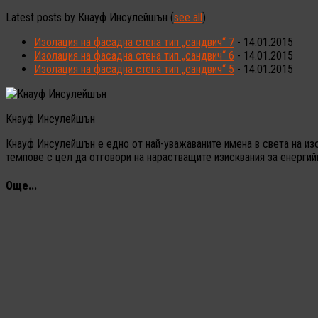
Latest posts by Кнауф Инсулейшън
(
see all
)
Изолация на фасадна стена тип „сандвич“ 7
- 14.01.2015
Изолация на фасадна стена тип „сандвич“ 6
- 14.01.2015
Изолация на фасадна стена тип „сандвич“ 5
- 14.01.2015
Кнауф Инсулейшън
Кнауф Инсулейшън е едно от най-уважаваните имена в света на из
темпове с цел да отговори на нарастващите изисквания за енерги
Още...