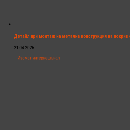
Детайл при монтаж на метална конструкция на покрив 
21.04.2026
Изомат интернешънал