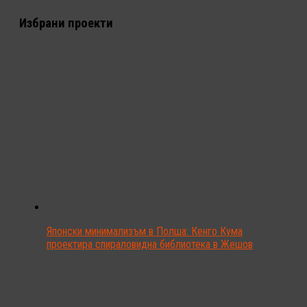
Избрани проекти
Японски минимализъм в Полша: Кенго Кума
проектира спираловидна библиотека в Жешов