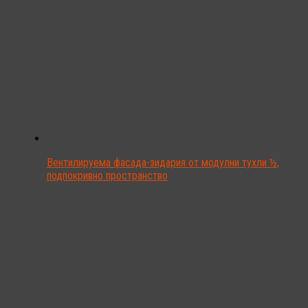
Вентилируема фасада-зидария от модулни тухли ½,
подпокривно пространство