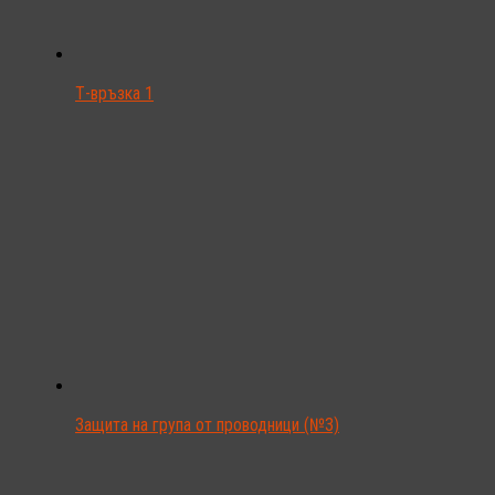
Т-връзка 1
Защита на група от проводници (№3)