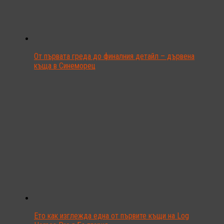
От първата греда до финалния детайл – дървена
къща в Синеморец
Ето как изглежда една от първите къщи на Log