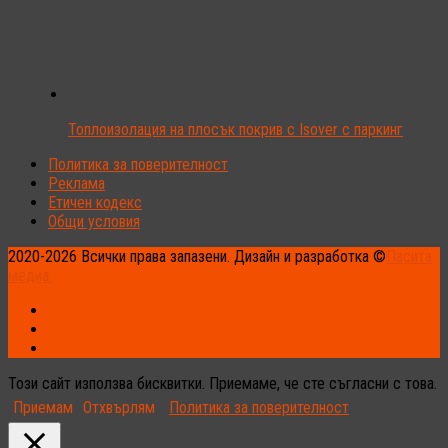
Топлоизолация на плосък покрив с Isover с паркинг
Политика за поверителност
Реклама
Етичен кодекс
Общи условия
2020-2026 Всички права запазени. Дизайн и разработка ©
Пасита
медиа.
Този сайт използва бисквитки. Приемаме, че сте съгласни с това.
Приемам
Отхвърлям
Политика за поверителност