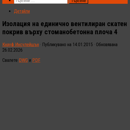
Търсене
за:
Детайли
Изолация на единично вентилиран скатен
покрив върху стоманобетонна плоча 4
Кнауф Инсулейшън
· Публикувано на
14.01.2015
· Обновявана
26.02.2026
Свалете
DWG
и
PDF