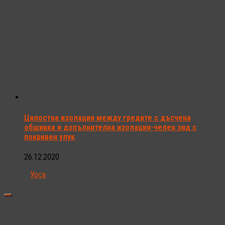
Цялостна изолация между гредите с дъсчена
обшивка и допълнителна изолация-челен зид с
покривен улук
26.12.2020
Урса