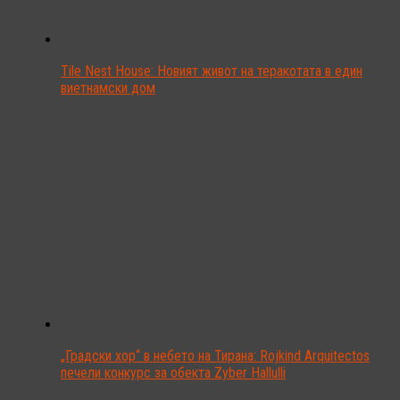
Tile Nest House: Новият живот на теракотата в един
виетнамски дом
„Градски хор“ в небето на Тирана: Rojkind Arquitectos
печели конкурс за обекта Zyber Hallulli