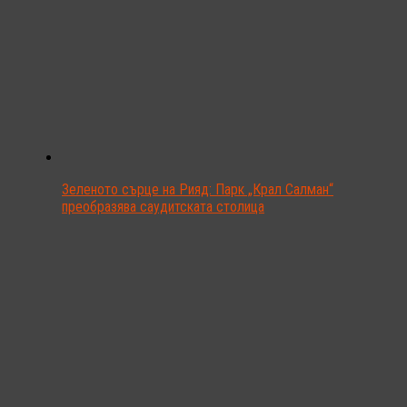
Зеленото сърце на Рияд: Парк „Крал Салман“
преобразява саудитската столица