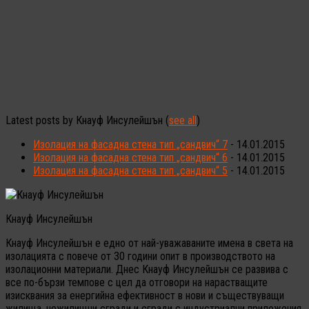
Latest posts by Кнауф Инсулейшън
(
see all
)
Изолация на фасадна стена тип „сандвич“ 7
- 14.01.2015
Изолация на фасадна стена тип „сандвич“ 6
- 14.01.2015
Изолация на фасадна стена тип „сандвич“ 5
- 14.01.2015
Кнауф Инсулейшън
Кнауф Инсулейшън е едно от най-уважаваните имена в света на
изолацията с повече от 30 години опит в производството на
изолационни материали. Днес Кнауф Инсулейшън се развива с
все по-бързи темпове с цел да отговори на нарастващите
изисквания за енергийна ефективност в нови и съществуващи
жилища, нежилищни сгради и сгради с индустриални приложения.