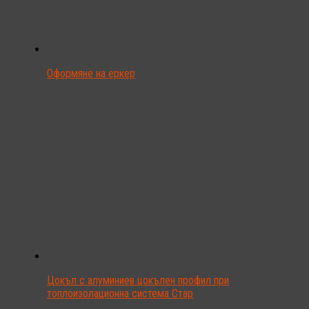
Оформяне на еркер
Цокъл с алуминиев цокълен профил при
топлоизолационна система Стар