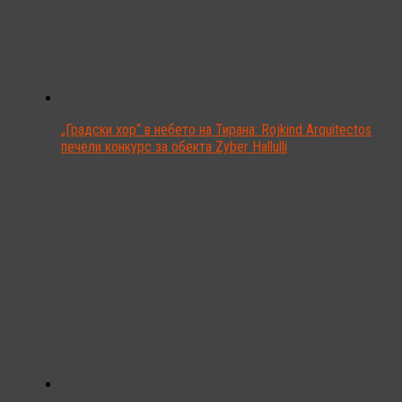
„Градски хор“ в небето на Тирана: Rojkind Arquitectos
печели конкурс за обекта Zyber Hallulli