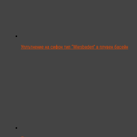
Уплътнение на сифон тип “Wiesbaden” в плувен басейн