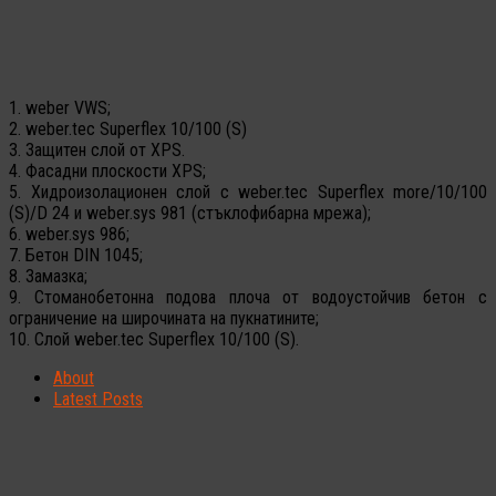
1. weber VWS;
2. weber.tec Superflex 10/100 (S)
3.
Защитен слой от XPS.
4. Фасадни плоскости XPS;
5.
Хидроизолационен слой с weber.tec Superflex more/10/100
(S)/D 24 и
weber.sys 981 (стъклофибарна мрежа);
6. weber.sys 986;
7. Бетон DIN 1045;
8. Замазка
;
9. Стоманобетонна подова плоча от водоустойчив бетон
с
ограничение на широчината на пукнатините
;
10. Слой weber.tec Superflex 10/100 (S).
About
Latest Posts