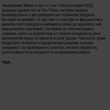
Направление Weber е част от Сен-Гобен България ЕООД,
дъщерно дружество на Сен-Гобен, световен лидер в
производството и дистрибуцията на строителни продукти.
Богатият асортимент от цветове и структури на фасадни бои и
мазилки, които предлага компанията, може да задоволи и най-
взискателните изисквания. Системите за топлоизолация и
саниране, които са разработени от тяхните специалисти, вече
десетилетия наред се прилагат в цяла Европа. Това което прави
продуктите оптимално и предпочитано решение за всеки
специалист са гарантираното качество, лесната обработка,
дълготрайността и сигурността за свършената работа.
Още...