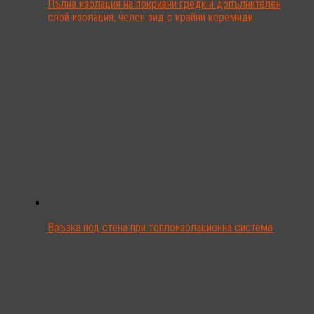
Пълна изолация на покривни греди и допълнителен
слой изолация, челен зид с крайни керемиди
Връзка под стена при топлоизолационна система