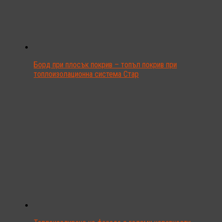
Борд при плосък покрив – топъл покрив при
топлоизолационна система Стар