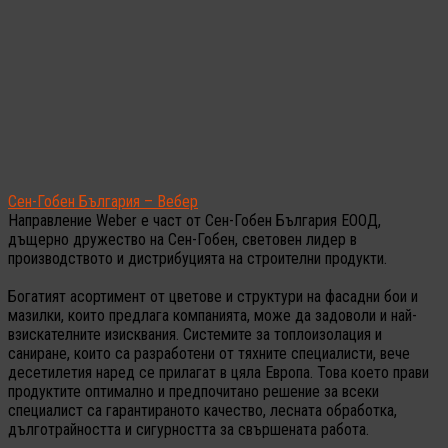
Сен-Гобен България – Вебер
Направление Weber е част от Сен-Гобен България ЕООД,
дъщерно дружество на Сен-Гобен, световен лидер в
производството и дистрибуцията на строителни продукти.
Богатият асортимент от цветове и структури на фасадни бои и
мазилки, които предлага компанията, може да задоволи и най-
взискателните изисквания. Системите за топлоизолация и
саниране, които са разработени от тяхните специалисти, вече
десетилетия наред се прилагат в цяла Европа. Това което прави
продуктите оптимално и предпочитано решение за всеки
специалист са гарантираното качество, лесната обработка,
дълготрайността и сигурността за свършената работа.