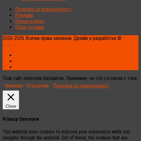
Политика за поверителност
Реклама
Етичен кодекс
Общи условия
2020-2026 Всички права запазени. Дизайн и разработка ©
Пасита
медиа.
Този сайт използва бисквитки. Приемаме, че сте съгласни с това.
Приемам
Отхвърлям
Политика за поверителност
Close
Privacy Overview
This website uses cookies to improve your experience while you
navigate through the website. Out of these, the cookies that are