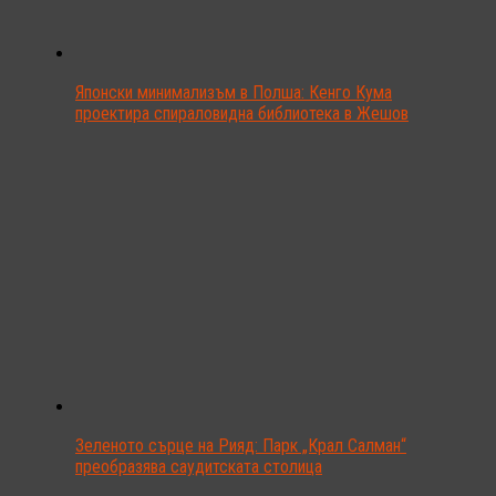
Японски минимализъм в Полша: Кенго Кума
проектира спираловидна библиотека в Жешов
Зеленото сърце на Рияд: Парк „Крал Салман“
преобразява саудитската столица