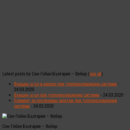
Latest posts by Сен-Гобен България – Вебер
(
see all
)
Външен ъгъл в разрез при топлоизолационна система
-
24.03.2020
Външен ъгъл при топлоизолационна система
- 24.03.2020
Елемент за последващ монтаж при топлоизолационна
система
- 24.03.2020
Сен-Гобен България – Вебер