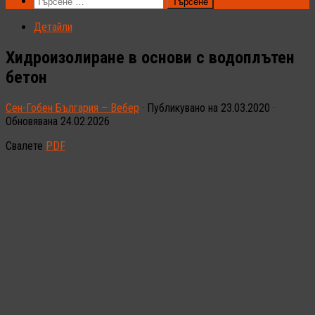
Търсене
за:
Детайли
Хидроизолиране в основи с водоплътен
бетон
Сен-Гобен България – Вебер
· Публикувано на
23.03.2020
·
Обновявана
24.02.2026
Свалете
PDF