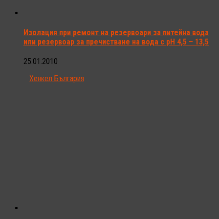
Изолация при ремонт на резервоари за питейна вода
или резервоар за пречистване на вода с рН 4,5 – 13,5
25.01.2010
Хенкел България