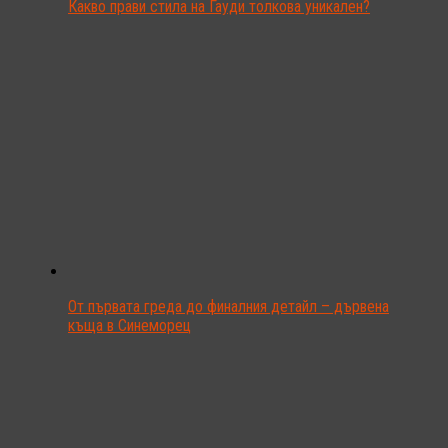
Какво прави стила на Гауди толкова уникален?
От първата греда до финалния детайл – дървена
къща в Синеморец