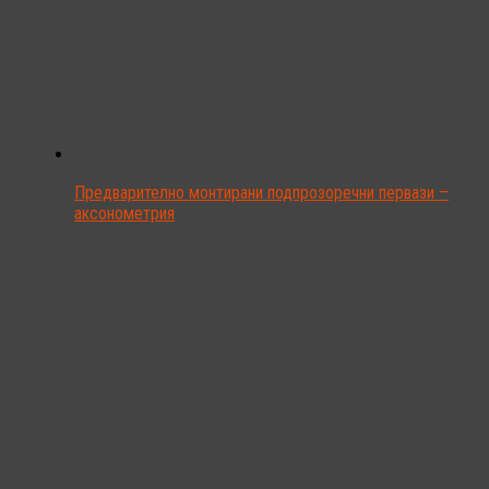
Предварително монтирани подпрозоречни первази –
аксонометрия