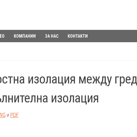
ЕО
КОМПАНИИ
ЗА НАС
КОНТАКТИ
стна изолация между гред
лнителна изолация
WG
и
PDF