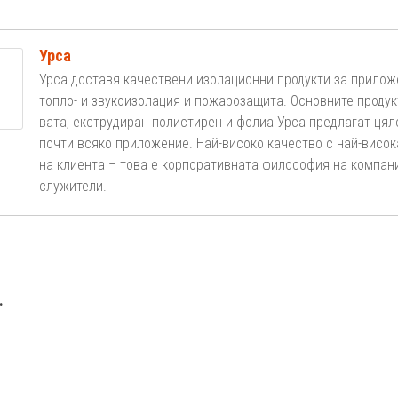
Урса
Урса доставя качествени изолационни продукти за прилож
топло- и звукоизолация и пожарозащита. Основните проду
вата, екструдиран полистирен и фолиа Урса предлагат ця
почти всяко приложение. Най-високо качество с най-висо
на клиента – това е корпоративната философия на компан
служители.
.