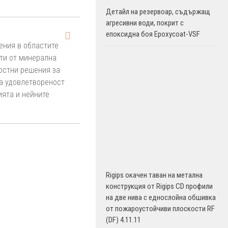
Детайл на резервоар, съдържащ
агресивни води, покрит с
епоксидна боя Epoxycoat-VSF
ения в областите
кти от минерална
лостни решения за
ка удовлетвореност
ията и нейните
Rigips окачен таван на метална
конструкция от Rigips CD профили
на две нива с еднослойна обшивка
от пожароустойчиви плоскости RF
(DF) 4.11.11