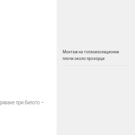
Монтаж на топлоизолационни
плочи около прозорци
риване при билото –