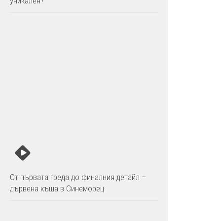
уникален?
От първата греда до финалния детайл –
дървена къща в Синеморец