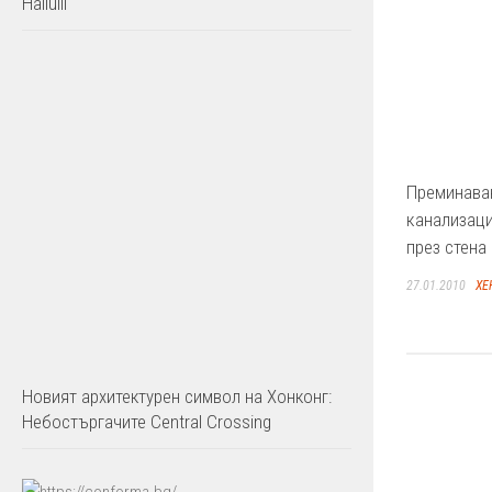
Hallulli
Преминава
канализац
през стена
27.01.2010
ХЕ
Новият архитектурен символ на Хонконг:
Небостъргачите Central Crossing