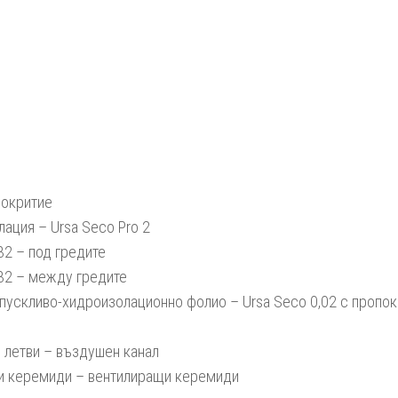
покритие
лация – Ursa Seco Pro 2
 32 – под гредите
 32 – между гредите
опускливо-хидроизолационно фолио – Ursa Seco 0,02 с пропок
 летви – въздушен канал
ни керемиди – вентилиращи керемиди