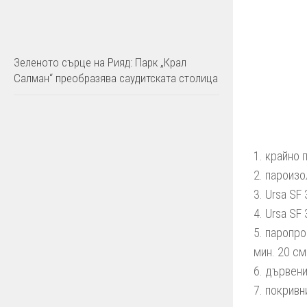
Зеленото сърце на Рияд: Парк „Крал
Салман“ преобразява саудитската столица
1. крайно 
2. пароизо
3. Ursa SF
4. Ursa SF
5. паропр
мин. 20 см
6. дървени
7. покрив