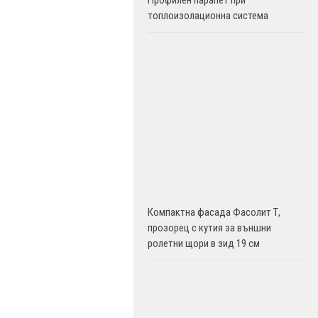
Профилен парапет при
топлоизолационна система
Компактна фасада Фасолит Т,
прозорец с кутия за външни
ролетни щори в зид 19 см