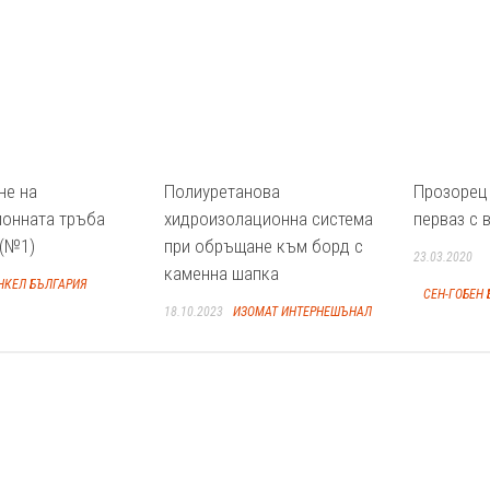
не на
Полиуретанова
Прозорец
ионната тръба
хидроизолационна система
перваз с 
 (№1)
при обръщане към борд с
23.03.2020
каменна шапка
НКЕЛ БЪЛГАРИЯ
СЕН-ГОБЕН 
18.10.2023
ИЗОМАТ ИНТЕРНЕШЪНАЛ