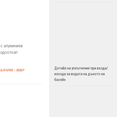
 с алуминиев
водооткап
Детайл на уплътнение при входа/
БЪЛГАРИЯ – ВЕБЕР
изхода за водата на дъното на
басейн