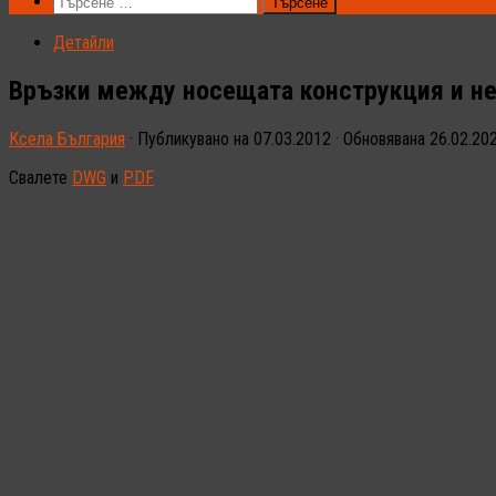
Търсене
за:
Детайли
Връзки между носещата конструкция и не
Ксела България
· Публикувано на
07.03.2012
· Обновявана
26.02.20
Свалете
DWG
и
PDF