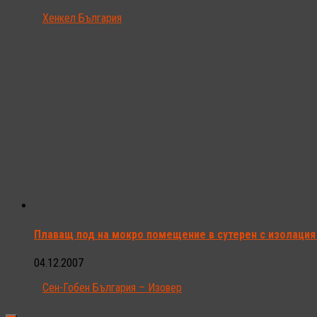
Хенкел България
Плаващ под на мокро помещение в сутерен с изолация 
04.12.2007
Сен-Гобен България – Изовер