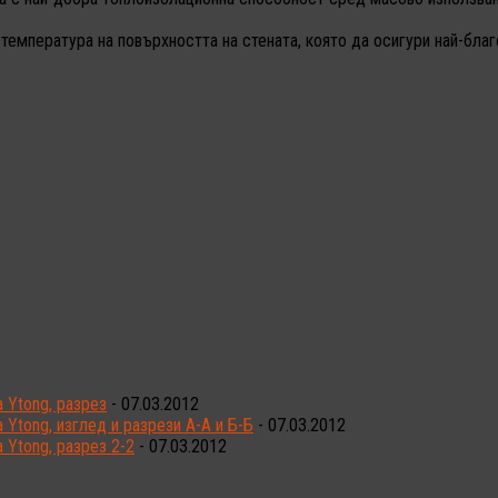
мпература на повърхността на стената, която да осигури най-благо
 Ytong, разрез
- 07.03.2012
Ytong, изглед и разрези А-А и Б-Б
- 07.03.2012
 Ytong, разрез 2-2
- 07.03.2012