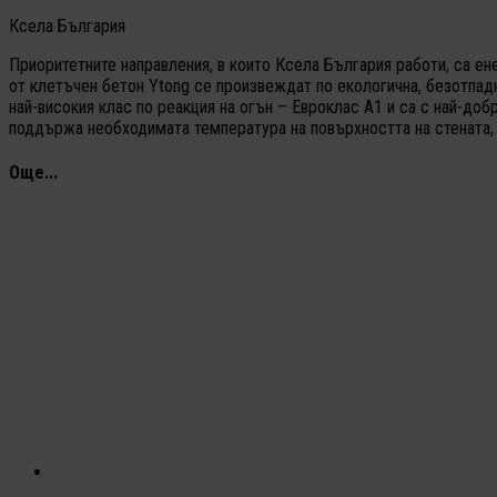
Ксела България
Приоритетните направления, в които Ксела България работи, са ен
от клетъчен бетон Ytong се произвеждат по екологична, безотпадн
най-високия клас по реакция на огън – Евроклас А1 и са с най-д
поддържа необходимата температура на повърхността на стената, к
Още...