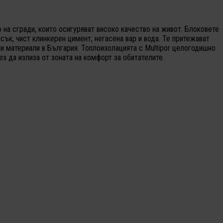
 на сгради, които осигуряват високо качество на живот. Блоковете
ък, чист клинкерен цимент, негасена вар и вода. Те притежават
и материали в България. Топлоизолацията с Multipor целогодишно
з да излиза от зоната на комфорт за обитателите.