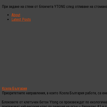
При зидане на стени от блокчета YTONG след отливане на стоман
About
Latest Posts
Ксела България
Приоритетните направления, в които Ксела България работи, са ен
Блоковете от клетъчен бетон Ytong се произвеждат по екологична,
притежават най-високия клас по реакция на огън – Евроклас А1 и