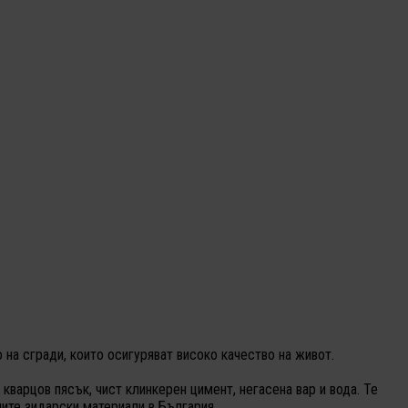
 на сгради, които осигуряват високо качество на живот.
варцов пясък, чист клинкерен цимент, негасена вар и вода. Те
ните зидарски материали в България.