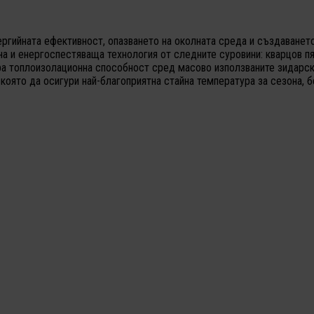
ергийната ефективност, опазването на околната среда и създаването
а и енергоспестяваща технология от следните суровини: кварцов пяс
обра топлоизолационна способност сред масово използваните зидарск
оято да осигури най-благоприятна стайна температура за сезона, бе