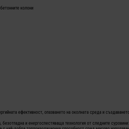
обетонните колони
ергийната ефективност, опазването на околната среда и създаването
 безотпадна и енергоспестяваща технология от следните суровини: к
 са с най-добра топлоизолационна способност сред масово използва