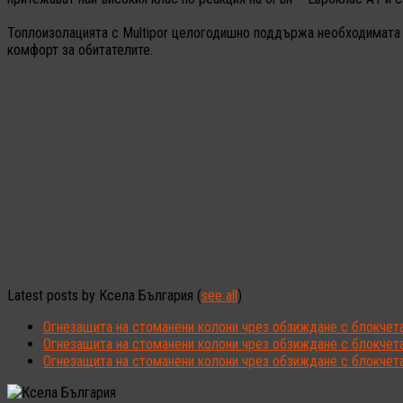
Топлоизолацията с Multipor целогодишно поддържа необходимата те
комфорт за обитателите.
Latest posts by Ксела България
(
see all
)
Огнезащита на стоманени колони чрез обзиждане с блокчета
Огнезащита на стоманени колони чрез обзиждане с блокчета 
Огнезащита на стоманени колони чрез обзиждане с блокчета