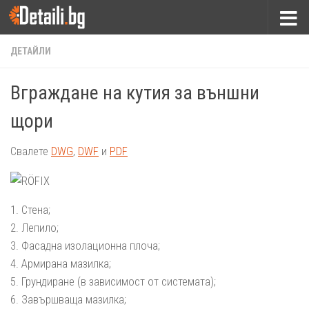
Към съдържанието
ДЕТАЙЛИ
Вграждане на кутия за външни
щори
Свалете
DWG
,
DWF
и
PDF
1. Стена;
2. Лепило;
3. Фасадна изолационна плоча;
4. Армирана мазилка;
5. Грундиране (в зависимост от системата);
6. Завършваща мазилка;