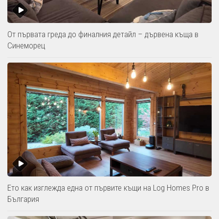
От първата греда до финалния детайл – дървена къща в
Синеморец
Ето как изглежда една от първите къщи на Log Homes Pro в
България