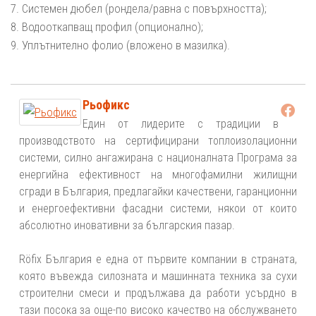
7. Системен дюбел (рондела/равна с повърхността);
8. Водооткапващ профил (опционално);
9. Уплътнително фолио (вложено в мазилка).
Рьофикс
Един от лидерите с традиции в
производството на сертифицирани топлоизолационни
системи, силно ангажирана с националната Програма за
енергийна ефективност на многофамилни жилищни
сгради в България, предлагайки качествени, гаранционни
и енергоефективни фасадни системи, някои от които
абсолютно иновативни за българския пазар.
Röfix България е една от първите компании в страната,
която въвежда силозната и машинната техника за сухи
строителни смеси и продължава да работи усърдно в
тази посока за още-по високо качество на обслужването