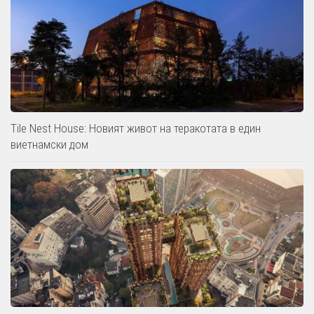
Tile Nest House: Новият живот на теракотата в един
виетнамски дом