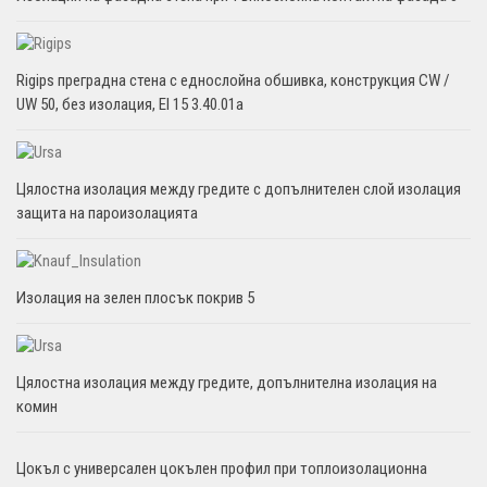
Rigips преградна стена с еднослойна обшивка, конструкция CW /
UW 50, без изолация, EI 15 3.40.01a
Цялостна изолация между гредите с допълнителен слой изолация
защита на пароизолацията
Изолация на зелен плосък покрив 5
Цялостна изолация между гредите, допълнителна изолация на
комин
Цокъл с универсален цокълен профил при топлоизолационна