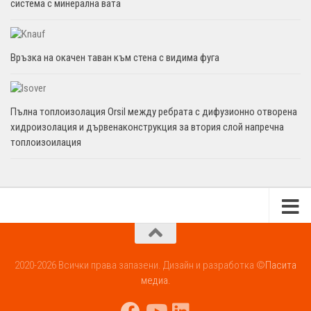
система с минерална вата
Връзка на окачен таван към стена с видима фуга
Пълна топлоизолация Orsil между ребрата с дифузионно отворена
хидроизолация и дървенаконструкция за втория слой напречна
топлоизоилация
2020-2026 Всички права запазени. Дизайн и разработка ©
Пасита
медиа.