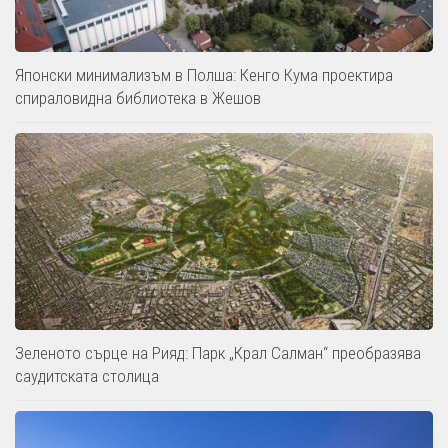
Японски минимализъм в Полша: Кенго Кума проектира
спираловидна библиотека в Жешов
Зеленото сърце на Рияд: Парк „Крал Салман“ преобразява
саудитската столица