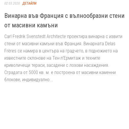
02.03.2020
ДЕТАЙЛИ
Винарна във Франция с вълнообразни стени
от масивни камъни
Carl Fredrik Svenstedt Architecte проектира винарна с извити
стени от масивни камъни във Франция. Винарната Delas
Frères се намира в центъра на градчето, в подножието на
известните склонове на Тен-л’Ермитаж и техните
криволичещи тераси, засадени с лозови насаждения.
Сградата от 5000 кв. м. е построена от масивни каменни
блокове, индивидуално...