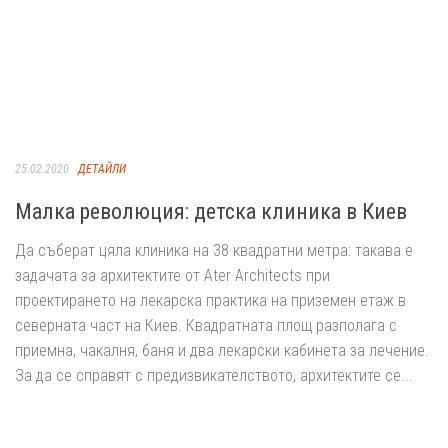
25.02.2020
ДЕТАЙЛИ
Малка революция: детска клиника в Киев
Да съберат цяла клиника на 38 квадратни метра: такава е
задачата за архитектите от Ater Architects при
проектирането на лекарска практика на приземен етаж в
северната част на Киев. Квадратната площ разполага с
приемна, чакалня, баня и два лекарски кабинета за лечение.
За да се справят с предизвикателството, архитектите се...