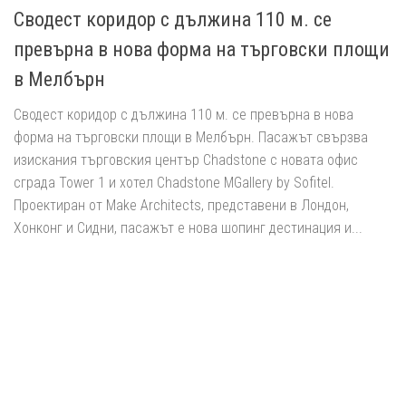
Сводест коридор с дължина 110 м. се
превърна в нова форма на търговски площи
в Мелбърн
Сводест коридор с дължина 110 м. се превърна в нова
форма на търговски площи в Мелбърн. Пасажът свързва
изискания търговския център Chadstone с новата офис
сграда Tower 1 и хотел Chadstone MGallery by Sofitel.
Проектиран от Make Architects, представени в Лондон,
Хонконг и Сидни, пасажът е нова шопинг дестинация и...