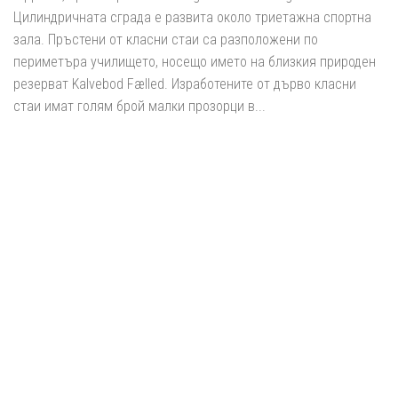
Цилиндричната сграда е развита около триетажна спортна
зала. Пръстени от класни стаи са разположени по
периметъра училището, носещо името на близкия природен
резерват Kalvebod Fælled. Изработените от дърво класни
стаи имат голям брой малки прозорци в...