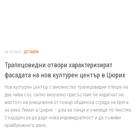
04.03.2020
ДЕТАЙЛИ
Трапецовидни отвори характеризират
фасадата на нов културен център в Цюрих
Нов културен център с множество трапецовидни отвори на
две нива със силно визуално присъствие бе издигнат на
мястото на унищожена от пожар общинска сграда на брега
на река Лимат в Цюрих – дом за танци и училище по текстил.
Създаден за да даде нова индивидуалност и да съживи
крайбрежната алея,...