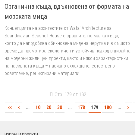
Органична къща, вдъхновена от формата на
морската мида
Концепцията на архитектите от Wafai Architecture за
Scandinavian Seashell House е сравнително малка къща,
която да наподобява обикновена мидена черупка и в същото
време да промотира екологичен и устойчив подход в дизайна
на модерни жилищни проекти, както и някои характеристики
на пасивната къща – пасивно охлаждане, естествено
осветление, рециклирани материали....
Стр. 179 от 182
<<
<
...
10
20
30
...
178
179
180
...
>
ИЗБРАНИ ПРОЕКТИ