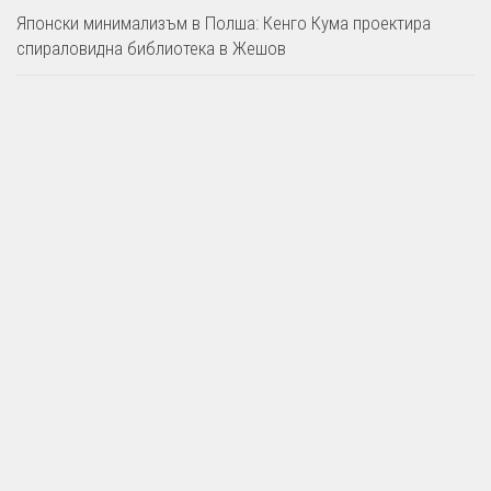
Японски минимализъм в Полша: Кенго Кума проектира
спираловидна библиотека в Жешов