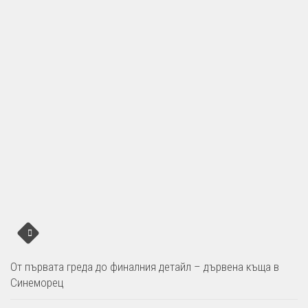
От първата греда до финалния детайл – дървена къща в
Синеморец