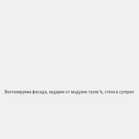
Вентилируема фасада, зидария от модулни тухли ½, стена в сутерен