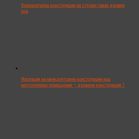
Хоризонтална конструкция на студен таван дървен
под
Изолация на междуетажна конструкция над
неотопляемо помещение – дървена конструкция 1