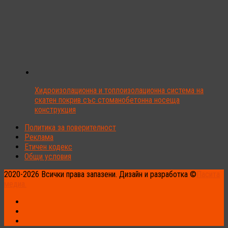
Хидроизолационна и топлоизолационна система на
скатен покрив със стоманобетонна носеща
конструкция
Политика за поверителност
Реклама
Етичен кодекс
Общи условия
2020-2026 Всички права запазени. Дизайн и разработка ©
Пасита
медиа.