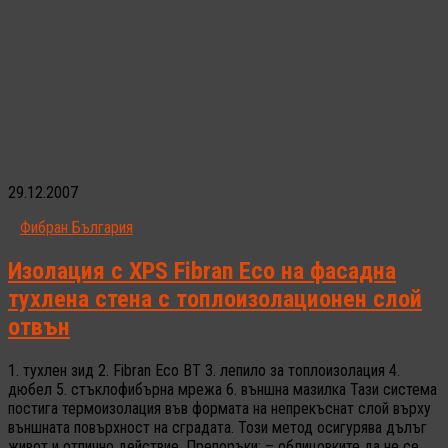
29.12.2007
Фибран България
Изолация с XPS Fibran Eco на фасадна
тухлена стена с топлоизолационен слой
отвън
1. тухлен зид 2. Fibran Eco BT 3. лепило за топлоизолация 4.
дюбел 5. стъклофибърна мрежа 6. външна мазилка Тази система
постига термоизолация във формата на непрекъснат слой върху
външната повърхност на сградата. Този метод осигурява дълъг
живот и отлично действие. Препоръки: – облицовките да не се