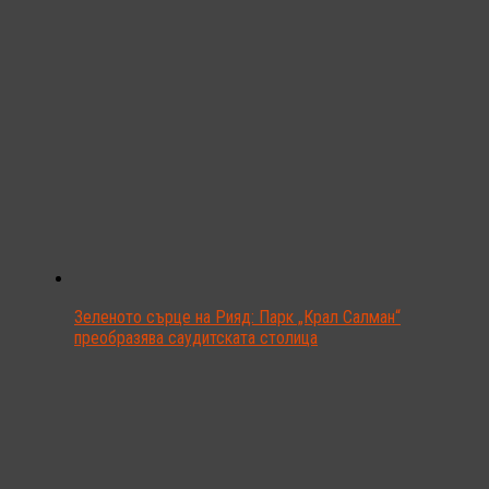
Зеленото сърце на Рияд: Парк „Крал Салман“
преобразява саудитската столица