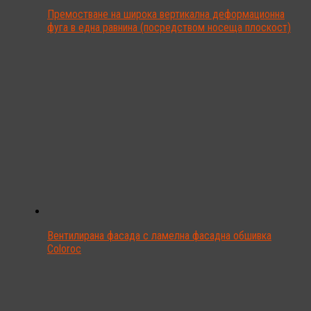
Премостване на широка вертикална деформационна
фуга в една равнина (посредством носеща плоскост)
Вентилирана фасада с ламелна фасадна обшивка
Coloroc