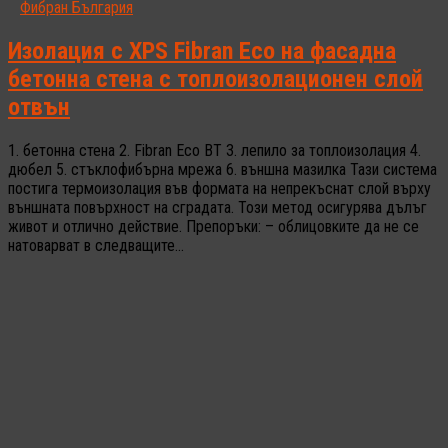
Фибран България
Изолация с XPS Fibran Eco на фасадна
бетонна стена с топлоизолационен слой
отвън
1. бетонна стена 2. Fibran Eco BT 3. лепило за топлоизолация 4.
дюбел 5. стъклофибърна мрежа 6. външна мазилка Тази система
постига термоизолация във формата на непрекъснат слой върху
външната повърхност на сградата. Този метод осигурява дълъг
живот и отлично действие. Препоръки: – облицовките да не се
натоварват в следващите...