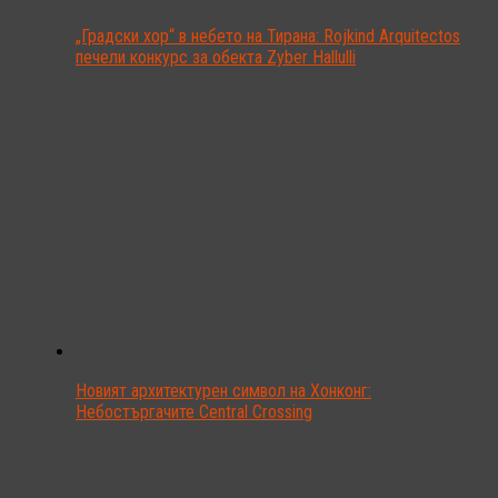
„Градски хор“ в небето на Тирана: Rojkind Arquitectos
печели конкурс за обекта Zyber Hallulli
Новият архитектурен символ на Хонконг:
Небостъргачите Central Crossing