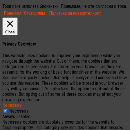
Този сайт използва бисквитки. Приемаме, че сте съгласни с това.
Приемам
Отхвърлям
Политика за поверителност
Close
Privacy Overview
This website uses cookies to improve your experience while you
navigate through the website. Out of these, the cookies that are
categorized as necessary are stored on your browser as they are
essential for the working of basic functionalities of the website. We
also use third-party cookies that help us analyze and understand how
you use this website. These cookies will be stored in your browser
only with your consent. You also have the option to opt-out of these
cookies. But opting out of some of these cookies may affect your
browsing experience.
Necessary
Necessary
Always Enabled
Necessary cookies are absolutely essential for the website to
function properly. This category only includes cookies that ensures