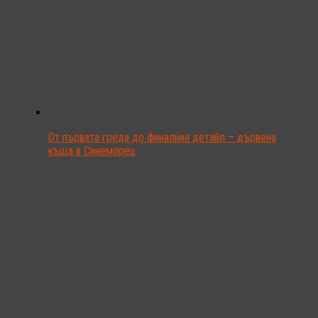
От първата греда до финалния детайл – дървена
къща в Синеморец