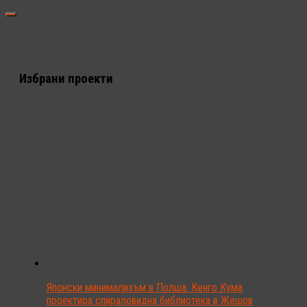
Избрани проекти
Японски минимализъм в Полша: Кенго Кума
проектира спираловидна библиотека в Жешов