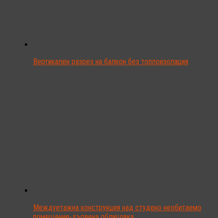
Вертикален разрез на балкон без топлоизолация
Междуетажна конструкция над студено необитаемо
помещение-дървена облицовка