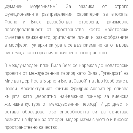
„хуманен модернизъм“. За разлика от строго
функционалните разпределения, характерни за епохата,
Франк и Влах разработват отворена, триизмерна
последователност от пространства, която майсторски
съчетава движението, зрителните линии и разнообразните
атмосфери. Тук архитектурата се възприема не като твърда
система, а като органично жизнено пространство.
В международен план Вила
Beer
се нарежда до новаторски
проекти от междувоенния период като Вила „Тугендхат“ на
Мис ван дер Рое в Бърно и Вила „Савой“ на Льо Корбюзие в
Поаси. Архитектурният критик Фридрих Ахлайтнер описва
къщата като „вероятно най-важния пример за виенска
жилищна култура от междувоенния период“. И до днес тя
остава образцова със способността си да съчетава
визията на Франк за отворен модернизъм с уютно и високо
пространствено качество.