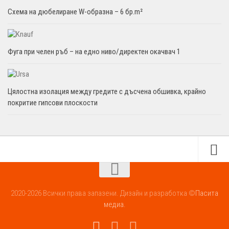
Схема на дюбелиране W-образна – 6 бр.m²
Фуга при челен ръб – на едно ниво/директен окачвач 1
Цялостна изолация между гредите с дъсчена обшивка, крайно
покритие гипсови плоскости
2020-2026 Всички права запазени. Дизайн и разработка ©
Пасита
медиа.