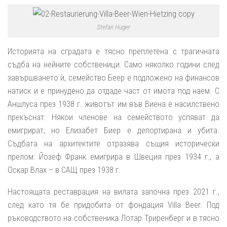
Stefan Huger
Историята на сградата е тясно преплетена с трагичната
съдба на нейните собственици. Само няколко години след
завършването ѝ, семейство Бeeр е подложено на финансов
натиск и е принудено да отдаде част от имота под наем. С
Аншлуса през 1938 г. животът им във Виена е насилствено
прекъснат. Някои членове на семейството успяват да
емигрират, но Елизабет Биер е депортирана и убита.
Съдбата на архитектите отразява същия исторически
прелом: Йозеф Франк емигрира в Швеция през 1934 г., а
Оскар Влах – в САЩ през 1938 г.
Настоящата реставрация на вилата започна през 2021 г.,
след като тя бе придобита от фондация
Villa Beer
. Под
ръководството на собственика Лотар Триренберг и в тясно