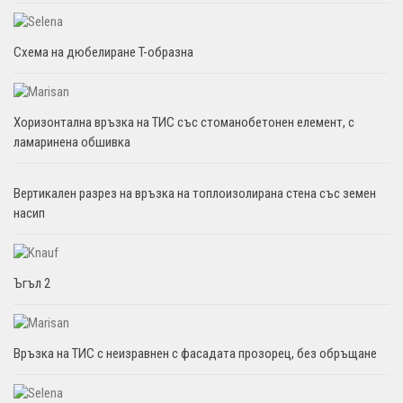
Схема на дюбелиране T-образна
Хоризонтална връзка на ТИС със стоманобетонен елемент, с
ламаринена обшивка
Вертикален разрез на връзка на топлоизолирана стена със земен
насип
Ъгъл 2
Връзка на ТИС с неизравнен с фасадата прозорец, без обръщане