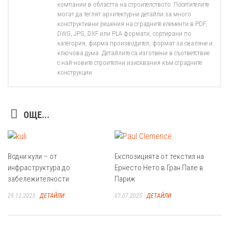
компании в областта на строителството. Посетителите
могат да теглят архитектурни детайли за много
конструктивни решения на сградните елементи в PDF,
DWG, JPG, DXF или PLA формати, сортирани по
категория, фирма производител, формат за сваляне и
ключова дума. Детайлите са изготвени в съответствие
с най-новите строителни изисквания към сградните
конструкции.
ОЩЕ...
Водни кули – от
Експозицията от текстил на
инфраструктура до
Ернесто Нето в Гран Пале в
забележителности
Париж
29.12.2023
ДЕТАЙЛИ
07.07.2025
ДЕТАЙЛИ