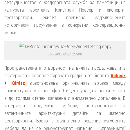
сътрудничество с Федералната служба за паметници на
културата, архитекта Кристиан Прасер и експерти-
реставратори, екипът превърна задълбочените
исторически проучвания в конкретни консервационни
мерки.
Снимка: Julius Scherb
Пространствената отвореност на вилата продължава и в
екстериора: новопроектираната градина от бюрото
Auböck
+ Kárász
възстановява оригиналната връзка между
архитектурата и ландшафта. Съществуващата растителност
е до голяма степен запазена и внимателно допълнена. В
интериора вградените мебели, повърхностите и
автентичните архитектурни детайли са щателно
реставрирани. Взето е съзнателно решение изгубените
мебели да не се реконструират напълно – „празнините“