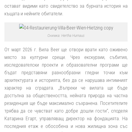
остават видими като свидетелство за бурната история на
къщата и нейните обитатели.
Снимка: Hertha Hurnaus
От март 2026 г. Вила
Beer
ще отвори врати като оживено
място за културни срещи. Чрез екскурзии, събития,
изследователски проекти и образователни програми ще
бъдат представяни разнообразни гледни точки към
архитектурата и историята, без да се нарушава интимният
характер на сградата. „Въпреки че вилата ще бъде
достъпна за обществеността, нейната природа на частна
резиденция ще бъде максимално съхранена. Посетителите
трябва да се чувстват като добре дошли гости“, споделя
Катарина Егарт, управляващ директор на фондацията. На
последния етаж е обособена и нова жилищна зона със