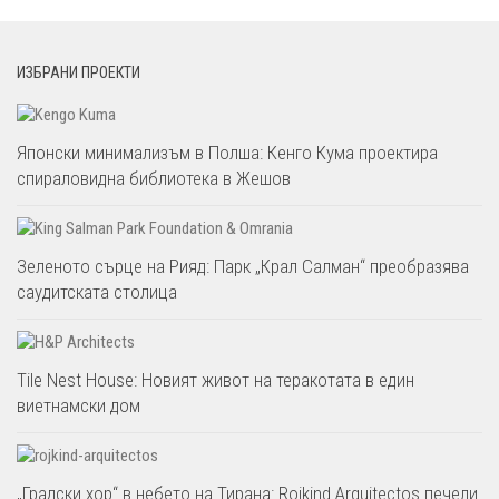
ИЗБРАНИ ПРОЕКТИ
Японски минимализъм в Полша: Кенго Кума проектира
спираловидна библиотека в Жешов
Зеленото сърце на Рияд: Парк „Крал Салман“ преобразява
саудитската столица
Tile Nest House: Новият живот на теракотата в един
виетнамски дом
„Градски хор“ в небето на Тирана: Rojkind Arquitectos печели