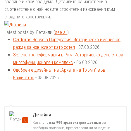
сваляне и ключова дума. Детайлите са изготвени в
съответствие с най-новите строителни изисквания към
сградните конструкции.
Latest posts by Детайли
(
see all
)
Cerdeiras House в Португалия: Историческо имение се
ражда за нов живот като хотел
- 07.08.2026
Зелена трансформация в Рим: Историческо депо става
многофункционален комплекс
- 06.08.2026
Одобрен е дизайнът на „Арката на Тръмп“ във
Вашингтон
- 05.08.2026
Детайли
Каталог с
над 900 архитектурни детайли
за
свободно ползване, предоставени ни от водещи