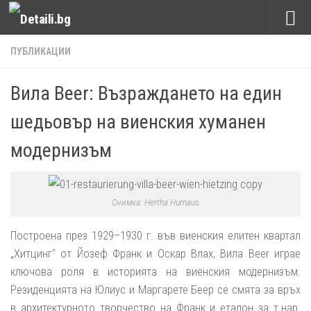
Към съдържанието
ПУБЛИКАЦИИ
Вила Beer: Възраждането на един
шедьовър на виенския хуманен
модернизъм
Снимка: Hertha Hurnaus
Построена през 1929–1930 г. във виенския елитен квартал
„Хитцинг“ от Йозеф Франк и Оскар Влах, Вила
Beer
играе
ключова роля в историята на виенския модернизъм.
Резиденцията на Юлиус и Маргарете Бeeр се смята за връх
в архитектурното творчество на Франк и еталон за т.нар.