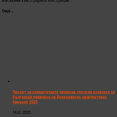
изисквания към сградните конструкции.
Още...
Проект за климатичните промени спечели конкурса за
български павилион на Венецианско архитектурно
биенале 2025
14.01.2025