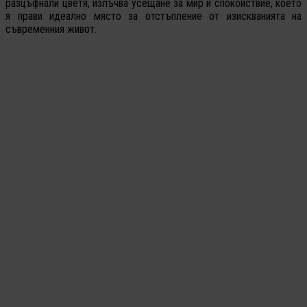
разцъфнали цветя, излъчва усещане за мир и спокойствие, което
я прави идеално място за отстъпление от изискванията на
съвременния живот.