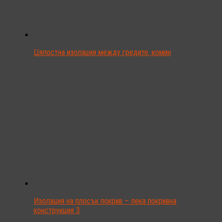
Цялостна изолация между гредите, комин
Изолация на плосък покрив – лека покривна
конструкция 3