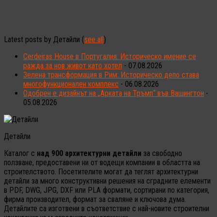
Latest posts by Детайли
(
see all
)
Cerdeiras House в Португалия: Историческо имение се
ражда за нов живот като хотел
- 07.08.2026
Зелена трансформация в Рим: Историческо депо става
многофункционален комплекс
- 06.08.2026
Одобрен е дизайнът на „Арката на Тръмп“ във Вашингтон
-
05.08.2026
Детайли
Каталог с
над 900 архитектурни детайли
за свободно
ползване, предоставени ни от водещи компании в областта на
строителството. Посетителите могат да теглят архитектурни
детайли за много конструктивни решения на сградните елементи
в PDF, DWG, JPG, DXF или PLA формати, сортирани по категория,
фирма производител, формат за сваляне и ключова дума.
Детайлите са изготвени в съответствие с най-новите строителни