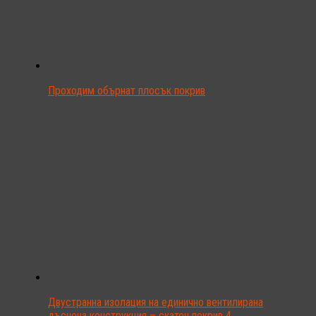
Проходим обърнат плосък покрив
Двустранна изолация на единично вентилирана
дъсчена конструкция – скатен покрив 4