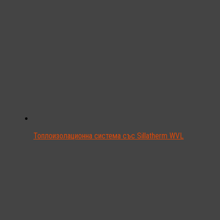
Топлоизолационна система със Sillatherm WVL