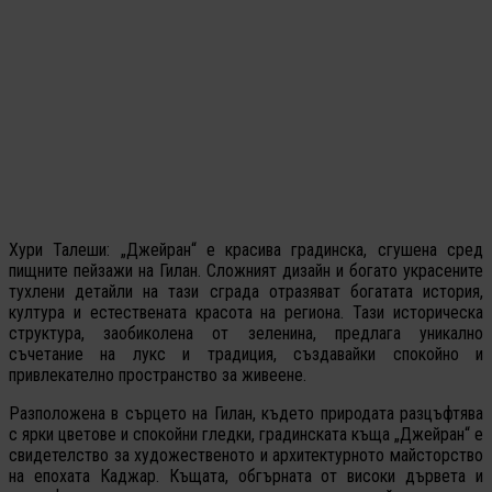
Хури Талеши: „Джейран“ е красива градинска, сгушена сред
пищните пейзажи на Гилан. Сложният дизайн и богато украсените
тухлени детайли на тази сграда отразяват богатата история,
култура и естествената красота на региона. Тази историческа
структура, заобиколена от зеленина, предлага уникално
съчетание на лукс и традиция, създавайки спокойно и
привлекателно пространство за живеене.
Разположена в сърцето на Гилан, където природата разцъфтява
с ярки цветове и спокойни гледки, градинската къща „Джейран“ е
свидетелство за художественото и архитектурното майсторство
на епохата Каджар. Къщата, обгърната от високи дървета и