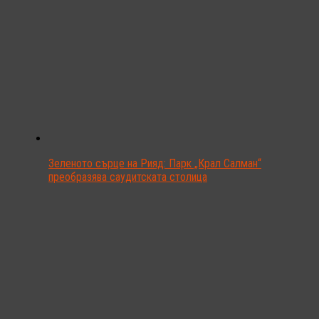
Зеленото сърце на Рияд: Парк „Крал Салман“
преобразява саудитската столица