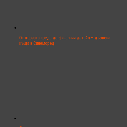
От първата греда до финалния детайл – дървена
къща в Синеморец