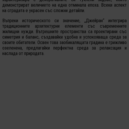
демонстрират величието на една отминала епоха. Всеки аспект
на сградата е украсен със сложни детайли.
Въпреки историческото си значение, „Джейран“ интегрира
традиционните архитектурни елементи със съвременните
жилищни нужди. Вътрешните пространства са проектирани със
симетрия и баланс, създавайки удобна и успокояваща среда за
своите обитатели. Освен това заобикалящата градина е грижливо
озеленена, предлагайки перфектна среда за релаксация и
наслада от природата.