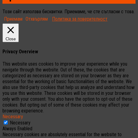
Този сайт използва бисквитки. Приемаме, че сте съгласни с това.
Приемам
Отхвърлям
Политика за поверителност
Close
Privacy Overview
This website uses cookies to improve your experience while you
navigate through the website. Out of these, the cookies that are
categorized as necessary are stored on your browser as they are
essential for the working of basic functionalities of the website. We
also use third-party cookies that help us analyze and understand how
you use this website. These cookies will be stored in your browser
only with your consent. You also have the option to opt-out of these
cookies. But opting out of some of these cookies may affect your
browsing experience.
Necessary
Necessary
Always Enabled
Necessary cookies are absolutely essential for the website to