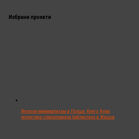
Избрани проекти
Японски минимализъм в Полша: Кенго Кума
проектира спираловидна библиотека в Жешов