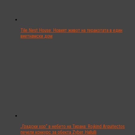
Tile Nest House: Новият живот на теракотата в един
виетнамски дом
„Градски хор“ в небето на Тирана: Rojkind Arquitectos
печели конкурс за обекта Zyber Hallulli