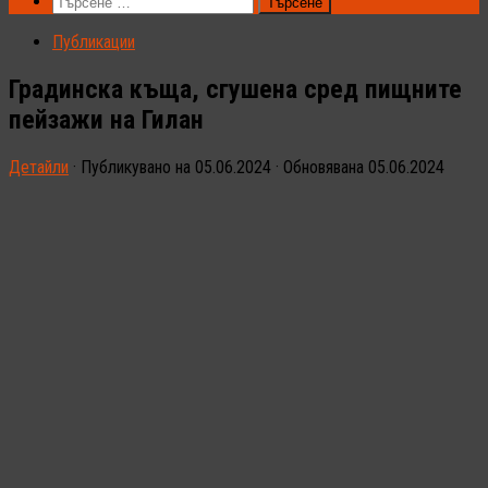
Търсене
за:
Публикации
Градинска къща, сгушена сред пищните
пейзажи на Гилан
Детайли
· Публикувано на
05.06.2024
· Обновявана
05.06.2024