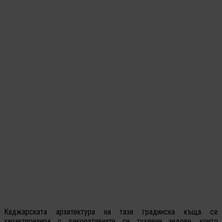
Каджарската архитектура на тази градинска къща се
характеризира с декоративните си тухлени зидове, които