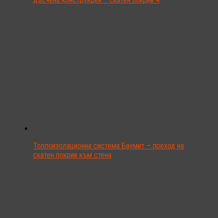
Топлоизолационна система Баумит – преход на
скатен покрив към стена