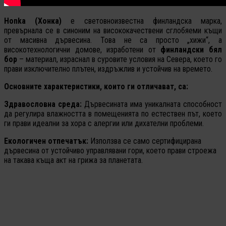
Honka (Хонка)
е световноизвестна финландска марка,
превърнала се в синоним на висококачествени сглобяеми къщи
от масивна дървесина. Това не са просто „хижи“, а
високотехнологични домове, изработени от
финландски бял
бор
– материал, израснал в суровите условия на Севера, което го
прави изключително плътен, издръжлив и устойчив на времето.
Основните характеристики, които ги отличават, са:
Здравословна среда:
Дървесината има уникалната способност
да регулира влажността в помещенията по естествен път, което
ги прави идеални за хора с алергии или дихателни проблеми.
Екологичен отпечатък:
Използва се само сертифицирана
дървесина от устойчиво управлявани гори, което прави строежа
на такава къща акт на грижа за планетата.