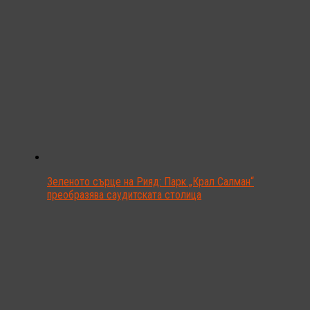
Зеленото сърце на Рияд: Парк „Крал Салман“
преобразява саудитската столица