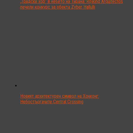
„Градски хор“ в небето на Тирана: Rojkind Arquitectos
печели конкурс за обекта Zyber Hallulli
Новият архитектурен символ на Хонконг:
Небостъргачите Central Crossing