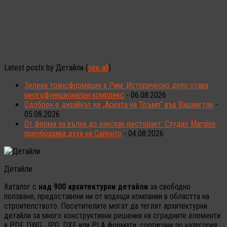
Latest posts by Детайли
(
see all
)
Зелена трансформация в Рим: Историческо депо става
многофункционален комплекс
- 06.08.2026
Одобрен е дизайнът на „Арката на Тръмп“ във Вашингтон
-
05.08.2026
От ферма за вълна до изискан ресторант: Студио Margine
преобразява духа на Саленто
- 04.08.2026
Детайли
Каталог с
над 900 архитектурни детайли
за свободно
ползване, предоставени ни от водещи компании в областта на
строителството. Посетителите могат да теглят архитектурни
детайли за много конструктивни решения на сградните елементи
в PDF, DWG, JPG, DXF или PLA формати, сортирани по категория,