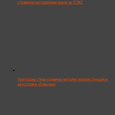
странични неотваряеми крила на ЕПЖС
Преградна стена-единична метална подконструкция и
двуослойна облицовка