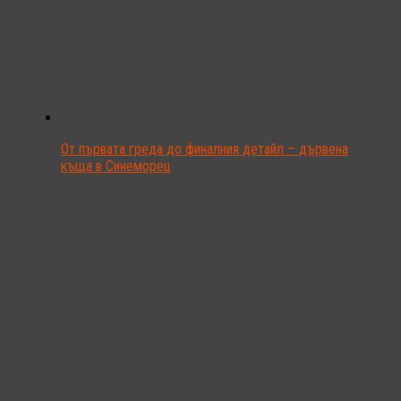
От първата греда до финалния детайл – дървена
къща в Синеморец