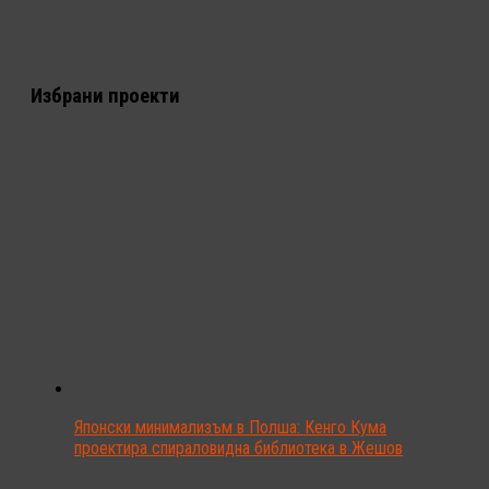
Избрани проекти
Японски минимализъм в Полша: Кенго Кума
проектира спираловидна библиотека в Жешов