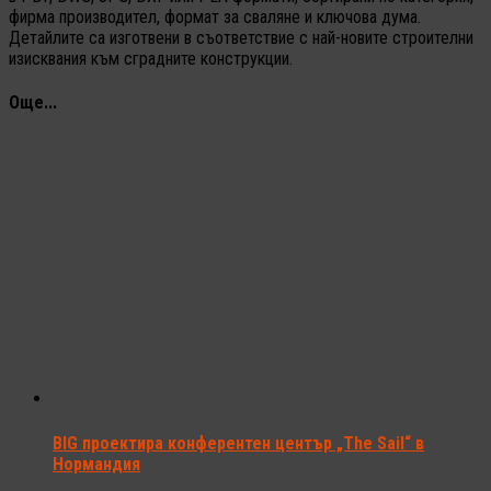
фирма производител, формат за сваляне и ключова дума.
Детайлите са изготвени в съответствие с най-новите строителни
изисквания към сградните конструкции.
Още...
BIG проектира конферентен център „The Sail“ в
Нормандия