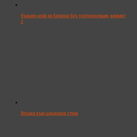
Външен край на балкона без топлоизолация, вариант
2
Връзка към щендерна стена