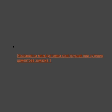
Изолация на междуетажна конструкция при сутерен,
циментова замазка 1