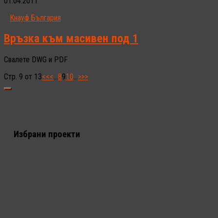
01.04.2011
Кнауф България
Връзка към масивен под 1
Свалете DWG и PDF
Стр. 9 от 13
<<
<
...
8
9
10
...
>
>>
Избрани проекти