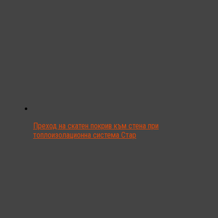
Преход на скатен покрив към стена при
топлоизолационна система Стар