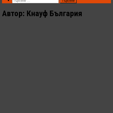
Търсене
за:
Автор:
Кнауф България