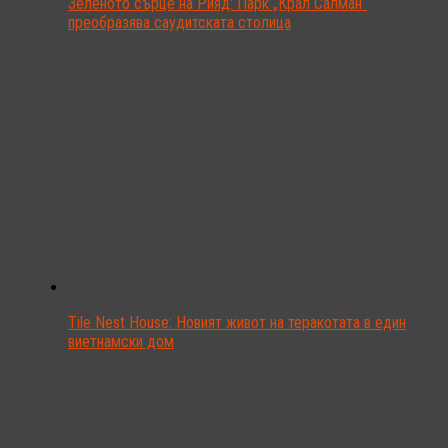
Зеленото сърце на Рияд: Парк „Крал Салман“
преобразява саудитската столица
Tile Nest House: Новият живот на теракотата в един
виетнамски дом