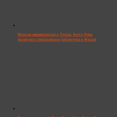
Японски минимализъм в Полша: Кенго Кума
проектира спираловидна библиотека в Жешов