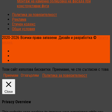
Монтаж на каменна облицовка на фасада при
конструктивни фуги
Политика за поверителност
Реклама
Етичен кодекс
Общи условия
2020-2026 Всички права запазени. Дизайн и разработка ©
Пасита
медиа.
Този сайт използва бисквитки. Приемаме, че сте съгласни с това.
Приемам
Отхвърлям
Политика за поверителност
Close
Privacy Overview