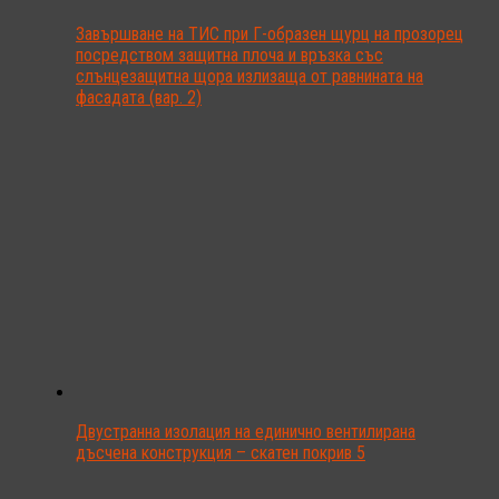
Завършване на ТИС при Г-образен щурц на прозорец
посредством защитна плоча и връзка със
слънцезащитна щора излизаща от равнината на
фасадата (вар. 2)
Двустранна изолация на единично вентилирана
дъсчена конструкция – скатен покрив 5