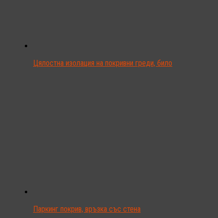
Цялостна изолация на покривни греди, било
Паркинг покрив, връзка със стена