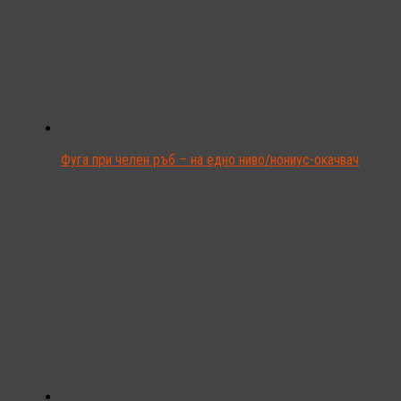
Фуга при челен ръб – на едно ниво/нониус-окачвач