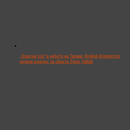
„Градски хор“ в небето на Тирана: Rojkind Arquitectos
печели конкурс за обекта Zyber Hallulli