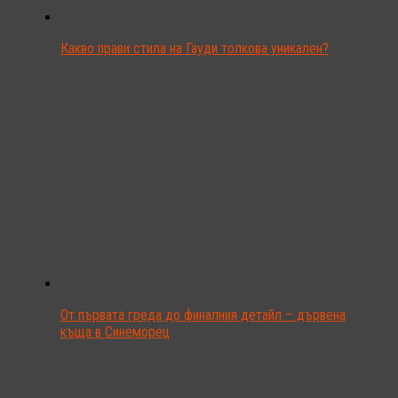
Какво прави стила на Гауди толкова уникален?
От първата греда до финалния детайл – дървена
къща в Синеморец