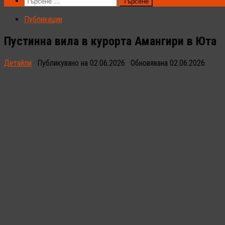
Търсене
за:
Публикации
Пустинна вила в курорта Амангири в Юта
Детайли
· Публикувано на
02.06.2026
· Обновявана
02.06.2026