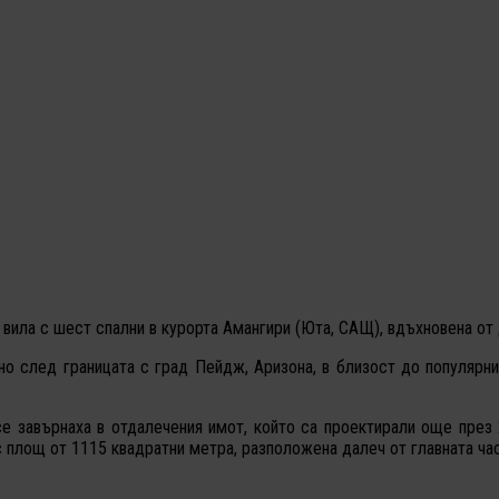
вила с шест спални в курорта Амангири (Юта, САЩ), вдъхновена от 
но след границата с град Пейдж, Аризона, в близост до популярни
 завърнаха в отдалечения имот, който са проектирали още през 2
 площ от 1115 квадратни метра, разположена далеч от главната час