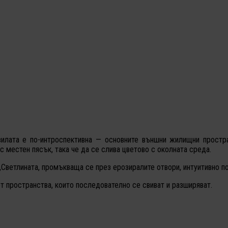
вилата е по-интроспективна — основните външни жилищни простра
 местен пясък, така че да се слива цветово с околната среда.
„Светлината, промъкваща се през ерозиралите отвори, интуитивно по
т пространства, които последователно се свиват и разширяват.