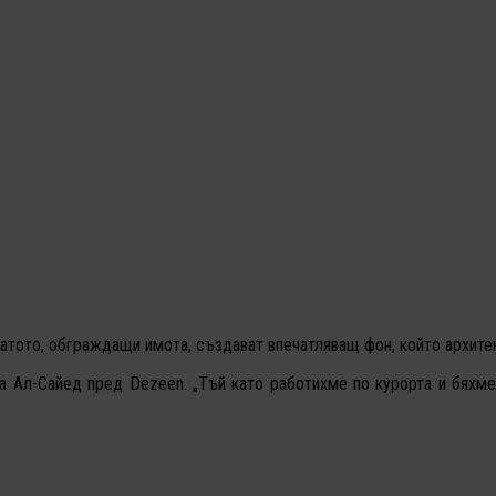
атото, обграждащи имота, създават впечатляващ фон, който архите
а Ал-Сайед пред Dezeen. „Тъй като работихме по курорта и бяхме 