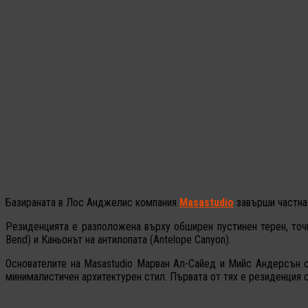
Базираната в Лос Анджелис компания
Masastudio
завърши частна 
Резиденцията е разположена върху обширен пустинен терен, точ
Bend) и Каньонът на антилопата (Antelope Canyon).
Основателите на Masastudio Марван Ал-Сайед и Мийс Андерсън се
минималистичен архитектурен стил. Първата от тях е резиденция с