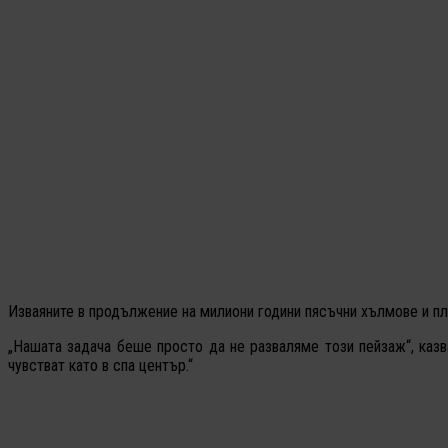
Изваяните в продължение на милиони години пясъчни хълмове и пл
„Нашата задача беше просто да не разваляме този пейзаж“, казв
чувстват като в спа център.“