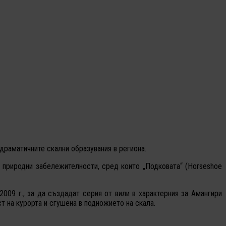
драматичните скални образувания в региона.
 природни забележителности, сред които „Подковата“ (Horseshoe
009 г., за да създадат серия от вили в характерния за Амангири
т на курорта и сгушена в подножието на скала.