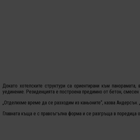
Докато хотелските структури са ориентирани към панорамата, 
уединение. Резиденцията е построена предимно от бетон, смесен с
„Отделихме време да се разходим из каньоните“, казва Андерсън. 
Главната къща е с правоъгълна форма и се разгръща в поредица о