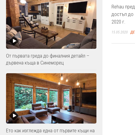
Rehau пред
достъп до 
2020 г.
15.05.2020
ДЕ
От първата греда до финалния детайл –
дървена къща в Синеморец
Ето как изглежда една от първите къщи на