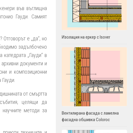
нженери във въглищна
нтонио Гауди. Самият
Изолация на еркер с Isover
 Отговорът е „да“, но
обходимо задълбочено
 катедрата „Гауди“ в
а архивни документи и
урни и композиционни
 Гауди.
дишнината от смъртта
събития, целящи да
 научните методи за
Вентилирана фасада с ламелна
фасадна обшивка Coloroc
 приюти техниците и