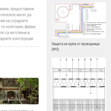
зване, предоставени
етителите могат да
ния на сградните
 по категория, фирма
те са изготвени в
адните конструкции.
Защита на група от проводници
(№5)