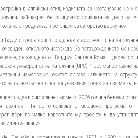
остройка в алпийски стил, издигната за настаняване на и
талуния, най-накрая бе официално призната за дело на А
икога не е предявявал претенции за авторство върху нея.
и Гауди е проектирал сграда във вътрешността на Каталуния?
о очевиден, отколкото изглежда. За потвърждението бе не
оучване, ръководено от Галдрик Сантана Рома – директор на
ческия университет на Каталуния (UPC). Чрез съпоставяне н
метрични измервания, екипът доказа наличието на структ
ито напълно съответстват на уникалния проектантски метод на
нието идва в символичен момент: 2026 година бележи стого
ия архитект. Тя се отбелязва с мащабна програма от 
ират дори по-малко известните му проекти и да утвърдят
рна идентификация.
 del Catllaràs
е проектирана между 1901 и 1908 г., за да