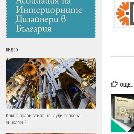
ВИДЕО
ОЩЕ..
Какво прави стила на Гауди толкова
уникален?