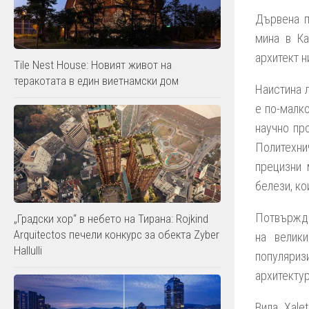
Дървена п
мина в Ка
архитект н
Tile Nest House: Новият живот на
теракотата в един виетнамски дом
Наистина л
е по-малк
научно пр
Политехни
прецизни 
белези, ко
Потвържде
„Градски хор“ в небето на Тирана: Rojkind
Arquitectos печели конкурс за обекта Zyber
на велик
Hallulli
популяриз
архитекту
Вила
Xalet