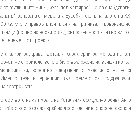
 от въглищните мини „Сера дел Катлярас“. Те са снабдявали
сланд“, основана от мецената Еусеби Гюел в началото на ХХ
400 кв. м е с правоъгълен план и на три нива. Първоначалн
диници (по две на всеки етаж), свързани чрез външно вито 
лен елемент от проекта.
е анализи разкриват детайли, характерни за метода на кат
сочат, че строителството е било възложено на външни изпъл
 модификации, вероятно извършени с участието на нег
 Именно тези интервенции във времето са подхранвали
на постройката.
стерството на културата на Каталуния официално обяви Анто
tllaràs
, с което сложи край на десетилетните спорове около 