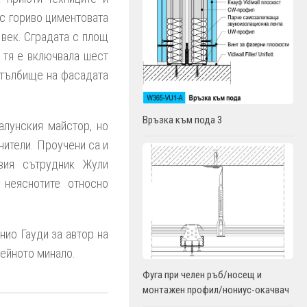
 с гориво циментовата
 век. Сградата с площ
о тя е включвала шест
стълбище на фасадата
Връзка към пода 3
алунския майстор, но
нители. Проучени са и
овия сътрудник Жули
 неяснотите относно
нио Гауди за автор на
нейното минало.
Фуга при челен ръб/носещ и
монтажeн профил/нониус-окачвач