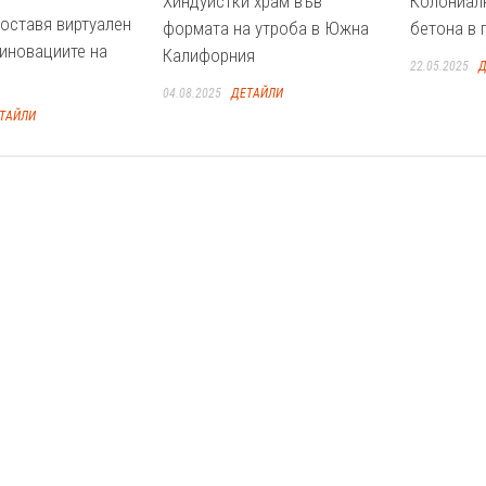
Хиндуистки храм във
Колониал
оставя виртуален
формата на утроба в Южна
бетона в 
иновациите на
Калифорния
22.05.2025
Д
04.08.2025
ДЕТАЙЛИ
ТАЙЛИ