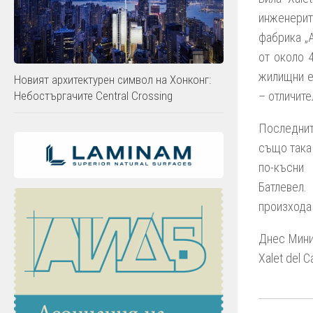
инженерите
фабрика „А
от около 
жилищни е
Новият архитектурен символ на Хонконг:
– отличите
Небостъргачите Central Crossing
Последнит
също така 
по-късни
Батлевел.
произхода 
Днес Мини
Xalet del Ca