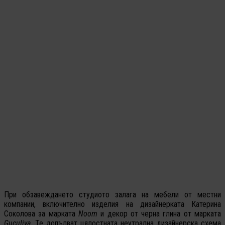
При обзавеждането студиото залага на мебели от местни
компании, включително изделия на дизайнерката Катерина
Соколова за марката
Noom
и декор от черна глина от марката
Guculiya
. Те допълват цялостната неутрална дизайнерска схема