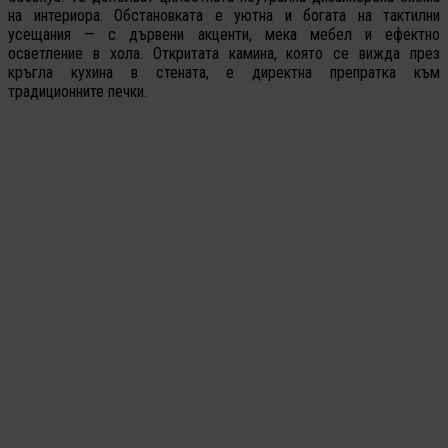
на интериора. Обстановката е уютна и богата на тактилни
усещания — с дървени акценти, мека мебел и ефектно
осветление в хола. Откритата камина, която се вижда през
кръгла кухина в стената, е директна препратка към
традиционните печки.