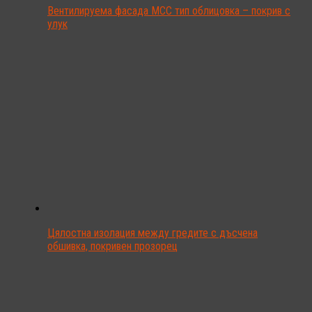
Вентилируема фасада MCC тип облицовка – покрив с
улук
Цялостна изолация между гредите с дъсчена
обшивка, покривен прозорец