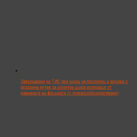
Завършване на ТИС при щурц на прозорец и връзка с
вградена кутия за ролетна щора излизаща от
равнината на фасадата (с пожарообезопасяване)