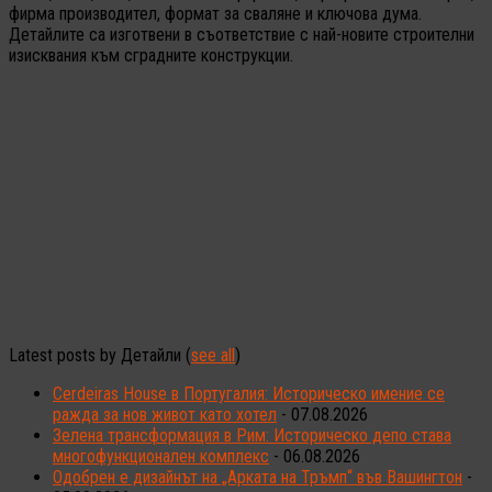
фирма производител, формат за сваляне и ключова дума.
Детайлите са изготвени в съответствие с най-новите строителни
изисквания към сградните конструкции.
Latest posts by Детайли
(
see all
)
Cerdeiras House в Португалия: Историческо имение се
ражда за нов живот като хотел
- 07.08.2026
Зелена трансформация в Рим: Историческо депо става
многофункционален комплекс
- 06.08.2026
Одобрен е дизайнът на „Арката на Тръмп“ във Вашингтон
-