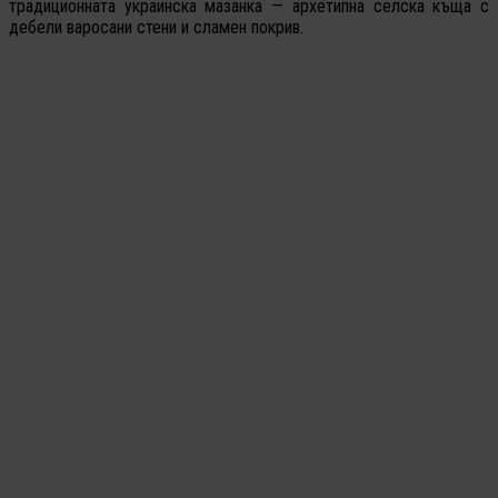
традиционната украинска мазанка — архетипна селска къща с
дебели варосани стени и сламен покрив.