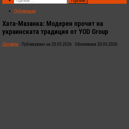
Търсене
за:
Публикации
Хата-Мазанка: Модерен прочит на
украинската традиция от YOD Group
Детайли
· Публикувано на
20.05.2026
· Обновявана
20.05.2026