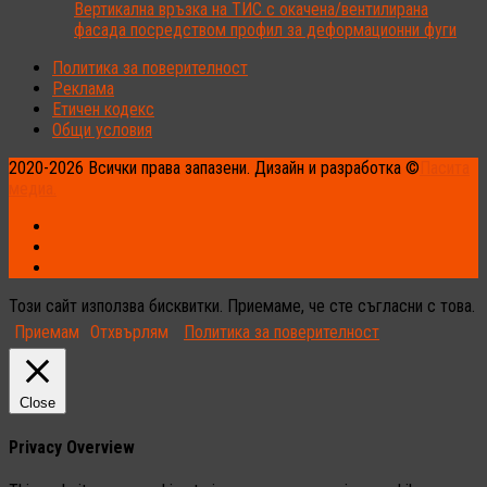
Вертикална връзка на ТИС с окачена/вентилирана
фасада посредством профил за деформационни фуги
Политика за поверителност
Реклама
Етичен кодекс
Общи условия
2020-2026 Всички права запазени. Дизайн и разработка ©
Пасита
медиа.
Този сайт използва бисквитки. Приемаме, че сте съгласни с това.
Приемам
Отхвърлям
Политика за поверителност
Close
Privacy Overview