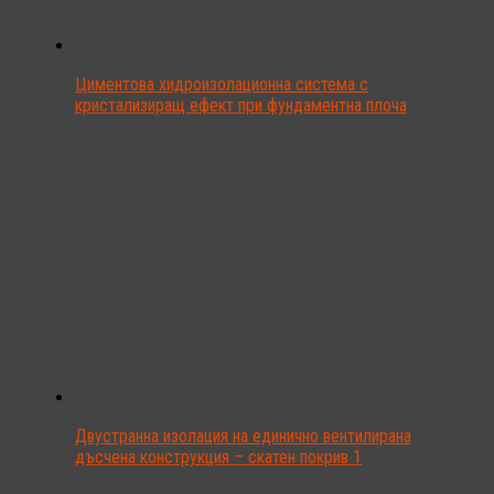
Циментова хидроизолационна система с
кристализиращ ефект при фундаментна плоча
Двустранна изолация на единично вентилирана
дъсчена конструкция – скатен покрив 1