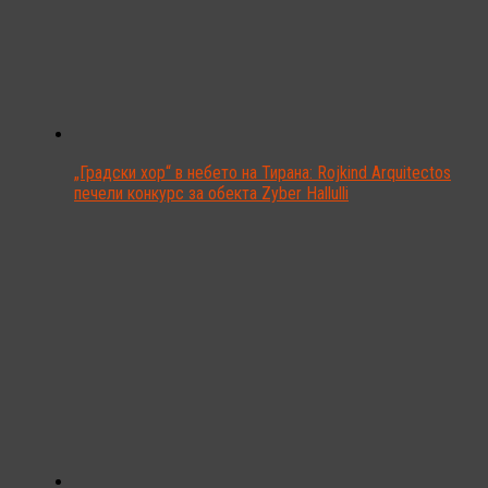
„Градски хор“ в небето на Тирана: Rojkind Arquitectos
печели конкурс за обекта Zyber Hallulli