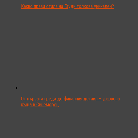
Какво прави стила на Гауди толкова уникален?
От първата греда до финалния детайл – дървена
къща в Синеморец