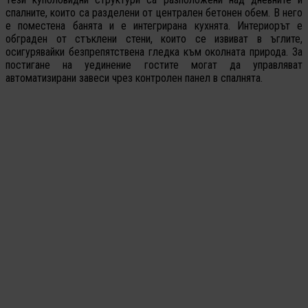
спалните, които са разделени от централен бетонен обем. В него
е поместена банята и е интегрирана кухнята. Интериорът е
обграден от стъклени стени, които се извиват в ъглите,
осигурявайки безпрепятствена гледка към околната природа. За
постигане на уединение гостите могат да управляват
автоматизирани завеси чрез контролен панел в спалнята.