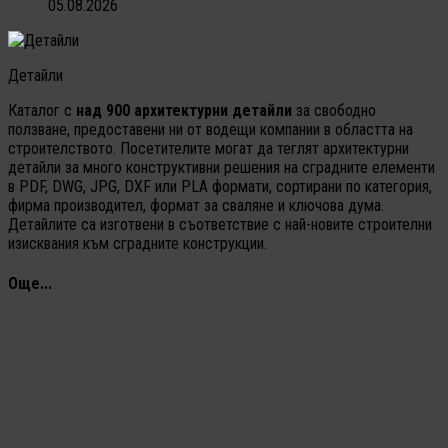
05.08.2026
Детайли
Каталог с
над 900 архитектурни детайли
за свободно
ползване, предоставени ни от водещи компании в областта на
строителството. Посетителите могат да теглят архитектурни
детайли за много конструктивни решения на сградните елементи
в PDF, DWG, JPG, DXF или PLA формати, сортирани по категория,
фирма производител, формат за сваляне и ключова дума.
Детайлите са изготвени в съответствие с най-новите строителни
изисквания към сградните конструкции.
Още...