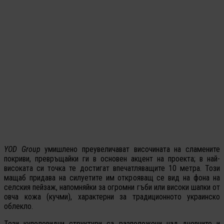
YOD Group
умишлено преувеличават височината на сламените
покриви, превръщайки ги в основен акцент на проекта; в най-
високата си точка те достигат впечатляващите 10 метра. Този
мащаб придава на силуетите им открояващ се вид на фона на
селския пейзаж, напомняйки за огромни гъби или високи шапки от
овча кожа (кучми), характерни за традиционното украинско
облекло.
Тези куполовидни структури са разположени над дневните и