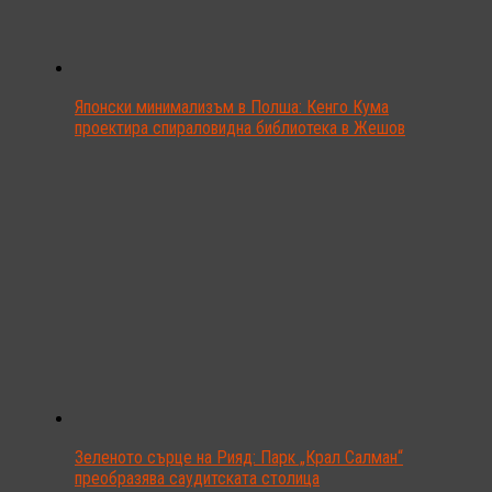
Японски минимализъм в Полша: Кенго Кума
проектира спираловидна библиотека в Жешов
Зеленото сърце на Рияд: Парк „Крал Салман“
преобразява саудитската столица