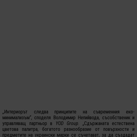
„Интериорът следва принципите на съвременния еко-
минимализъм“, споделя Володимир Непийвода, съсобственик и
управляващ партньор в
YOD Group
. „Сдържаната естествена
цветова палитра, богатото разнообразие от повърхности и
предметите на украински марки се съчетават, за да създадат