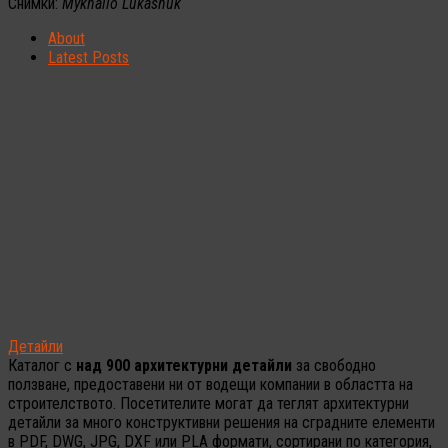
Снимки:
Mykhailo Lukashuk
About
Latest Posts
Детайли
Каталог с
над 900 архитектурни детайли
за свободно
ползване, предоставени ни от водещи компании в областта на
строителството. Посетителите могат да теглят архитектурни
детайли за много конструктивни решения на сградните елементи
в PDF, DWG, JPG, DXF или PLA формати, сортирани по категория,