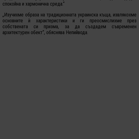
спокойна и хармонична среда.“
„Изучихме образа на традиционната украинска къща, извлякохме
основните ѝ характеристики и ги преосмислихме през
собствената си призма, за да създадем съвременен
архитектурен обект“, обяснява Непийвода.