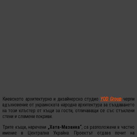
Киевското архитектурно и дизайнерско студио
YOD Group
черпи
вдъхновение от украинската народна архитектура за създаването
на този клъстер от къщи за гости, отличаващи се със стъклени
стени и сламени покриви.
Трите къщи, наречени
„Хата-Мазанка“
, са разположени в частно
имение в Централна Украйна. Проектът отдава почит на