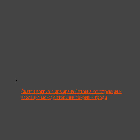
Скатен покрив с армирана бетонна конструкция и
изолация между вторични покривни греди