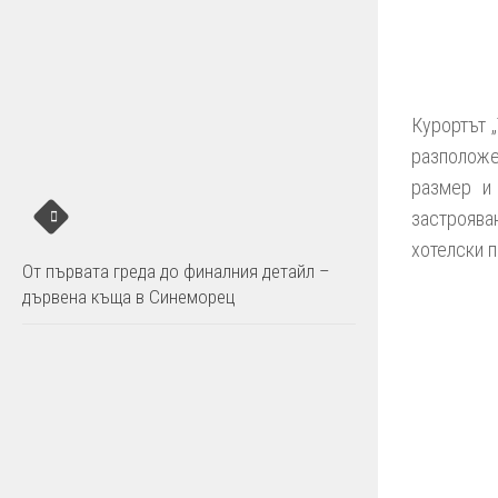
Курортът
разположе
размер и 
застроява
хотелски п
От първата греда до финалния детайл –
дървена къща в Синеморец