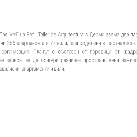
„The Veil“
на Bofill Taller de Arquitectura в Дерми заема два п
ни 366 апартамента и 77 вили, разпределени в шестнадесет 
организация. Планът е съставен от поредица от квадра
не варира, за да осигури различни пространствени изжив
авилиони, апартаменти и вили.