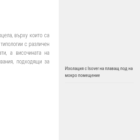
арцела, върху които са
типологии с различен
ти, а височината на
явания, подходящи за
Изолация с Isover на плаващ под на
мокро помещение