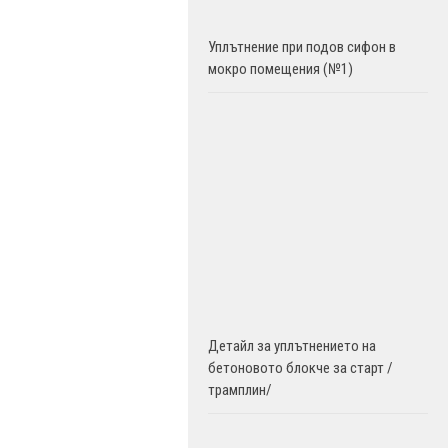
Уплътнение при подов сифон в
мокро помещения (№1)
Детайл за уплътнението на
бетоновото блокче за старт /
трамплин/