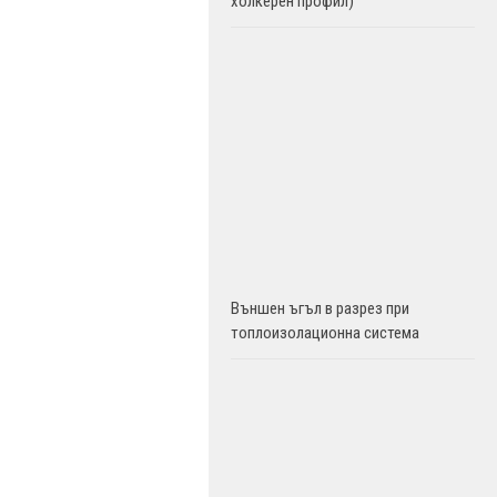
холкерен профил)
Външен ъгъл в разрез при
топлоизолационна система