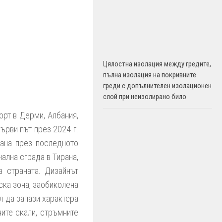
Цялостна изолация между гредите,
пълна изолация на покривните
греди с допълнителен изолационен
слой при неизолирано било
рт в Дерми, Албания,
ърви път през 2024 г.
рана през последното
нална сграда в Тирана,
 страната. Дизайнът
ка зона, заобиколена
ел да запази характера
ните скали, стръмните