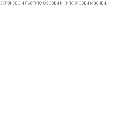
склонове и гъстите борови и кипарисови масиви.