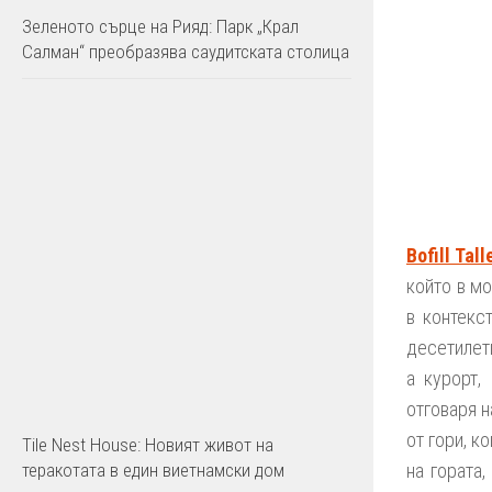
Зеленото сърце на Рияд: Парк „Крал
Салман“ преобразява саудитската столица
Bofill Tal
който в мо
в контекс
десетилети
а курорт,
отговаря 
от гори, к
Tile Nest House: Новият живот на
теракотата в един виетнамски дом
на гората