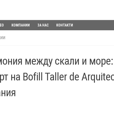
ЕО
КОМПАНИИ
ЗА НАС
КОНТАКТИ
ЦИИ
ония между скали и море:
т на Bofill Taller de Arquite
ания