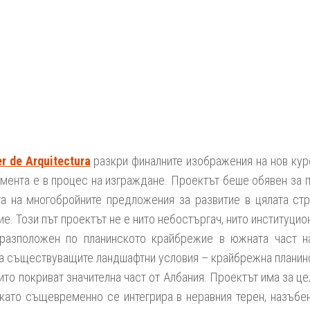
ler de Arquitectura
разкри финалните изображения на нов куро
мента е в процес на изграждане. Проектът беше обявен за п
та на многобройните предложения за развитие в цялата ст
е. Този път проектът не е нито небостъргач, нито институцио
 разположен по планинското крайбрежие в южната част на
на съществуващите ландшафтни условия – крайбрежна планинс
оито покриват значителна част от Албания. Проектът има за ц
, като същевременно се интегрира в неравния терен, назъбе