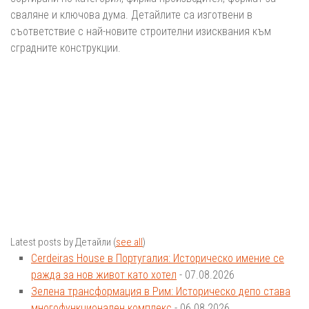
сваляне и ключова дума. Детайлите са изготвени в
съответствие с най-новите строителни изисквания към
сградните конструкции.
Latest posts by Детайли
(
see all
)
Cerdeiras House в Португалия: Историческо имение се
ражда за нов живот като хотел
- 07.08.2026
Зелена трансформация в Рим: Историческо депо става
многофункционален комплекс
- 06.08.2026