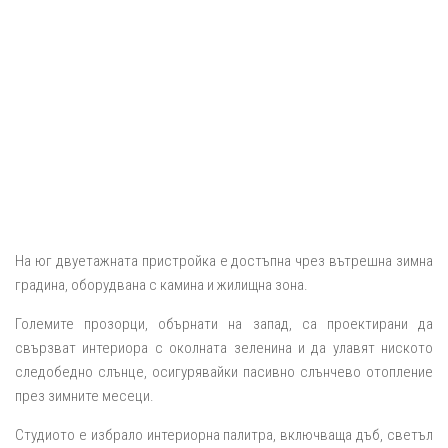
На юг двуетажната пристройка е достъпна чрез вътрешна зимна
градина, оборудвана с камина и жилищна зона.
Големите прозорци, обърнати на запад, са проектирани да
свързват интериора с околната зеленина и да улавят ниското
следобедно слънце, осигурявайки пасивно слънчево отопление
през зимните месеци.
Студиото е избрало интериорна палитра, включваща дъб, светъл