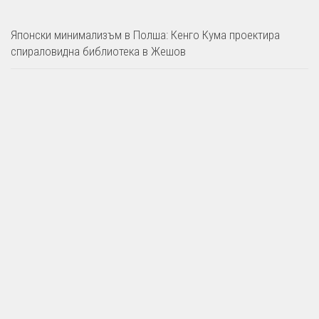
Японски минимализъм в Полша: Кенго Кума проектира
спираловидна библиотека в Жешов